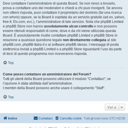
Devi contattare l’amministratore di questa Board. Se non riesci a trovarlo,
prova a contattare uno dei moderatori e chiedi a chi puoi rivolgerti. Se ancora
non ottieni risposta, puoi contattare il proprietario del dominio (fai una ricerca
con
whois
) oppure, se la Board è ospitata da un servizio gratuito (ad es. yahoo,
free.fr, f2s.com, ecc.), l’amministratore di tale servizio. Nota che phpBB Limited
e phpBB Store non hanno
assolutamente alcun controllo
e non possono
essere ritenuti responsabili di come, dove e da chi viene utilizzata questa
Board. È assolutamente inutile contattare phpBB Limited o phpBB Store in
relazione a qualsiasi questione legale
non direttamente collegata
al sito
phpBB.com, phpBB-Italia.it o al software phpBB stesso. I messaggi di posta
elettronica inviati a phpBB Limited o a phpBB Store riguardanti l’uso da parte
di terzi di questo programma non riceveranno risposta.
Top
Come posso contattare un amministratore del Forum?
Tutti gli utenti della Board possono utilizzare il modulo "Contattaci", se
l’opzione è stata abilitata dall’amministratore.
I membri della Board possono anche usare il collegamento "Staff".
Top
Vai a
Indice
Contattaci
Cancella cookie
Tutti gli orari sono
UTC+02:00