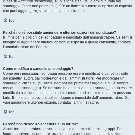
clicca su
Aggiungi un’opzione
). Puoi anche stabilire i giorni di durata del
sondaggio (0 per non porre limiti). C’è un limite al numero di opzioni di risposta
che puoi aggiungere, stabilito dall’amministratore.
Top
Perché non è possibile aggiungere ulteriori opzioni del sondaggio?
Il limite per le opzioni del sondaggio è impostato dall’amministratore. Se senti il
bisogno di aggiungere ulteriori opzioni di risposta a quelle consentite, contatta
l’amministratore del Forum.
Top
Come modifico o cancello un sondaggio?
Come per i messaggi, i sondaggi possono essere modificati e cancellati solo
dai rispettivi autori, dai moderatori e dall’amministratore. Per modificare un
sondaggio, clicca sul pulsante
Modifica
del primo messaggio (a cui è sempre
associato il sondaggio). Se nessuno ha ancora votato, il sondaggio può essere
modificato o cancellato, altrimenti solo i moderatori e l’amministratore possono
farlo. Il limite per le opzioni del sondaggio è impostato dall’amministratore. Se
vuoi aggiungere ulteriori opzioni, contatta l’amministratore.
Top
Perché non riesco ad accedere a un forum?
Alcuni forum potrebbero essere riservati a determinati utenti o gruppi. Per
leggere, scrivere, rispondere, ecc., potresti aver bisogno di autorizzazioni