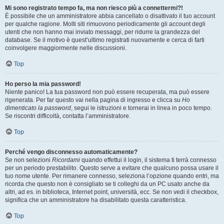
Mi sono registrato tempo fa, ma non riesco più a connettermi?!
È possibile che un amministratore abbia cancellato o disattivato il tuo account
per qualche ragione. Molti siti rimuovono periodicamente gli account degli
utenti che non hanno mai inviato messaggi, per ridurre la grandezza del
database. Se il motivo è quest’ultimo registrati nuovamente e cerca di farti
coinvolgere maggiormente nelle discussioni.
Top
Ho perso la mia password!
Niente panico! La tua password non può essere recuperata, ma può essere
rigenerata. Per far questo vai nella pagina di ingresso e clicca su
Ho
dimenticato la password
, segui le istruzioni e tornerai in linea in poco tempo.
Se riscontri difficoltà, contatta l’amministratore.
Top
Perché vengo disconnesso automaticamente?
Se non selezioni
Ricordami
quando effettui il login, il sistema ti terrà connesso
per un periodo prestabilito. Questo serve a evitare che qualcuno possa usare il
tuo nome utente. Per rimanere connesso, seleziona l’opzione quando entri, ma
ricorda che questo non è consigliato se ti colleghi da un PC usato anche da
altri, ad es. in biblioteca, Internet point, università, ecc. Se non vedi il checkbox,
significa che un amministratore ha disabilitato questa caratteristica.
Top