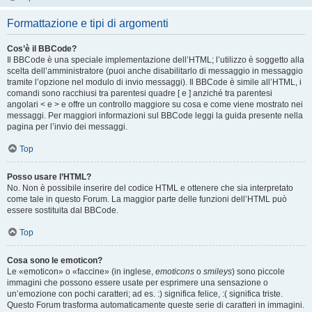
Formattazione e tipi di argomenti
Cos’è il BBCode?
Il BBCode è una speciale implementazione dell’HTML; l’utilizzo è soggetto alla
scelta dell’amministratore (puoi anche disabilitarlo di messaggio in messaggio
tramite l’opzione nel modulo di invio messaggi). Il BBCode è simile all’HTML, i
comandi sono racchiusi tra parentesi quadre [ e ] anziché tra parentesi
angolari < e > e offre un controllo maggiore su cosa e come viene mostrato nei
messaggi. Per maggiori informazioni sul BBCode leggi la guida presente nella
pagina per l’invio dei messaggi.
Top
Posso usare l’HTML?
No. Non è possibile inserire del codice HTML e ottenere che sia interpretato
come tale in questo Forum. La maggior parte delle funzioni dell’HTML può
essere sostituita dal BBCode.
Top
Cosa sono le emoticon?
Le «emoticon» o «faccine» (in inglese,
emoticons
o
smileys
) sono piccole
immagini che possono essere usate per esprimere una sensazione o
un’emozione con pochi caratteri; ad es. :) significa felice, :( significa triste.
Questo Forum trasforma automaticamente queste serie di caratteri in immagini.