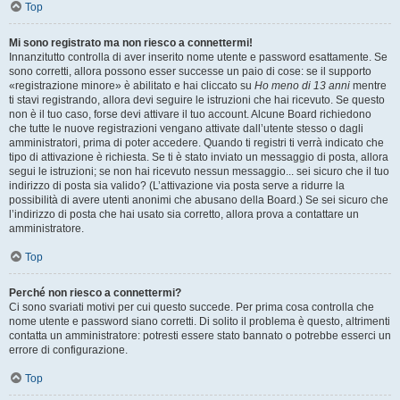
Top
Mi sono registrato ma non riesco a connettermi!
Innanzitutto controlla di aver inserito nome utente e password esattamente. Se
sono corretti, allora possono esser successe un paio di cose: se il supporto
«registrazione minore» è abilitato e hai cliccato su
Ho meno di 13 anni
mentre
ti stavi registrando, allora devi seguire le istruzioni che hai ricevuto. Se questo
non è il tuo caso, forse devi attivare il tuo account. Alcune Board richiedono
che tutte le nuove registrazioni vengano attivate dall’utente stesso o dagli
amministratori, prima di poter accedere. Quando ti registri ti verrà indicato che
tipo di attivazione è richiesta. Se ti è stato inviato un messaggio di posta, allora
segui le istruzioni; se non hai ricevuto nessun messaggio... sei sicuro che il tuo
indirizzo di posta sia valido? (L’attivazione via posta serve a ridurre la
possibilità di avere utenti anonimi che abusano della Board.) Se sei sicuro che
l’indirizzo di posta che hai usato sia corretto, allora prova a contattare un
amministratore.
Top
Perché non riesco a connettermi?
Ci sono svariati motivi per cui questo succede. Per prima cosa controlla che
nome utente e password siano corretti. Di solito il problema è questo, altrimenti
contatta un amministratore: potresti essere stato bannato o potrebbe esserci un
errore di configurazione.
Top