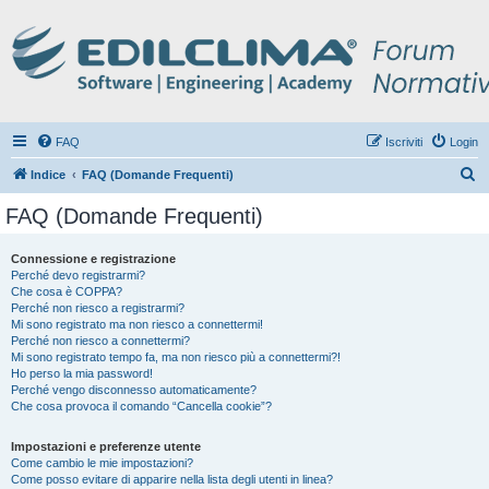
FAQ
Iscriviti
Login
C
Indice
FAQ (Domande Frequenti)
e
FAQ (Domande Frequenti)
r
c
Connessione e registrazione
Perché devo registrarmi?
a
Che cosa è COPPA?
Perché non riesco a registrarmi?
Mi sono registrato ma non riesco a connettermi!
Perché non riesco a connettermi?
Mi sono registrato tempo fa, ma non riesco più a connettermi?!
Ho perso la mia password!
Perché vengo disconnesso automaticamente?
Che cosa provoca il comando “Cancella cookie”?
Impostazioni e preferenze utente
Come cambio le mie impostazioni?
Come posso evitare di apparire nella lista degli utenti in linea?