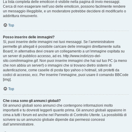
La lista completa delle emoticon è visibile nella pagina di invio messaggi.
Cerca di non esagerare nell’uso delle emoticon, possono facilmente rendere
un messaggio illeggibile, e un moderatore potrebbe decidere di modificarlo o
addirittura rimuoverlo.
Top
Posso inserire delle immagini?
Sì, puoi inserire delle immagini nei tuoi messaggi. Se l’amministratore
permette gli allegati è possibile caricare delle immagini direttamente sulla
Board; in alternativa devi creare un collegamento a un’immagine ospitata su
un server di pubblico accesso, ad es. http://www.indirizzo-del-
sito.com/immagine.gif. Non puoi inserire immagini che hai sul tuo PC (a meno
che non abbia un server!) o immagini che si trovano dietro sistemi di
autenticazione, come caselle di posta tipo yahoo o hotmail, siti protetti da
codici di accesso, ecc. Per inserire l’immagine, puoi usare il comando BBCode
[img].
Top
Che cosa sono gli annunci globali?
Gli annunci globali sono annunci che contengono informazioni molto
importanti e tu dovresti leggerli quanto prima. Gli annunci globali appaiono in
cima a tutti i forum ed anche nel Pannello di Controllo Utente. La possibilità di
scrivere su un annuncio globale dipende dai permessi concessi
dall’amministratore.