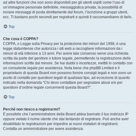
ad altre funzioni che non sono disponibili per gli utenti ospiti come l’uso di
un’immagine personale definibile, messaggistica privata, la possibilità di
inviare messaggi di posta direttamente dal forum, l’iscrizione a gruppi utenti,
ecc. Ti bastano pochi secondi per registrarti e quindi ti raccomandiamo di farlo.
Top
Che cosa è COPPA?
COPPA, o Legge sulla Privacy per la protezione dei minori del 1998, è una
legge statunitense che autorizza i siti web a raccogliere informazioni da i
minori di età inferiore a 13 anni. Per avere tale consenso serve una richiesta
scritta da parte del genitore o tutore legale, permettendo la registrazione delle
informazioni scritte dal minore. Se hai dubbi o incertezze, mettiti in contatto con
un consulente legale per assistenza. Nota bene che phpBB Limited e il
proprietario di questa Board non possono fornire consigli legali e non sono un
punto di contatto per questioni legali di qualsiasi tipo, ad eccezione di quanto
indicato nella domanda “Chi devo contattare per segnalare abusi e/o per
questioni d’ordine legale concernenti questa Board?”.
Top
Perché non riesco a registrarmi?
È possibile che l’amministratore della Board abbia bannato il tuo indirizzo IP
oppure vietato il nome utente che stai tentando di registrare. Può anche aver
disabilitato le registrazioni per impedire ai nuovi visitatori di registrarsi.
Contatta un amministratore per avere assistenza.