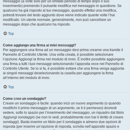
messaggio (a volte solo per un limitato periodo di tempo dopo il suo
inserimento) premendo il pulsante
modifica
nel messaggio in questione. Se
qualcuno ha già risposto al tuo messaggio, quando effettui una modifica,
potresti trovare del testo aggiunto dove viene indicato quante volte l’hai
modificato. Un utente normale, generalmente, non può cancellare un
messaggio dopo che qualcuno ha risposto.
Top
Come aggiungo una firma ai miei messaggi?
Per aggiungere una firma ad un messaggio devi prima crearne una tramite il
Pannello di Controllo Utente. Una volta creata, è possibile selezionare
l’opzione
Aggiungi la firma
nel modulo di invio. È inoltre possibile aggiungere
una firma a tutti i tuoi messaggi selezionando l’apposita voce nel Pannello di
Controllo Utente. Se lo si fa, è possibile evitare che una firma venga aggiunta
ai singoli messaggi deselezionando la casella per aggiungere la firma
all’interno del modulo di invio.
Top
Come creo un sondaggio?
Creare un sondaggio è facile: quando inizi un nuovo argomento (o quando
modifichi il primo messaggio di un argomento, se ti è permesso) dovresti
vedere, sotto lo spazio per l’inserimento del messaggio, un riquadro dal titolo
Aggiungi sondaggio
(se non lo vedi, probabilmente non hai il diritto di creare
sondaggi). Basta inserire un titolo per il sondaggio e almeno due opzioni di
risposta (per inserire un’opzione di risposta, scrivila nell’apposito spazio e