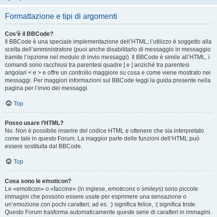
Formattazione e tipi di argomenti
Cos’è il BBCode?
Il BBCode è una speciale implementazione dell’HTML; l’utilizzo è soggetto alla
scelta dell’amministratore (puoi anche disabilitarlo di messaggio in messaggio
tramite l’opzione nel modulo di invio messaggi). Il BBCode è simile all’HTML, i
comandi sono racchiusi tra parentesi quadre [ e ] anziché tra parentesi
angolari < e > e offre un controllo maggiore su cosa e come viene mostrato nei
messaggi. Per maggiori informazioni sul BBCode leggi la guida presente nella
pagina per l’invio dei messaggi.
Top
Posso usare l’HTML?
No. Non è possibile inserire del codice HTML e ottenere che sia interpretato
come tale in questo Forum. La maggior parte delle funzioni dell’HTML può
essere sostituita dal BBCode.
Top
Cosa sono le emoticon?
Le «emoticon» o «faccine» (in inglese,
emoticons
o
smileys
) sono piccole
immagini che possono essere usate per esprimere una sensazione o
un’emozione con pochi caratteri; ad es. :) significa felice, :( significa triste.
Questo Forum trasforma automaticamente queste serie di caratteri in immagini.