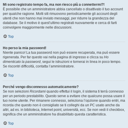
Mi sono registrato tempo fa, ma non riesco più a connettermi?!
È possibile che un amministratore abbia cancellato o disattivato il tuo account
per qualche ragione. Molti siti rimuovono periodicamente gli account degli
utenti che non hanno mai inviato messaggi, per ridurre la grandezza del
database. Se il motivo è quest’ultimo registrati nuovamente e cerca di farti
coinvolgere maggiormente nelle discussioni.
Top
Ho perso la mia password!
Niente panico! La tua password non può essere recuperata, ma può essere
rigenerata. Per far questo vai nella pagina di ingresso e clicca su
Ho
dimenticato la password
, segui le istruzioni e tornerai in linea in poco tempo.
Se riscontri difficoltà, contatta l’amministratore.
Top
Perché vengo disconnesso automaticamente?
Se non selezioni
Ricordami
quando effettui il login, il sistema ti terrà connesso
per un periodo prestabilito. Questo serve a evitare che qualcuno possa usare il
tuo nome utente. Per rimanere connesso, seleziona l’opzione quando entri, ma
ricorda che questo non è consigliato se ti colleghi da un PC usato anche da
altri, ad es. in biblioteca, Internet point, università, ecc. Se non vedi il checkbox,
significa che un amministratore ha disabilitato questa caratteristica.
Top