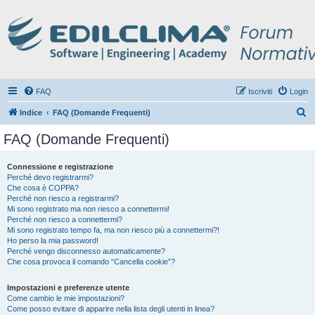
FAQ
Iscriviti
Login
C
Indice
FAQ (Domande Frequenti)
e
FAQ (Domande Frequenti)
r
c
Connessione e registrazione
Perché devo registrarmi?
a
Che cosa è COPPA?
Perché non riesco a registrarmi?
Mi sono registrato ma non riesco a connettermi!
Perché non riesco a connettermi?
Mi sono registrato tempo fa, ma non riesco più a connettermi?!
Ho perso la mia password!
Perché vengo disconnesso automaticamente?
Che cosa provoca il comando “Cancella cookie”?
Impostazioni e preferenze utente
Come cambio le mie impostazioni?
Come posso evitare di apparire nella lista degli utenti in linea?