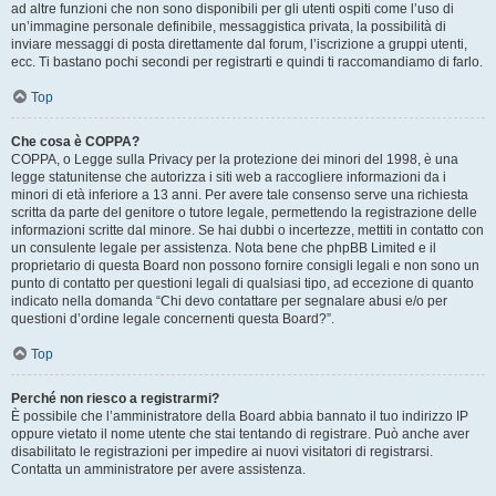
ad altre funzioni che non sono disponibili per gli utenti ospiti come l’uso di
un’immagine personale definibile, messaggistica privata, la possibilità di
inviare messaggi di posta direttamente dal forum, l’iscrizione a gruppi utenti,
ecc. Ti bastano pochi secondi per registrarti e quindi ti raccomandiamo di farlo.
Top
Che cosa è COPPA?
COPPA, o Legge sulla Privacy per la protezione dei minori del 1998, è una
legge statunitense che autorizza i siti web a raccogliere informazioni da i
minori di età inferiore a 13 anni. Per avere tale consenso serve una richiesta
scritta da parte del genitore o tutore legale, permettendo la registrazione delle
informazioni scritte dal minore. Se hai dubbi o incertezze, mettiti in contatto con
un consulente legale per assistenza. Nota bene che phpBB Limited e il
proprietario di questa Board non possono fornire consigli legali e non sono un
punto di contatto per questioni legali di qualsiasi tipo, ad eccezione di quanto
indicato nella domanda “Chi devo contattare per segnalare abusi e/o per
questioni d’ordine legale concernenti questa Board?”.
Top
Perché non riesco a registrarmi?
È possibile che l’amministratore della Board abbia bannato il tuo indirizzo IP
oppure vietato il nome utente che stai tentando di registrare. Può anche aver
disabilitato le registrazioni per impedire ai nuovi visitatori di registrarsi.
Contatta un amministratore per avere assistenza.