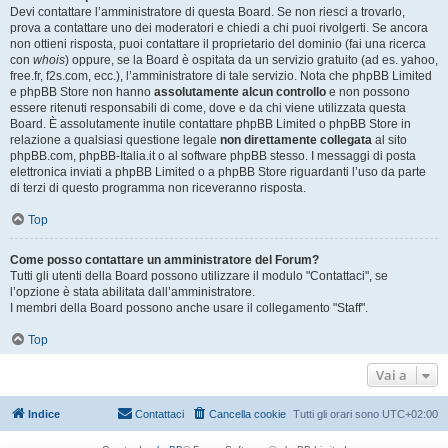
Devi contattare l’amministratore di questa Board. Se non riesci a trovarlo,
prova a contattare uno dei moderatori e chiedi a chi puoi rivolgerti. Se ancora
non ottieni risposta, puoi contattare il proprietario del dominio (fai una ricerca
con
whois
) oppure, se la Board è ospitata da un servizio gratuito (ad es. yahoo,
free.fr, f2s.com, ecc.), l’amministratore di tale servizio. Nota che phpBB Limited
e phpBB Store non hanno
assolutamente alcun controllo
e non possono
essere ritenuti responsabili di come, dove e da chi viene utilizzata questa
Board. È assolutamente inutile contattare phpBB Limited o phpBB Store in
relazione a qualsiasi questione legale
non direttamente collegata
al sito
phpBB.com, phpBB-Italia.it o al software phpBB stesso. I messaggi di posta
elettronica inviati a phpBB Limited o a phpBB Store riguardanti l’uso da parte
di terzi di questo programma non riceveranno risposta.
Top
Come posso contattare un amministratore del Forum?
Tutti gli utenti della Board possono utilizzare il modulo "Contattaci", se
l’opzione è stata abilitata dall’amministratore.
I membri della Board possono anche usare il collegamento "Staff".
Top
Vai a
Indice
Contattaci
Cancella cookie
Tutti gli orari sono
UTC+02:00