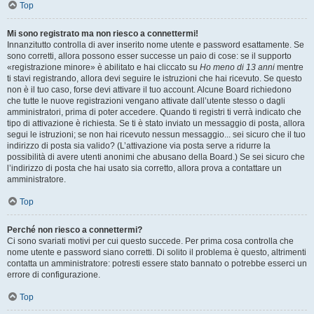
Top
Mi sono registrato ma non riesco a connettermi!
Innanzitutto controlla di aver inserito nome utente e password esattamente. Se
sono corretti, allora possono esser successe un paio di cose: se il supporto
«registrazione minore» è abilitato e hai cliccato su
Ho meno di 13 anni
mentre
ti stavi registrando, allora devi seguire le istruzioni che hai ricevuto. Se questo
non è il tuo caso, forse devi attivare il tuo account. Alcune Board richiedono
che tutte le nuove registrazioni vengano attivate dall’utente stesso o dagli
amministratori, prima di poter accedere. Quando ti registri ti verrà indicato che
tipo di attivazione è richiesta. Se ti è stato inviato un messaggio di posta, allora
segui le istruzioni; se non hai ricevuto nessun messaggio... sei sicuro che il tuo
indirizzo di posta sia valido? (L’attivazione via posta serve a ridurre la
possibilità di avere utenti anonimi che abusano della Board.) Se sei sicuro che
l’indirizzo di posta che hai usato sia corretto, allora prova a contattare un
amministratore.
Top
Perché non riesco a connettermi?
Ci sono svariati motivi per cui questo succede. Per prima cosa controlla che
nome utente e password siano corretti. Di solito il problema è questo, altrimenti
contatta un amministratore: potresti essere stato bannato o potrebbe esserci un
errore di configurazione.
Top