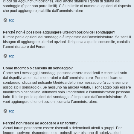
clicca su
Aggiungi un’opzione
). Puoi anche stabilire i giorni di durata del
sondaggio (0 per non porre limiti). C’è un limite al numero di opzioni di risposta
che puoi aggiungere, stabilito dall’amministratore.
Top
Perché non è possibile aggiungere ulteriori opzioni del sondaggio?
Il limite per le opzioni del sondaggio è impostato dall’amministratore. Se senti il
bisogno di aggiungere ulteriori opzioni di risposta a quelle consentite, contatta
l’amministratore del Forum.
Top
Come modifico o cancello un sondaggio?
Come per i messaggi, i sondaggi possono essere modificati e cancellati solo
dai rispettivi autori, dai moderatori e dall’amministratore. Per modificare un
sondaggio, clicca sul pulsante
Modifica
del primo messaggio (a cui è sempre
associato il sondaggio). Se nessuno ha ancora votato, il sondaggio può essere
modificato o cancellato, altrimenti solo i moderatori e l’amministratore possono
farlo. Il limite per le opzioni del sondaggio è impostato dall’amministratore. Se
vuoi aggiungere ulteriori opzioni, contatta l’amministratore.
Top
Perché non riesco ad accedere a un forum?
Alcuni forum potrebbero essere riservati a determinati utenti o gruppi. Per
leggere, scrivere, rispondere, ecc., potresti aver bisogno di autorizzazioni