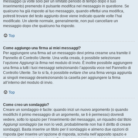
messaggio (a volte solo per un limitato periodo di tempo dopo il suo
inserimento) premendo il pulsante
modifica
nel messaggio in questione. Se
qualcuno ha già risposto al tuo messaggio, quando effettui una modifica,
potresti trovare del testo aggiunto dove viene indicato quante volte l’hai
modificato. Un utente normale, generalmente, non può cancellare un
messaggio dopo che qualcuno ha risposto.
Top
Come aggiungo una firma ai miei messaggi?
Per aggiungere una firma ad un messaggio devi prima crearne una tramite il
Pannello di Controllo Utente. Una volta creata, è possibile selezionare
l’opzione
Aggiungi la firma
nel modulo di invio. È inoltre possibile aggiungere
una firma a tutti i tuoi messaggi selezionando l’apposita voce nel Pannello di
Controllo Utente. Se lo si fa, è possibile evitare che una firma venga aggiunta
ai singoli messaggi deselezionando la casella per aggiungere la firma
all’interno del modulo di invio.
Top
Come creo un sondaggio?
Creare un sondaggio è facile: quando inizi un nuovo argomento (o quando
modifichi il primo messaggio di un argomento, se ti è permesso) dovresti
vedere, sotto lo spazio per l’inserimento del messaggio, un riquadro dal titolo
Aggiungi sondaggio
(se non lo vedi, probabilmente non hai il diritto di creare
sondaggi). Basta inserire un titolo per il sondaggio e almeno due opzioni di
risposta (per inserire un’opzione di risposta, scrivila nell’apposito spazio e