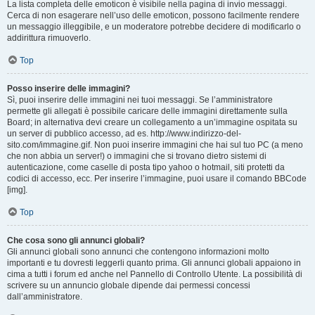
La lista completa delle emoticon è visibile nella pagina di invio messaggi.
Cerca di non esagerare nell’uso delle emoticon, possono facilmente rendere
un messaggio illeggibile, e un moderatore potrebbe decidere di modificarlo o
addirittura rimuoverlo.
Top
Posso inserire delle immagini?
Sì, puoi inserire delle immagini nei tuoi messaggi. Se l’amministratore
permette gli allegati è possibile caricare delle immagini direttamente sulla
Board; in alternativa devi creare un collegamento a un’immagine ospitata su
un server di pubblico accesso, ad es. http://www.indirizzo-del-
sito.com/immagine.gif. Non puoi inserire immagini che hai sul tuo PC (a meno
che non abbia un server!) o immagini che si trovano dietro sistemi di
autenticazione, come caselle di posta tipo yahoo o hotmail, siti protetti da
codici di accesso, ecc. Per inserire l’immagine, puoi usare il comando BBCode
[img].
Top
Che cosa sono gli annunci globali?
Gli annunci globali sono annunci che contengono informazioni molto
importanti e tu dovresti leggerli quanto prima. Gli annunci globali appaiono in
cima a tutti i forum ed anche nel Pannello di Controllo Utente. La possibilità di
scrivere su un annuncio globale dipende dai permessi concessi
dall’amministratore.