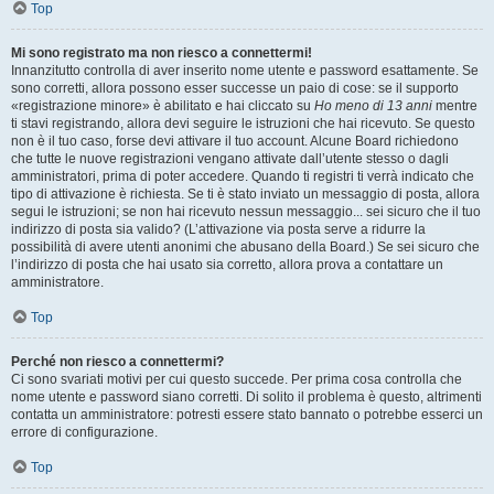
Top
Mi sono registrato ma non riesco a connettermi!
Innanzitutto controlla di aver inserito nome utente e password esattamente. Se
sono corretti, allora possono esser successe un paio di cose: se il supporto
«registrazione minore» è abilitato e hai cliccato su
Ho meno di 13 anni
mentre
ti stavi registrando, allora devi seguire le istruzioni che hai ricevuto. Se questo
non è il tuo caso, forse devi attivare il tuo account. Alcune Board richiedono
che tutte le nuove registrazioni vengano attivate dall’utente stesso o dagli
amministratori, prima di poter accedere. Quando ti registri ti verrà indicato che
tipo di attivazione è richiesta. Se ti è stato inviato un messaggio di posta, allora
segui le istruzioni; se non hai ricevuto nessun messaggio... sei sicuro che il tuo
indirizzo di posta sia valido? (L’attivazione via posta serve a ridurre la
possibilità di avere utenti anonimi che abusano della Board.) Se sei sicuro che
l’indirizzo di posta che hai usato sia corretto, allora prova a contattare un
amministratore.
Top
Perché non riesco a connettermi?
Ci sono svariati motivi per cui questo succede. Per prima cosa controlla che
nome utente e password siano corretti. Di solito il problema è questo, altrimenti
contatta un amministratore: potresti essere stato bannato o potrebbe esserci un
errore di configurazione.
Top