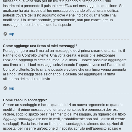
messaggio (a volte solo per un limitato periodo di tempo dopo il suo
inserimento) premendo il pulsante
modifica
nel messaggio in questione. Se
qualcuno ha già risposto al tuo messaggio, quando effettui una modifica,
potresti trovare del testo aggiunto dove viene indicato quante volte l’hai
modificato. Un utente normale, generalmente, non può cancellare un
messaggio dopo che qualcuno ha risposto.
Top
Come aggiungo una firma ai miei messaggi?
Per aggiungere una firma ad un messaggio devi prima crearne una tramite il
Pannello di Controllo Utente. Una volta creata, è possibile selezionare
l’opzione
Aggiungi la firma
nel modulo di invio. È inoltre possibile aggiungere
una firma a tutti i tuoi messaggi selezionando l’apposita voce nel Pannello di
Controllo Utente. Se lo si fa, è possibile evitare che una firma venga aggiunta
ai singoli messaggi deselezionando la casella per aggiungere la firma
all’interno del modulo di invio.
Top
Come creo un sondaggio?
Creare un sondaggio è facile: quando inizi un nuovo argomento (o quando
modifichi il primo messaggio di un argomento, se ti è permesso) dovresti
vedere, sotto lo spazio per l’inserimento del messaggio, un riquadro dal titolo
Aggiungi sondaggio
(se non lo vedi, probabilmente non hai il diritto di creare
sondaggi). Basta inserire un titolo per il sondaggio e almeno due opzioni di
risposta (per inserire un’opzione di risposta, scrivila nell’apposito spazio e