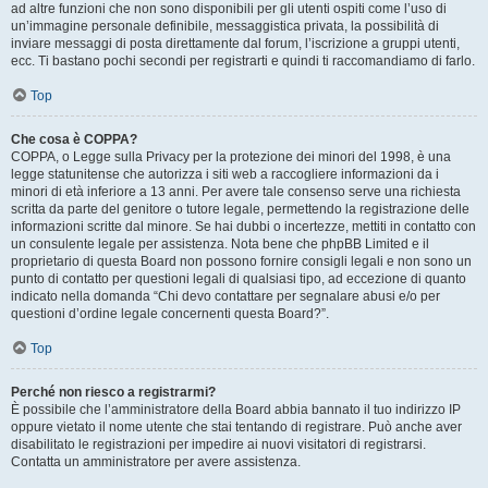
ad altre funzioni che non sono disponibili per gli utenti ospiti come l’uso di
un’immagine personale definibile, messaggistica privata, la possibilità di
inviare messaggi di posta direttamente dal forum, l’iscrizione a gruppi utenti,
ecc. Ti bastano pochi secondi per registrarti e quindi ti raccomandiamo di farlo.
Top
Che cosa è COPPA?
COPPA, o Legge sulla Privacy per la protezione dei minori del 1998, è una
legge statunitense che autorizza i siti web a raccogliere informazioni da i
minori di età inferiore a 13 anni. Per avere tale consenso serve una richiesta
scritta da parte del genitore o tutore legale, permettendo la registrazione delle
informazioni scritte dal minore. Se hai dubbi o incertezze, mettiti in contatto con
un consulente legale per assistenza. Nota bene che phpBB Limited e il
proprietario di questa Board non possono fornire consigli legali e non sono un
punto di contatto per questioni legali di qualsiasi tipo, ad eccezione di quanto
indicato nella domanda “Chi devo contattare per segnalare abusi e/o per
questioni d’ordine legale concernenti questa Board?”.
Top
Perché non riesco a registrarmi?
È possibile che l’amministratore della Board abbia bannato il tuo indirizzo IP
oppure vietato il nome utente che stai tentando di registrare. Può anche aver
disabilitato le registrazioni per impedire ai nuovi visitatori di registrarsi.
Contatta un amministratore per avere assistenza.