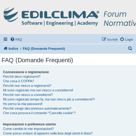
FAQ
Iscriviti
Login
C
Indice
FAQ (Domande Frequenti)
e
FAQ (Domande Frequenti)
r
c
Connessione e registrazione
Perché devo registrarmi?
a
Che cosa è COPPA?
Perché non riesco a registrarmi?
Mi sono registrato ma non riesco a connettermi!
Perché non riesco a connettermi?
Mi sono registrato tempo fa, ma non riesco più a connettermi?!
Ho perso la mia password!
Perché vengo disconnesso automaticamente?
Che cosa provoca il comando “Cancella cookie”?
Impostazioni e preferenze utente
Come cambio le mie impostazioni?
Come posso evitare di apparire nella lista degli utenti in linea?