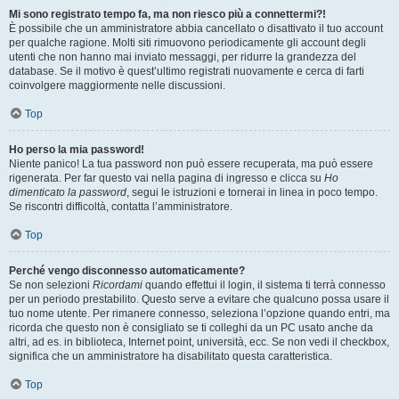
Mi sono registrato tempo fa, ma non riesco più a connettermi?!
È possibile che un amministratore abbia cancellato o disattivato il tuo account
per qualche ragione. Molti siti rimuovono periodicamente gli account degli
utenti che non hanno mai inviato messaggi, per ridurre la grandezza del
database. Se il motivo è quest’ultimo registrati nuovamente e cerca di farti
coinvolgere maggiormente nelle discussioni.
Top
Ho perso la mia password!
Niente panico! La tua password non può essere recuperata, ma può essere
rigenerata. Per far questo vai nella pagina di ingresso e clicca su
Ho
dimenticato la password
, segui le istruzioni e tornerai in linea in poco tempo.
Se riscontri difficoltà, contatta l’amministratore.
Top
Perché vengo disconnesso automaticamente?
Se non selezioni
Ricordami
quando effettui il login, il sistema ti terrà connesso
per un periodo prestabilito. Questo serve a evitare che qualcuno possa usare il
tuo nome utente. Per rimanere connesso, seleziona l’opzione quando entri, ma
ricorda che questo non è consigliato se ti colleghi da un PC usato anche da
altri, ad es. in biblioteca, Internet point, università, ecc. Se non vedi il checkbox,
significa che un amministratore ha disabilitato questa caratteristica.
Top