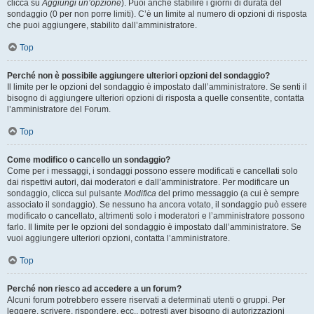
clicca su
Aggiungi un’opzione
). Puoi anche stabilire i giorni di durata del
sondaggio (0 per non porre limiti). C’è un limite al numero di opzioni di risposta
che puoi aggiungere, stabilito dall’amministratore.
Top
Perché non è possibile aggiungere ulteriori opzioni del sondaggio?
Il limite per le opzioni del sondaggio è impostato dall’amministratore. Se senti il
bisogno di aggiungere ulteriori opzioni di risposta a quelle consentite, contatta
l’amministratore del Forum.
Top
Come modifico o cancello un sondaggio?
Come per i messaggi, i sondaggi possono essere modificati e cancellati solo
dai rispettivi autori, dai moderatori e dall’amministratore. Per modificare un
sondaggio, clicca sul pulsante
Modifica
del primo messaggio (a cui è sempre
associato il sondaggio). Se nessuno ha ancora votato, il sondaggio può essere
modificato o cancellato, altrimenti solo i moderatori e l’amministratore possono
farlo. Il limite per le opzioni del sondaggio è impostato dall’amministratore. Se
vuoi aggiungere ulteriori opzioni, contatta l’amministratore.
Top
Perché non riesco ad accedere a un forum?
Alcuni forum potrebbero essere riservati a determinati utenti o gruppi. Per
leggere, scrivere, rispondere, ecc., potresti aver bisogno di autorizzazioni