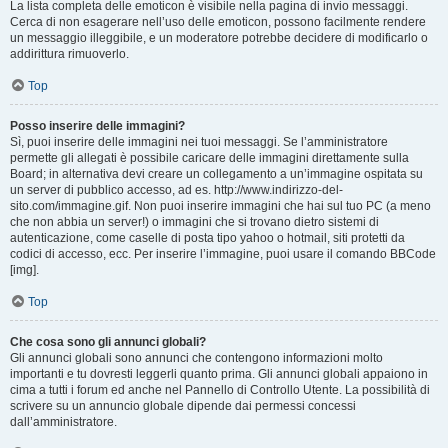
La lista completa delle emoticon è visibile nella pagina di invio messaggi.
Cerca di non esagerare nell’uso delle emoticon, possono facilmente rendere
un messaggio illeggibile, e un moderatore potrebbe decidere di modificarlo o
addirittura rimuoverlo.
Top
Posso inserire delle immagini?
Sì, puoi inserire delle immagini nei tuoi messaggi. Se l’amministratore
permette gli allegati è possibile caricare delle immagini direttamente sulla
Board; in alternativa devi creare un collegamento a un’immagine ospitata su
un server di pubblico accesso, ad es. http://www.indirizzo-del-
sito.com/immagine.gif. Non puoi inserire immagini che hai sul tuo PC (a meno
che non abbia un server!) o immagini che si trovano dietro sistemi di
autenticazione, come caselle di posta tipo yahoo o hotmail, siti protetti da
codici di accesso, ecc. Per inserire l’immagine, puoi usare il comando BBCode
[img].
Top
Che cosa sono gli annunci globali?
Gli annunci globali sono annunci che contengono informazioni molto
importanti e tu dovresti leggerli quanto prima. Gli annunci globali appaiono in
cima a tutti i forum ed anche nel Pannello di Controllo Utente. La possibilità di
scrivere su un annuncio globale dipende dai permessi concessi
dall’amministratore.