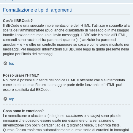
Formattazione e tipi di argomenti
Cos’è il BBCode?
Il BBCode è una speciale implementazione dell’HTML; l’utilizzo è soggetto alla
scelta dell’amministratore (puoi anche disabilitarlo di messaggio in messaggio
tramite l’opzione nel modulo di invio messaggi). Il BBCode è simile all’HTML, i
comandi sono racchiusi tra parentesi quadre [ e ] anziché tra parentesi
angolari < e > e offre un controllo maggiore su cosa e come viene mostrato nei
messaggi. Per maggiori informazioni sul BBCode leggi la guida presente nella
pagina per l’invio dei messaggi.
Top
Posso usare l’HTML?
No. Non è possibile inserire del codice HTML e ottenere che sia interpretato
come tale in questo Forum. La maggior parte delle funzioni dell’HTML può
essere sostituita dal BBCode.
Top
Cosa sono le emoticon?
Le «emoticon» o «faccine» (in inglese,
emoticons
o
smileys
) sono piccole
immagini che possono essere usate per esprimere una sensazione o
un’emozione con pochi caratteri; ad es. :) significa felice, :( significa triste.
Questo Forum trasforma automaticamente queste serie di caratteri in immagini.