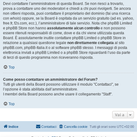
Devi contattare l’amministratore di questa Board. Se non riesci a trovarlo,
prova a contattare uno dei moderatori e chiedi a chi puoi rivolgerti. Se ancora
non ottieni risposta, puoi contattare il proprietario del dominio (fai una ricerca
con
whois
) oppure, se la Board è ospitata da un servizio gratuito (ad es. yahoo,
free.fr, f2s.com, ecc.), l’amministratore di tale servizio. Nota che phpBB Limited
e phpBB Store non hanno
assolutamente alcun controllo
e non possono
essere ritenuti responsabili di come, dove e da chi viene utilizzata questa
Board. È assolutamente inutile contattare phpBB Limited o phpBB Store in
relazione a qualsiasi questione legale
non direttamente collegata
al sito
phpBB.com, phpBB-Italia.it o al software phpBB stesso. I messaggi di posta
elettronica inviati a phpBB Limited o a phpBB Store riguardanti l’uso da parte
di terzi di questo programma non riceveranno risposta.
Top
Come posso contattare un amministratore del Forum?
Tutti gli utenti della Board possono utilizzare il modulo "Contattaci", se
l’opzione è stata abilitata dall’amministratore.
I membri della Board possono anche usare il collegamento "Staff".
Top
Vai a
Indice
Contattaci
Cancella cookie
Tutti gli orari sono
UTC+02:00