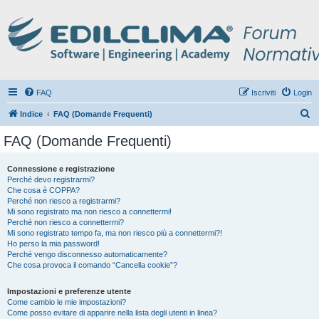
FAQ
Iscriviti
Login
C
Indice
FAQ (Domande Frequenti)
e
FAQ (Domande Frequenti)
r
c
Connessione e registrazione
Perché devo registrarmi?
a
Che cosa è COPPA?
Perché non riesco a registrarmi?
Mi sono registrato ma non riesco a connettermi!
Perché non riesco a connettermi?
Mi sono registrato tempo fa, ma non riesco più a connettermi?!
Ho perso la mia password!
Perché vengo disconnesso automaticamente?
Che cosa provoca il comando “Cancella cookie”?
Impostazioni e preferenze utente
Come cambio le mie impostazioni?
Come posso evitare di apparire nella lista degli utenti in linea?