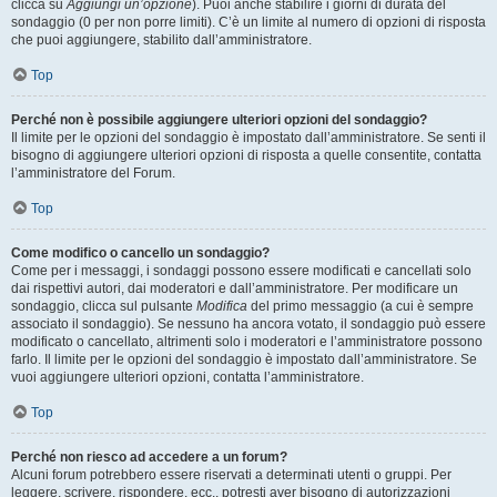
clicca su
Aggiungi un’opzione
). Puoi anche stabilire i giorni di durata del
sondaggio (0 per non porre limiti). C’è un limite al numero di opzioni di risposta
che puoi aggiungere, stabilito dall’amministratore.
Top
Perché non è possibile aggiungere ulteriori opzioni del sondaggio?
Il limite per le opzioni del sondaggio è impostato dall’amministratore. Se senti il
bisogno di aggiungere ulteriori opzioni di risposta a quelle consentite, contatta
l’amministratore del Forum.
Top
Come modifico o cancello un sondaggio?
Come per i messaggi, i sondaggi possono essere modificati e cancellati solo
dai rispettivi autori, dai moderatori e dall’amministratore. Per modificare un
sondaggio, clicca sul pulsante
Modifica
del primo messaggio (a cui è sempre
associato il sondaggio). Se nessuno ha ancora votato, il sondaggio può essere
modificato o cancellato, altrimenti solo i moderatori e l’amministratore possono
farlo. Il limite per le opzioni del sondaggio è impostato dall’amministratore. Se
vuoi aggiungere ulteriori opzioni, contatta l’amministratore.
Top
Perché non riesco ad accedere a un forum?
Alcuni forum potrebbero essere riservati a determinati utenti o gruppi. Per
leggere, scrivere, rispondere, ecc., potresti aver bisogno di autorizzazioni