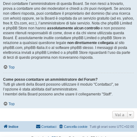
Devi contattare l’amministratore di questa Board. Se non riesci a trovarlo,
prova a contattare uno dei moderatori e chiedi a chi puoi rivolgerti. Se ancora
non ottieni risposta, puoi contattare il proprietario del dominio (fai una ricerca
con
whois
) oppure, se la Board è ospitata da un servizio gratuito (ad es. yahoo,
free.fr, f2s.com, ecc.), l’amministratore di tale servizio. Nota che phpBB Limited
e phpBB Store non hanno
assolutamente alcun controllo
e non possono
essere ritenuti responsabili di come, dove e da chi viene utilizzata questa
Board. È assolutamente inutile contattare phpBB Limited o phpBB Store in
relazione a qualsiasi questione legale
non direttamente collegata
al sito
phpBB.com, phpBB-Italia.it o al software phpBB stesso. I messaggi di posta
elettronica inviati a phpBB Limited o a phpBB Store riguardanti l’uso da parte
di terzi di questo programma non riceveranno risposta.
Top
Come posso contattare un amministratore del Forum?
Tutti gli utenti della Board possono utilizzare il modulo "Contattaci", se
l’opzione è stata abilitata dall’amministratore.
I membri della Board possono anche usare il collegamento "Staff".
Top
Vai a
Indice
Contattaci
Cancella cookie
Tutti gli orari sono
UTC+02:00