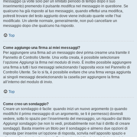
messaggio (a volte solo per un limitato periodo di tempo dopo il suo
inserimento) premendo il pulsante
modifica
nel messaggio in questione. Se
qualcuno ha già risposto al tuo messaggio, quando effettui una modifica,
potresti trovare del testo aggiunto dove viene indicato quante volte l’hai
modificato. Un utente normale, generalmente, non può cancellare un
messaggio dopo che qualcuno ha risposto.
Top
Come aggiungo una firma ai miei messaggi?
Per aggiungere una firma ad un messaggio devi prima crearne una tramite il
Pannello di Controllo Utente. Una volta creata, è possibile selezionare
l’opzione
Aggiungi la firma
nel modulo di invio. È inoltre possibile aggiungere
una firma a tutti i tuoi messaggi selezionando l’apposita voce nel Pannello di
Controllo Utente. Se lo si fa, è possibile evitare che una firma venga aggiunta
ai singoli messaggi deselezionando la casella per aggiungere la firma
all’interno del modulo di invio.
Top
Come creo un sondaggio?
Creare un sondaggio è facile: quando inizi un nuovo argomento (o quando
modifichi il primo messaggio di un argomento, se ti è permesso) dovresti
vedere, sotto lo spazio per l’inserimento del messaggio, un riquadro dal titolo
Aggiungi sondaggio
(se non lo vedi, probabilmente non hai il diritto di creare
sondaggi). Basta inserire un titolo per il sondaggio e almeno due opzioni di
risposta (per inserire un’opzione di risposta, scrivila nell’apposito spazio e