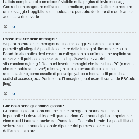
La lista completa delle emoticon è visibile nella pagina di invio messaggi.
Cerca di non esagerare nell’uso delle emoticon, possono facilmente rendere
un messaggio illeggibile, e un moderatore potrebbe decidere di modificarlo o
addirittura rimuoverlo.
Top
Posso inserire delle immagini?
Sì, puoi inserire delle immagini nei tuoi messaggi. Se l’amministratore
permette gli allegati è possibile caricare delle immagini direttamente sulla
Board; in alternativa devi creare un collegamento a un’immagine ospitata su
un server di pubblico accesso, ad es. http://www.indirizzo-del-
sito.com/immagine.gif. Non puoi inserire immagini che hai sul tuo PC (a meno
che non abbia un server!) o immagini che si trovano dietro sistemi di
autenticazione, come caselle di posta tipo yahoo o hotmail, siti protetti da
codici di accesso, ecc. Per inserire l’immagine, puoi usare il comando BBCode
[img].
Top
Che cosa sono gli annunci globali?
Gli annunci globali sono annunci che contengono informazioni molto
importanti e tu dovresti leggerli quanto prima. Gli annunci globali appaiono in
cima a tutti i forum ed anche nel Pannello di Controllo Utente. La possibilità di
scrivere su un annuncio globale dipende dai permessi concessi
dall’amministratore.