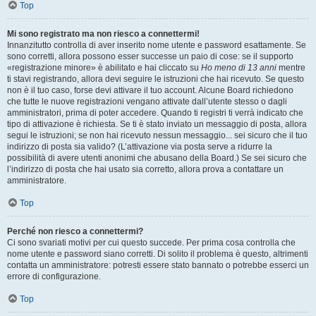
Top
Mi sono registrato ma non riesco a connettermi!
Innanzitutto controlla di aver inserito nome utente e password esattamente. Se
sono corretti, allora possono esser successe un paio di cose: se il supporto
«registrazione minore» è abilitato e hai cliccato su
Ho meno di 13 anni
mentre
ti stavi registrando, allora devi seguire le istruzioni che hai ricevuto. Se questo
non è il tuo caso, forse devi attivare il tuo account. Alcune Board richiedono
che tutte le nuove registrazioni vengano attivate dall’utente stesso o dagli
amministratori, prima di poter accedere. Quando ti registri ti verrà indicato che
tipo di attivazione è richiesta. Se ti è stato inviato un messaggio di posta, allora
segui le istruzioni; se non hai ricevuto nessun messaggio... sei sicuro che il tuo
indirizzo di posta sia valido? (L’attivazione via posta serve a ridurre la
possibilità di avere utenti anonimi che abusano della Board.) Se sei sicuro che
l’indirizzo di posta che hai usato sia corretto, allora prova a contattare un
amministratore.
Top
Perché non riesco a connettermi?
Ci sono svariati motivi per cui questo succede. Per prima cosa controlla che
nome utente e password siano corretti. Di solito il problema è questo, altrimenti
contatta un amministratore: potresti essere stato bannato o potrebbe esserci un
errore di configurazione.
Top