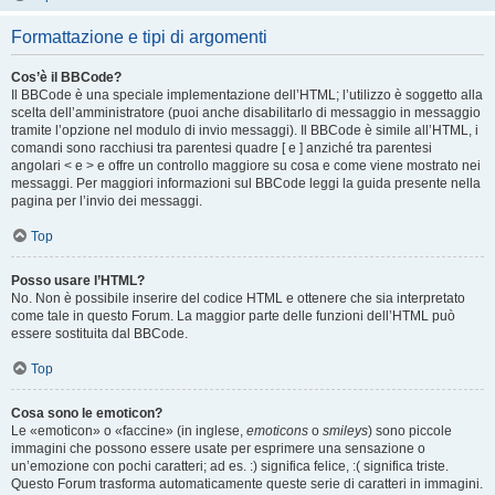
Formattazione e tipi di argomenti
Cos’è il BBCode?
Il BBCode è una speciale implementazione dell’HTML; l’utilizzo è soggetto alla
scelta dell’amministratore (puoi anche disabilitarlo di messaggio in messaggio
tramite l’opzione nel modulo di invio messaggi). Il BBCode è simile all’HTML, i
comandi sono racchiusi tra parentesi quadre [ e ] anziché tra parentesi
angolari < e > e offre un controllo maggiore su cosa e come viene mostrato nei
messaggi. Per maggiori informazioni sul BBCode leggi la guida presente nella
pagina per l’invio dei messaggi.
Top
Posso usare l’HTML?
No. Non è possibile inserire del codice HTML e ottenere che sia interpretato
come tale in questo Forum. La maggior parte delle funzioni dell’HTML può
essere sostituita dal BBCode.
Top
Cosa sono le emoticon?
Le «emoticon» o «faccine» (in inglese,
emoticons
o
smileys
) sono piccole
immagini che possono essere usate per esprimere una sensazione o
un’emozione con pochi caratteri; ad es. :) significa felice, :( significa triste.
Questo Forum trasforma automaticamente queste serie di caratteri in immagini.