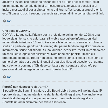
ad altre funzioni che non sono disponibili per gli utenti ospiti come l’uso di
un’immagine personale definibile, messaggistica privata, la possibilità di
inviare messaggi di posta direttamente dal forum, l’iscrizione a gruppi utenti,
ecc. Ti bastano pochi secondi per registrarti e quindi ti raccomandiamo di farlo.
Top
Che cosa è COPPA?
COPPA, o Legge sulla Privacy per la protezione dei minori del 1998, è una
legge statunitense che autorizza i siti web a raccogliere informazioni da i
minori di età inferiore a 13 anni. Per avere tale consenso serve una richiesta
scritta da parte del genitore o tutore legale, permettendo la registrazione delle
informazioni scritte dal minore. Se hai dubbi o incertezze, mettiti in contatto con
un consulente legale per assistenza. Nota bene che phpBB Limited e il
proprietario di questa Board non possono fornire consigli legali e non sono un
punto di contatto per questioni legali di qualsiasi tipo, ad eccezione di quanto
indicato nella domanda “Chi devo contattare per segnalare abusi e/o per
questioni d’ordine legale concernenti questa Board?”.
Top
Perché non riesco a registrarmi?
È possibile che l’amministratore della Board abbia bannato il tuo indirizzo IP
oppure vietato il nome utente che stai tentando di registrare. Può anche aver
disabilitato le registrazioni per impedire ai nuovi visitatori di registrarsi.
Contatta un amministratore per avere assistenza.