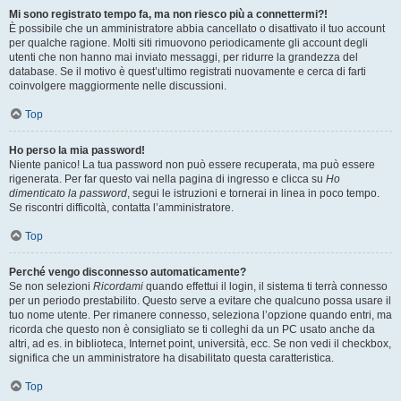
Mi sono registrato tempo fa, ma non riesco più a connettermi?!
È possibile che un amministratore abbia cancellato o disattivato il tuo account
per qualche ragione. Molti siti rimuovono periodicamente gli account degli
utenti che non hanno mai inviato messaggi, per ridurre la grandezza del
database. Se il motivo è quest’ultimo registrati nuovamente e cerca di farti
coinvolgere maggiormente nelle discussioni.
Top
Ho perso la mia password!
Niente panico! La tua password non può essere recuperata, ma può essere
rigenerata. Per far questo vai nella pagina di ingresso e clicca su
Ho
dimenticato la password
, segui le istruzioni e tornerai in linea in poco tempo.
Se riscontri difficoltà, contatta l’amministratore.
Top
Perché vengo disconnesso automaticamente?
Se non selezioni
Ricordami
quando effettui il login, il sistema ti terrà connesso
per un periodo prestabilito. Questo serve a evitare che qualcuno possa usare il
tuo nome utente. Per rimanere connesso, seleziona l’opzione quando entri, ma
ricorda che questo non è consigliato se ti colleghi da un PC usato anche da
altri, ad es. in biblioteca, Internet point, università, ecc. Se non vedi il checkbox,
significa che un amministratore ha disabilitato questa caratteristica.
Top