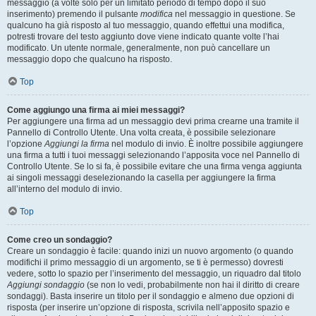
messaggio (a volte solo per un limitato periodo di tempo dopo il suo
inserimento) premendo il pulsante
modifica
nel messaggio in questione. Se
qualcuno ha già risposto al tuo messaggio, quando effettui una modifica,
potresti trovare del testo aggiunto dove viene indicato quante volte l’hai
modificato. Un utente normale, generalmente, non può cancellare un
messaggio dopo che qualcuno ha risposto.
Top
Come aggiungo una firma ai miei messaggi?
Per aggiungere una firma ad un messaggio devi prima crearne una tramite il
Pannello di Controllo Utente. Una volta creata, è possibile selezionare
l’opzione
Aggiungi la firma
nel modulo di invio. È inoltre possibile aggiungere
una firma a tutti i tuoi messaggi selezionando l’apposita voce nel Pannello di
Controllo Utente. Se lo si fa, è possibile evitare che una firma venga aggiunta
ai singoli messaggi deselezionando la casella per aggiungere la firma
all’interno del modulo di invio.
Top
Come creo un sondaggio?
Creare un sondaggio è facile: quando inizi un nuovo argomento (o quando
modifichi il primo messaggio di un argomento, se ti è permesso) dovresti
vedere, sotto lo spazio per l’inserimento del messaggio, un riquadro dal titolo
Aggiungi sondaggio
(se non lo vedi, probabilmente non hai il diritto di creare
sondaggi). Basta inserire un titolo per il sondaggio e almeno due opzioni di
risposta (per inserire un’opzione di risposta, scrivila nell’apposito spazio e