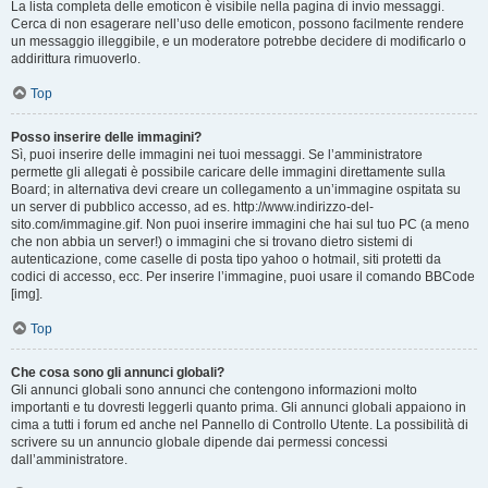
La lista completa delle emoticon è visibile nella pagina di invio messaggi.
Cerca di non esagerare nell’uso delle emoticon, possono facilmente rendere
un messaggio illeggibile, e un moderatore potrebbe decidere di modificarlo o
addirittura rimuoverlo.
Top
Posso inserire delle immagini?
Sì, puoi inserire delle immagini nei tuoi messaggi. Se l’amministratore
permette gli allegati è possibile caricare delle immagini direttamente sulla
Board; in alternativa devi creare un collegamento a un’immagine ospitata su
un server di pubblico accesso, ad es. http://www.indirizzo-del-
sito.com/immagine.gif. Non puoi inserire immagini che hai sul tuo PC (a meno
che non abbia un server!) o immagini che si trovano dietro sistemi di
autenticazione, come caselle di posta tipo yahoo o hotmail, siti protetti da
codici di accesso, ecc. Per inserire l’immagine, puoi usare il comando BBCode
[img].
Top
Che cosa sono gli annunci globali?
Gli annunci globali sono annunci che contengono informazioni molto
importanti e tu dovresti leggerli quanto prima. Gli annunci globali appaiono in
cima a tutti i forum ed anche nel Pannello di Controllo Utente. La possibilità di
scrivere su un annuncio globale dipende dai permessi concessi
dall’amministratore.