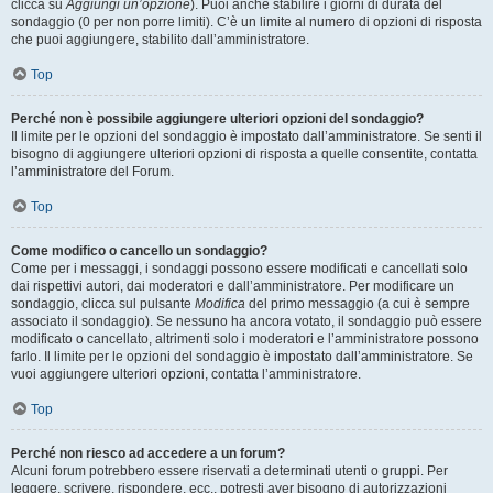
clicca su
Aggiungi un’opzione
). Puoi anche stabilire i giorni di durata del
sondaggio (0 per non porre limiti). C’è un limite al numero di opzioni di risposta
che puoi aggiungere, stabilito dall’amministratore.
Top
Perché non è possibile aggiungere ulteriori opzioni del sondaggio?
Il limite per le opzioni del sondaggio è impostato dall’amministratore. Se senti il
bisogno di aggiungere ulteriori opzioni di risposta a quelle consentite, contatta
l’amministratore del Forum.
Top
Come modifico o cancello un sondaggio?
Come per i messaggi, i sondaggi possono essere modificati e cancellati solo
dai rispettivi autori, dai moderatori e dall’amministratore. Per modificare un
sondaggio, clicca sul pulsante
Modifica
del primo messaggio (a cui è sempre
associato il sondaggio). Se nessuno ha ancora votato, il sondaggio può essere
modificato o cancellato, altrimenti solo i moderatori e l’amministratore possono
farlo. Il limite per le opzioni del sondaggio è impostato dall’amministratore. Se
vuoi aggiungere ulteriori opzioni, contatta l’amministratore.
Top
Perché non riesco ad accedere a un forum?
Alcuni forum potrebbero essere riservati a determinati utenti o gruppi. Per
leggere, scrivere, rispondere, ecc., potresti aver bisogno di autorizzazioni