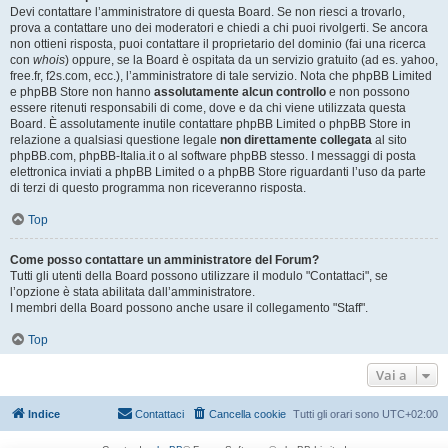
Devi contattare l’amministratore di questa Board. Se non riesci a trovarlo,
prova a contattare uno dei moderatori e chiedi a chi puoi rivolgerti. Se ancora
non ottieni risposta, puoi contattare il proprietario del dominio (fai una ricerca
con
whois
) oppure, se la Board è ospitata da un servizio gratuito (ad es. yahoo,
free.fr, f2s.com, ecc.), l’amministratore di tale servizio. Nota che phpBB Limited
e phpBB Store non hanno
assolutamente alcun controllo
e non possono
essere ritenuti responsabili di come, dove e da chi viene utilizzata questa
Board. È assolutamente inutile contattare phpBB Limited o phpBB Store in
relazione a qualsiasi questione legale
non direttamente collegata
al sito
phpBB.com, phpBB-Italia.it o al software phpBB stesso. I messaggi di posta
elettronica inviati a phpBB Limited o a phpBB Store riguardanti l’uso da parte
di terzi di questo programma non riceveranno risposta.
Top
Come posso contattare un amministratore del Forum?
Tutti gli utenti della Board possono utilizzare il modulo "Contattaci", se
l’opzione è stata abilitata dall’amministratore.
I membri della Board possono anche usare il collegamento "Staff".
Top
Vai a
Indice
Contattaci
Cancella cookie
Tutti gli orari sono
UTC+02:00