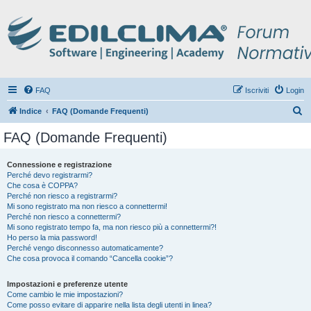
FAQ
Iscriviti
Login
C
Indice
FAQ (Domande Frequenti)
e
FAQ (Domande Frequenti)
r
c
Connessione e registrazione
Perché devo registrarmi?
a
Che cosa è COPPA?
Perché non riesco a registrarmi?
Mi sono registrato ma non riesco a connettermi!
Perché non riesco a connettermi?
Mi sono registrato tempo fa, ma non riesco più a connettermi?!
Ho perso la mia password!
Perché vengo disconnesso automaticamente?
Che cosa provoca il comando “Cancella cookie”?
Impostazioni e preferenze utente
Come cambio le mie impostazioni?
Come posso evitare di apparire nella lista degli utenti in linea?