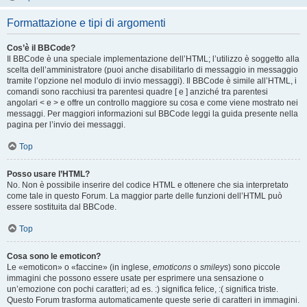
Formattazione e tipi di argomenti
Cos’è il BBCode?
Il BBCode è una speciale implementazione dell’HTML; l’utilizzo è soggetto alla
scelta dell’amministratore (puoi anche disabilitarlo di messaggio in messaggio
tramite l’opzione nel modulo di invio messaggi). Il BBCode è simile all’HTML, i
comandi sono racchiusi tra parentesi quadre [ e ] anziché tra parentesi
angolari < e > e offre un controllo maggiore su cosa e come viene mostrato nei
messaggi. Per maggiori informazioni sul BBCode leggi la guida presente nella
pagina per l’invio dei messaggi.
Top
Posso usare l’HTML?
No. Non è possibile inserire del codice HTML e ottenere che sia interpretato
come tale in questo Forum. La maggior parte delle funzioni dell’HTML può
essere sostituita dal BBCode.
Top
Cosa sono le emoticon?
Le «emoticon» o «faccine» (in inglese,
emoticons
o
smileys
) sono piccole
immagini che possono essere usate per esprimere una sensazione o
un’emozione con pochi caratteri; ad es. :) significa felice, :( significa triste.
Questo Forum trasforma automaticamente queste serie di caratteri in immagini.