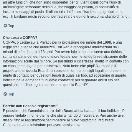
ad altre funzioni che non sono disponibili per gli utenti ospiti come l’uso di
un’immagine personale definibile, messaggistica privata, la possibilità di
inviare messaggi di posta direttamente dal forum, l’iscrizione a gruppi utenti,
ecc. Ti bastano pochi secondi per registrarti e quindi ti raccomandiamo di farlo.
Top
Che cosa è COPPA?
COPPA, o Legge sulla Privacy per la protezione dei minori del 1998, è una
legge statunitense che autorizza i siti web a raccogliere informazioni da i
minori di età inferiore a 13 anni. Per avere tale consenso serve una richiesta
scritta da parte del genitore o tutore legale, permettendo la registrazione delle
informazioni scritte dal minore. Se hai dubbi o incertezze, mettiti in contatto con
un consulente legale per assistenza. Nota bene che phpBB Limited e il
proprietario di questa Board non possono fornire consigli legali e non sono un
punto di contatto per questioni legali di qualsiasi tipo, ad eccezione di quanto
indicato nella domanda “Chi devo contattare per segnalare abusi e/o per
questioni d’ordine legale concernenti questa Board?”.
Top
Perché non riesco a registrarmi?
È possibile che l’amministratore della Board abbia bannato il tuo indirizzo IP
oppure vietato il nome utente che stai tentando di registrare. Può anche aver
disabilitato le registrazioni per impedire ai nuovi visitatori di registrarsi.
Contatta un amministratore per avere assistenza.