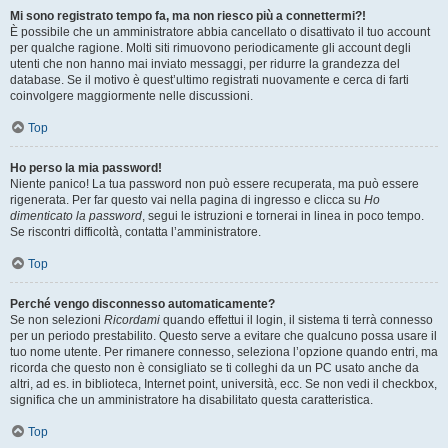
Mi sono registrato tempo fa, ma non riesco più a connettermi?!
È possibile che un amministratore abbia cancellato o disattivato il tuo account
per qualche ragione. Molti siti rimuovono periodicamente gli account degli
utenti che non hanno mai inviato messaggi, per ridurre la grandezza del
database. Se il motivo è quest’ultimo registrati nuovamente e cerca di farti
coinvolgere maggiormente nelle discussioni.
Top
Ho perso la mia password!
Niente panico! La tua password non può essere recuperata, ma può essere
rigenerata. Per far questo vai nella pagina di ingresso e clicca su
Ho
dimenticato la password
, segui le istruzioni e tornerai in linea in poco tempo.
Se riscontri difficoltà, contatta l’amministratore.
Top
Perché vengo disconnesso automaticamente?
Se non selezioni
Ricordami
quando effettui il login, il sistema ti terrà connesso
per un periodo prestabilito. Questo serve a evitare che qualcuno possa usare il
tuo nome utente. Per rimanere connesso, seleziona l’opzione quando entri, ma
ricorda che questo non è consigliato se ti colleghi da un PC usato anche da
altri, ad es. in biblioteca, Internet point, università, ecc. Se non vedi il checkbox,
significa che un amministratore ha disabilitato questa caratteristica.
Top