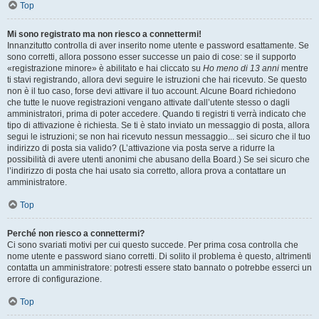
Top
Mi sono registrato ma non riesco a connettermi!
Innanzitutto controlla di aver inserito nome utente e password esattamente. Se
sono corretti, allora possono esser successe un paio di cose: se il supporto
«registrazione minore» è abilitato e hai cliccato su
Ho meno di 13 anni
mentre
ti stavi registrando, allora devi seguire le istruzioni che hai ricevuto. Se questo
non è il tuo caso, forse devi attivare il tuo account. Alcune Board richiedono
che tutte le nuove registrazioni vengano attivate dall’utente stesso o dagli
amministratori, prima di poter accedere. Quando ti registri ti verrà indicato che
tipo di attivazione è richiesta. Se ti è stato inviato un messaggio di posta, allora
segui le istruzioni; se non hai ricevuto nessun messaggio... sei sicuro che il tuo
indirizzo di posta sia valido? (L’attivazione via posta serve a ridurre la
possibilità di avere utenti anonimi che abusano della Board.) Se sei sicuro che
l’indirizzo di posta che hai usato sia corretto, allora prova a contattare un
amministratore.
Top
Perché non riesco a connettermi?
Ci sono svariati motivi per cui questo succede. Per prima cosa controlla che
nome utente e password siano corretti. Di solito il problema è questo, altrimenti
contatta un amministratore: potresti essere stato bannato o potrebbe esserci un
errore di configurazione.
Top