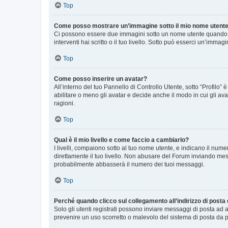
Top
Come posso mostrare un’immagine sotto il mio nome utent
Ci possono essere due immagini sotto un nome utente quando si
interventi hai scritto o il tuo livello. Sotto può esserci un’imm
Top
Come posso inserire un avatar?
All’interno del tuo Pannello di Controllo Utente, sotto “Profilo
abilitare o meno gli avatar e decide anche il modo in cui gli av
ragioni.
Top
Qual è il mio livello e come faccio a cambiarlo?
I livelli, compaiono sotto al tuo nome utente, e indicano il nu
direttamente il tuo livello. Non abusare del Forum inviando me
probabilmente abbasserà il numero dei tuoi messaggi.
Top
Perché quando clicco sul collegamento all’indirizzo di posta
Solo gli utenti registrati possono inviare messaggi di posta ad 
prevenire un uso scorretto o malevolo del sistema di posta da p