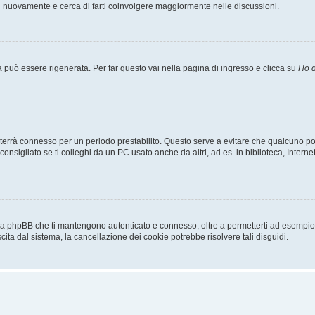
ti nuovamente e cerca di farti coinvolgere maggiormente nelle discussioni.
uò essere rigenerata. Per far questo vai nella pagina di ingresso e clicca su
Ho d
a ti terrà connesso per un periodo prestabilito. Questo serve a evitare che qualcuno
sigliato se ti colleghi da un PC usato anche da altri, ad es. in biblioteca, Internet
 da phpBB che ti mantengono autenticato e connesso, oltre a permetterti ad esempio d
cita dal sistema, la cancellazione dei cookie potrebbe risolvere tali disguidi.