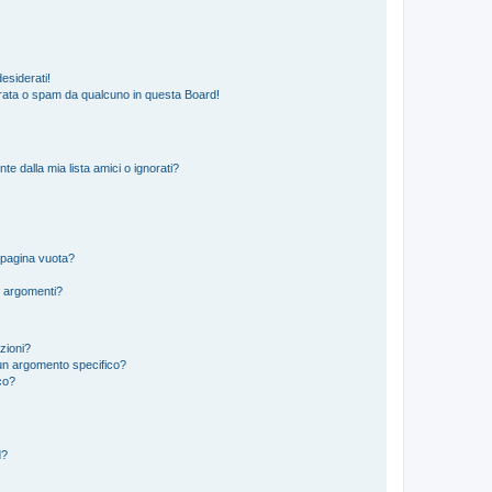
esiderati!
rata o spam da qualcuno in questa Board!
 dalla mia lista amici o ignorati?
 pagina vuota?
i argomenti?
izioni?
un argomento specifico?
co?
d?