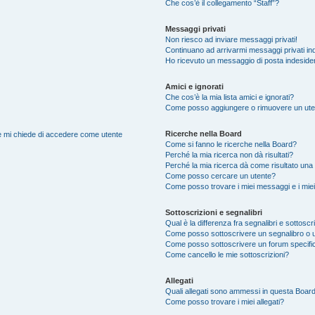
Che cos’è il collegamento “Staff”?
Messaggi privati
Non riesco ad inviare messaggi privati!
Continuano ad arrivarmi messaggi privati ind
Ho ricevuto un messaggio di posta indeside
Amici e ignorati
Che cos’è la mia lista amici e ignorati?
Come posso aggiungere o rimuovere un utente
Ricerche nella Board
nte mi chiede di accedere come utente
Come si fanno le ricerche nella Board?
Perché la mia ricerca non dà risultati?
Perché la mia ricerca dà come risultato una
Come posso cercare un utente?
Come posso trovare i miei messaggi e i mie
Sottoscrizioni e segnalibri
Qual è la differenza fra segnalibri e sottoscr
Come posso sottoscrivere un segnalibro o 
Come posso sottoscrivere un forum specifi
Come cancello le mie sottoscrizioni?
Allegati
Quali allegati sono ammessi in questa Boar
Come posso trovare i miei allegati?