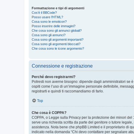
Formattazione e tipi di argomenti
Cos’è il BBCode?
Posso usare l’HTML?
Cosa sono le emoticon?
Posso inserire delle immagini?
Che cosa sono gli annunci globali?
Cosa sono gli annunci?
Cosa sono gli argomenti importanti?
Cosa sono gli argomenti bloccati?
Che cosa sono le icone argomento?
Connessione e registrazione
Perché devo registrarmi?
Potresti non averne bisogno: dipende dagli amministratori se è 
ospiti come l’uso di un’immagine personale definibile, messaggis
registrarti e quindi ti raccomandiamo di farlo.
Top
Che cosa è COPPA?
COPPA, o Legge sulla Privacy per la protezione dei minori del 19
serve una richiesta scritta da parte del genitore o tutore legale
assistenza. Nota bene che phpBB Limited e il proprietario di qu
indicato nella domanda “Chi devo contattare per segnalare abus