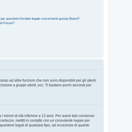
 per questioni d’ordine legale concernenti questa Board?
del Forum?
sso ad altre funzioni che non sono disponibili per gli utenti
crizione a gruppi utenti, ecc. Ti bastano pochi secondi per
i minori di età inferiore a 13 anni. Per avere tale consenso
ncertezze, mettiti in contatto con un consulente legale per
uestioni legali di qualsiasi tipo, ad eccezione di quanto