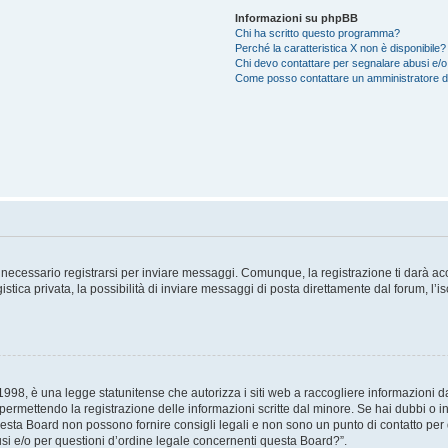
Informazioni su phpBB
Chi ha scritto questo programma?
Perché la caratteristica X non è disponibile?
Chi devo contattare per segnalare abusi e/o
Come posso contattare un amministratore 
necessario registrarsi per inviare messaggi. Comunque, la registrazione ti darà acce
tica privata, la possibilità di inviare messaggi di posta direttamente dal forum, l’is
98, è una legge statunitense che autorizza i siti web a raccogliere informazioni da 
, permettendo la registrazione delle informazioni scritte dal minore. Se hai dubbi o i
esta Board non possono fornire consigli legali e non sono un punto di contatto per q
i e/o per questioni d’ordine legale concernenti questa Board?”.