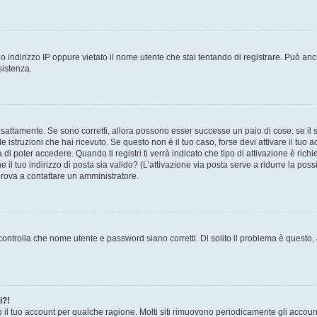
 indirizzo IP oppure vietato il nome utente che stai tentando di registrare. Può anch
sistenza.
sattamente. Se sono corretti, allora possono esser successe un paio di cose: se il 
le istruzioni che hai ricevuto. Se questo non è il tuo caso, forse devi attivare il tu
di poter accedere. Quando ti registri ti verrà indicato che tipo di attivazione è richi
e il tuo indirizzo di posta sia valido? (L’attivazione via posta serve a ridurre la po
 prova a contattare un amministratore.
ontrolla che nome utente e password siano corretti. Di solito il problema è questo, a
i?!
o il tuo account per qualche ragione. Molti siti rimuovono periodicamente gli accoun