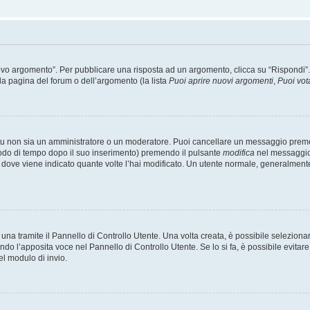
 argomento”. Per pubblicare una risposta ad un argomento, clicca su “Rispondi”. Po
la pagina del forum o dell’argomento (la lista
Puoi aprire nuovi argomenti
,
Puoi vot
 tu non sia un amministratore o un moderatore. Puoi cancellare un messaggio prem
iodo di tempo dopo il suo inserimento) premendo il pulsante
modifica
nel messaggio 
nto dove viene indicato quante volte l’hai modificato. Un utente normale, general
a tramite il Pannello di Controllo Utente. Una volta creata, è possibile seleziona
ndo l’apposita voce nel Pannello di Controllo Utente. Se lo si fa, è possibile evita
el modulo di invio.