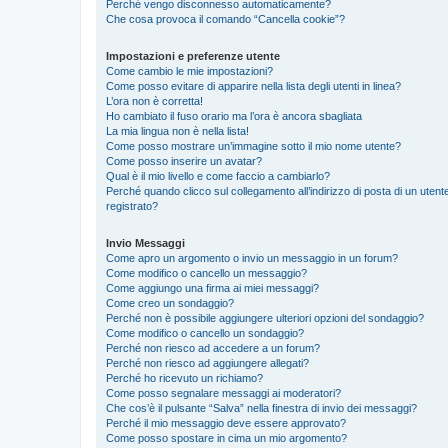
Perché vengo disconnesso automaticamente?
Che cosa provoca il comando “Cancella cookie”?
Impostazioni e preferenze utente
Come cambio le mie impostazioni?
Come posso evitare di apparire nella lista degli utenti in linea?
L’ora non è corretta!
Ho cambiato il fuso orario ma l’ora è ancora sbagliata
La mia lingua non è nella lista!
Come posso mostrare un’immagine sotto il mio nome utente?
Come posso inserire un avatar?
Qual è il mio livello e come faccio a cambiarlo?
Perché quando clicco sul collegamento all’indirizzo di posta di un ute
registrato?
Invio Messaggi
Come apro un argomento o invio un messaggio in un forum?
Come modifico o cancello un messaggio?
Come aggiungo una firma ai miei messaggi?
Come creo un sondaggio?
Perché non è possibile aggiungere ulteriori opzioni del sondaggio?
Come modifico o cancello un sondaggio?
Perché non riesco ad accedere a un forum?
Perché non riesco ad aggiungere allegati?
Perché ho ricevuto un richiamo?
Come posso segnalare messaggi ai moderatori?
Che cos’è il pulsante “Salva” nella finestra di invio dei messaggi?
Perché il mio messaggio deve essere approvato?
Come posso spostare in cima un mio argomento?