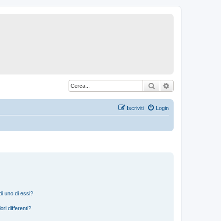
Cerca
Ricerca avanzat
Iscriviti
Login
i uno di essi?
ri differenti?