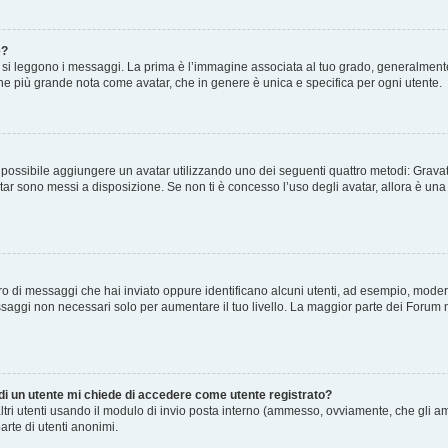
e?
 leggono i messaggi. La prima è l’immagine associata al tuo grado, generalmente ha
agine più grande nota come avatar, che in genere è unica e specifica per ogni utente.
” è possibile aggiungere un avatar utilizzando uno dei seguenti quattro metodi: Gra
atar sono messi a disposizione. Se non ti è concesso l’uso degli avatar, allora è un
mero di messaggi che hai inviato oppure identificano alcuni utenti, ad esempio, mode
ssaggi non necessari solo per aumentare il tuo livello. La maggior parte dei Forum
 di un utente mi chiede di accedere come utente registrato?
altri utenti usando il modulo di invio posta interno (ammesso, ovviamente, che gli a
arte di utenti anonimi.