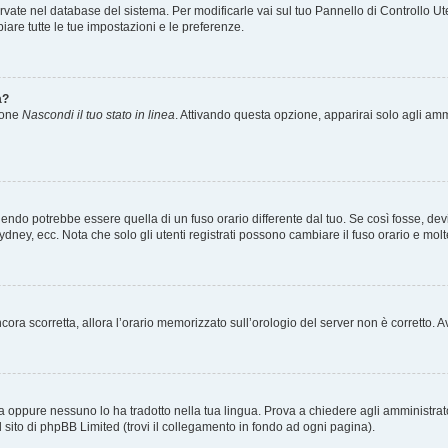
servate nel database del sistema. Per modificarle vai sul tuo Pannello di Controllo
re tutte le tue impostazioni e le preferenze.
a?
zione
Nascondi il tuo stato in linea
. Attivando questa opzione, apparirai solo agli ammi
ndo potrebbe essere quella di un fuso orario differente dal tuo. Se così fosse, devi 
ydney, ecc. Nota che solo gli utenti registrati possono cambiare il fuso orario e mol
 ancora scorretta, allora l’orario memorizzato sull’orologio del server non è corretto
a oppure nessuno lo ha tradotto nella tua lingua. Prova a chiedere agli amministrator
l sito di phpBB Limited (trovi il collegamento in fondo ad ogni pagina).