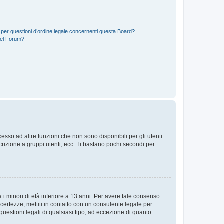
 per questioni d’ordine legale concernenti questa Board?
del Forum?
sso ad altre funzioni che non sono disponibili per gli utenti
crizione a gruppi utenti, ecc. Ti bastano pochi secondi per
i minori di età inferiore a 13 anni. Per avere tale consenso
ncertezze, mettiti in contatto con un consulente legale per
uestioni legali di qualsiasi tipo, ad eccezione di quanto