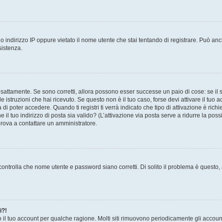
 indirizzo IP oppure vietato il nome utente che stai tentando di registrare. Può anch
sistenza.
sattamente. Se sono corretti, allora possono esser successe un paio di cose: se il 
le istruzioni che hai ricevuto. Se questo non è il tuo caso, forse devi attivare il tu
di poter accedere. Quando ti registri ti verrà indicato che tipo di attivazione è richi
e il tuo indirizzo di posta sia valido? (L’attivazione via posta serve a ridurre la po
 prova a contattare un amministratore.
ontrolla che nome utente e password siano corretti. Di solito il problema è questo, a
i?!
o il tuo account per qualche ragione. Molti siti rimuovono periodicamente gli accoun