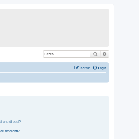
Cerca
Ricerca avanzat
Iscriviti
Login
i uno di essi?
ri differenti?