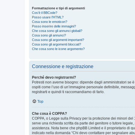
Formattazione e tipi di argomenti
Cos’è il BBCode?
Posso usare l’HTML?
Cosa sono le emoticon?
Posso inserire delle immagini?
Che cosa sono gli annunci globali?
Cosa sono gli annunci?
Cosa sono gli argomenti importanti?
Cosa sono gli argomenti bloccati?
Che cosa sono le icone argomento?
Connessione e registrazione
Perché devo registrarmi?
Potresti non averne bisogno: dipende dagli amministratori se è 
ospiti come l’uso di un’immagine personale definibile, messaggis
registrarti e quindi ti raccomandiamo di farlo.
Top
Che cosa è COPPA?
COPPA, o Legge sulla Privacy per la protezione dei minori del 19
serve una richiesta scritta da parte del genitore o tutore legale
assistenza. Nota bene che phpBB Limited e il proprietario di qu
indicato nella domanda “Chi devo contattare per segnalare abus