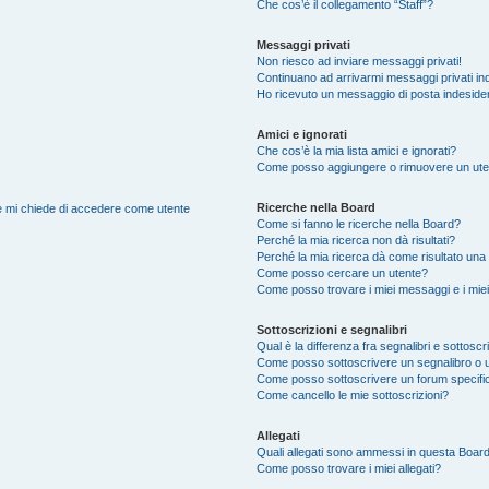
Che cos’è il collegamento “Staff”?
Messaggi privati
Non riesco ad inviare messaggi privati!
Continuano ad arrivarmi messaggi privati ind
Ho ricevuto un messaggio di posta indeside
Amici e ignorati
Che cos’è la mia lista amici e ignorati?
Come posso aggiungere o rimuovere un utente
Ricerche nella Board
nte mi chiede di accedere come utente
Come si fanno le ricerche nella Board?
Perché la mia ricerca non dà risultati?
Perché la mia ricerca dà come risultato una
Come posso cercare un utente?
Come posso trovare i miei messaggi e i mie
Sottoscrizioni e segnalibri
Qual è la differenza fra segnalibri e sottoscr
Come posso sottoscrivere un segnalibro o 
Come posso sottoscrivere un forum specifi
Come cancello le mie sottoscrizioni?
Allegati
Quali allegati sono ammessi in questa Boar
Come posso trovare i miei allegati?