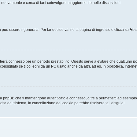
ti nuovamente e cerca di farti coinvolgere maggiormente nelle discussioni.
uò essere rigenerata. Per far questo vai nella pagina di ingresso e clicca su
Ho d
a ti terrà connesso per un periodo prestabilito. Questo serve a evitare che qualcuno
sigliato se ti colleghi da un PC usato anche da altri, ad es. in biblioteca, Internet
 da phpBB che ti mantengono autenticato e connesso, oltre a permetterti ad esempio d
cita dal sistema, la cancellazione dei cookie potrebbe risolvere tali disguidi.