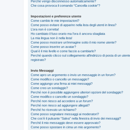
Perché vengo disconnesso automaticamente?
Che cosa provoca il comando “Cancella cookie”?
Impostazioni e preferenze utente
Come cambio le mie impostazioni?
Come posso evitare di apparire nella lista degli utenti in linea?
L’ora non è corretta!
Ho cambiato il fuso orario ma l’ora è ancora sbagliata
La mia lingua non è nella lista!
Come posso mostrare un’immagine sotto il mio nome utente?
Come posso inserire un avatar?
Qual è il mio livello e come faccio a cambiarlo?
Perché quando clicco sul collegamento all’indirizzo di posta di un ute
registrato?
Invio Messaggi
Come apro un argomento o invio un messaggio in un forum?
Come modifico o cancello un messaggio?
Come aggiungo una firma ai miei messaggi?
Come creo un sondaggio?
Perché non è possibile aggiungere ulteriori opzioni del sondaggio?
Come modifico o cancello un sondaggio?
Perché non riesco ad accedere a un forum?
Perché non riesco ad aggiungere allegati?
Perché ho ricevuto un richiamo?
Come posso segnalare messaggi ai moderatori?
Che cos’è il pulsante “Salva” nella finestra di invio dei messaggi?
Perché il mio messaggio deve essere approvato?
Come posso spostare in cima un mio argomento?