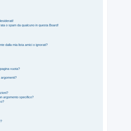
esiderati!
rata o spam da qualcuno in questa Board!
 dalla mia lista amici o ignorati?
 pagina vuota?
i argomenti?
izioni?
un argomento specifico?
co?
d?