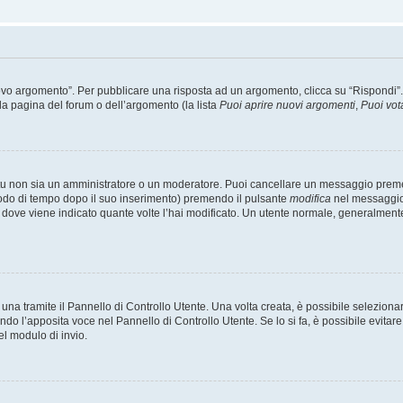
 argomento”. Per pubblicare una risposta ad un argomento, clicca su “Rispondi”. Po
la pagina del forum o dell’argomento (la lista
Puoi aprire nuovi argomenti
,
Puoi vot
 tu non sia un amministratore o un moderatore. Puoi cancellare un messaggio prem
iodo di tempo dopo il suo inserimento) premendo il pulsante
modifica
nel messaggio 
nto dove viene indicato quante volte l’hai modificato. Un utente normale, general
a tramite il Pannello di Controllo Utente. Una volta creata, è possibile seleziona
ndo l’apposita voce nel Pannello di Controllo Utente. Se lo si fa, è possibile evita
el modulo di invio.