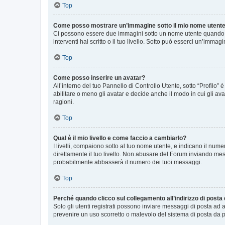
Top
Come posso mostrare un’immagine sotto il mio nome utent
Ci possono essere due immagini sotto un nome utente quando si
interventi hai scritto o il tuo livello. Sotto può esserci un’imm
Top
Come posso inserire un avatar?
All’interno del tuo Pannello di Controllo Utente, sotto “Profilo
abilitare o meno gli avatar e decide anche il modo in cui gli av
ragioni.
Top
Qual è il mio livello e come faccio a cambiarlo?
I livelli, compaiono sotto al tuo nome utente, e indicano il nu
direttamente il tuo livello. Non abusare del Forum inviando me
probabilmente abbasserà il numero dei tuoi messaggi.
Top
Perché quando clicco sul collegamento all’indirizzo di posta
Solo gli utenti registrati possono inviare messaggi di posta ad 
prevenire un uso scorretto o malevolo del sistema di posta da p