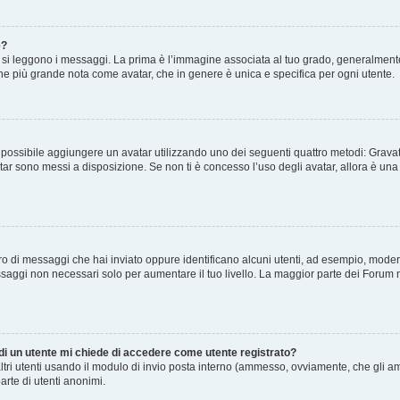
e?
 leggono i messaggi. La prima è l’immagine associata al tuo grado, generalmente ha
agine più grande nota come avatar, che in genere è unica e specifica per ogni utente.
” è possibile aggiungere un avatar utilizzando uno dei seguenti quattro metodi: Gra
atar sono messi a disposizione. Se non ti è concesso l’uso degli avatar, allora è un
mero di messaggi che hai inviato oppure identificano alcuni utenti, ad esempio, mode
ssaggi non necessari solo per aumentare il tuo livello. La maggior parte dei Forum
 di un utente mi chiede di accedere come utente registrato?
altri utenti usando il modulo di invio posta interno (ammesso, ovviamente, che gli a
arte di utenti anonimi.