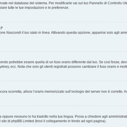
servate nel database del sistema. Per modificarle vai sul tuo Pannello di Controllo
re tutte le tue impostazioni e le preferenze.
a?
zione
Nascondi il tuo stato in linea
. Attivando questa opzione, apparirai solo agli ammi
ndo potrebbe essere quella di un fuso orario differente dal tuo. Se così fosse, devi 
ydney, ecc. Nota che solo gli utenti registrati possono cambiare il fuso orario e mol
 ancora scorretta, allora l’orario memorizzato sull’orologio del server non è corretto
a oppure nessuno lo ha tradotto nella tua lingua. Prova a chiedere agli amministrator
l sito di phpBB Limited (trovi il collegamento in fondo ad ogni pagina).