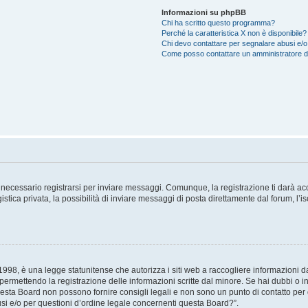
Informazioni su phpBB
Chi ha scritto questo programma?
Perché la caratteristica X non è disponibile?
Chi devo contattare per segnalare abusi e/o
Come posso contattare un amministratore 
necessario registrarsi per inviare messaggi. Comunque, la registrazione ti darà acce
tica privata, la possibilità di inviare messaggi di posta direttamente dal forum, l’is
98, è una legge statunitense che autorizza i siti web a raccogliere informazioni da 
, permettendo la registrazione delle informazioni scritte dal minore. Se hai dubbi o i
esta Board non possono fornire consigli legali e non sono un punto di contatto per q
i e/o per questioni d’ordine legale concernenti questa Board?”.