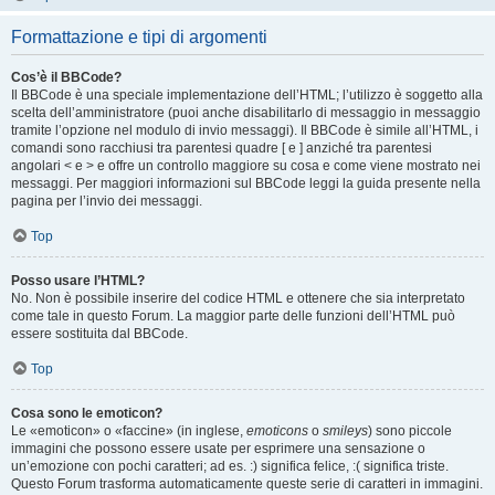
Formattazione e tipi di argomenti
Cos’è il BBCode?
Il BBCode è una speciale implementazione dell’HTML; l’utilizzo è soggetto alla
scelta dell’amministratore (puoi anche disabilitarlo di messaggio in messaggio
tramite l’opzione nel modulo di invio messaggi). Il BBCode è simile all’HTML, i
comandi sono racchiusi tra parentesi quadre [ e ] anziché tra parentesi
angolari < e > e offre un controllo maggiore su cosa e come viene mostrato nei
messaggi. Per maggiori informazioni sul BBCode leggi la guida presente nella
pagina per l’invio dei messaggi.
Top
Posso usare l’HTML?
No. Non è possibile inserire del codice HTML e ottenere che sia interpretato
come tale in questo Forum. La maggior parte delle funzioni dell’HTML può
essere sostituita dal BBCode.
Top
Cosa sono le emoticon?
Le «emoticon» o «faccine» (in inglese,
emoticons
o
smileys
) sono piccole
immagini che possono essere usate per esprimere una sensazione o
un’emozione con pochi caratteri; ad es. :) significa felice, :( significa triste.
Questo Forum trasforma automaticamente queste serie di caratteri in immagini.