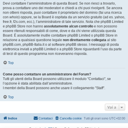
Devi contattare l’amministratore di questa Board. Se non riesci a trovarlo,
prova a contattare uno dei moderatori e chiedi a chi puoi rivolgerti. Se ancora
non ottieni risposta, puoi contattare il proprietario del dominio (fai una ricerca
con
whois
) oppure, se la Board è ospitata da un servizio gratuito (ad es. yahoo,
free.fr, f2s.com, ecc.), l’amministratore di tale servizio. Nota che phpBB Limited
e phpBB Store non hanno
assolutamente alcun controllo
e non possono
essere ritenuti responsabili di come, dove e da chi viene utilizzata questa
Board. È assolutamente inutile contattare phpBB Limited o phpBB Store in
relazione a qualsiasi questione legale
non direttamente collegata
al sito
phpBB.com, phpBB-Italia.it o al software phpBB stesso. I messaggi di posta
elettronica inviati a phpBB Limited o a phpBB Store riguardanti l’uso da parte
di terzi di questo programma non riceveranno risposta.
Top
Come posso contattare un amministratore del Forum?
Tutti gli utenti della Board possono utilizzare il modulo "Contattaci", se
l’opzione è stata abilitata dall’amministratore.
I membri della Board possono anche usare il collegamento "Staff".
Top
Vai a
Indice
Contattaci
Cancella cookie
Tutti gli orari sono
UTC+02:00