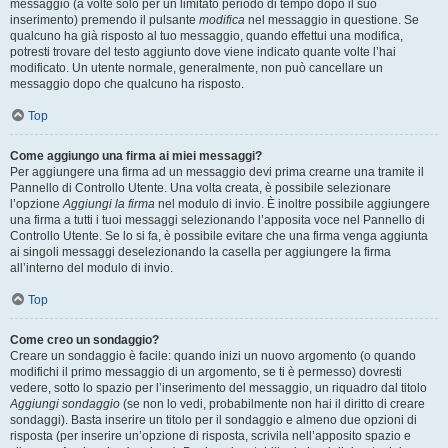
messaggio (a volte solo per un limitato periodo di tempo dopo il suo
inserimento) premendo il pulsante
modifica
nel messaggio in questione. Se
qualcuno ha già risposto al tuo messaggio, quando effettui una modifica,
potresti trovare del testo aggiunto dove viene indicato quante volte l’hai
modificato. Un utente normale, generalmente, non può cancellare un
messaggio dopo che qualcuno ha risposto.
Top
Come aggiungo una firma ai miei messaggi?
Per aggiungere una firma ad un messaggio devi prima crearne una tramite il
Pannello di Controllo Utente. Una volta creata, è possibile selezionare
l’opzione
Aggiungi la firma
nel modulo di invio. È inoltre possibile aggiungere
una firma a tutti i tuoi messaggi selezionando l’apposita voce nel Pannello di
Controllo Utente. Se lo si fa, è possibile evitare che una firma venga aggiunta
ai singoli messaggi deselezionando la casella per aggiungere la firma
all’interno del modulo di invio.
Top
Come creo un sondaggio?
Creare un sondaggio è facile: quando inizi un nuovo argomento (o quando
modifichi il primo messaggio di un argomento, se ti è permesso) dovresti
vedere, sotto lo spazio per l’inserimento del messaggio, un riquadro dal titolo
Aggiungi sondaggio
(se non lo vedi, probabilmente non hai il diritto di creare
sondaggi). Basta inserire un titolo per il sondaggio e almeno due opzioni di
risposta (per inserire un’opzione di risposta, scrivila nell’apposito spazio e