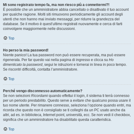
Mi sono registrato tempo fa, ma non riesco più a connettermi?!
È possibile che un amministratore abbia cancellato o disattivato il tuo account
per qualche ragione. Molti siti rimuovono periodicamente gli account degli
utenti che non hanno mai inviato messaggi, per ridurre la grandezza del
database. Se il motivo è quest’ultimo registrati nuovamente e cerca di farti
coinvolgere maggiormente nelle discussioni.
Top
Ho perso la mia password!
Niente panico! La tua password non può essere recuperata, ma può essere
rigenerata. Per far questo vai nella pagina di ingresso e clicca su
Ho
dimenticato la password
, segui le istruzioni e tornerai in linea in poco tempo.
Se riscontri difficoltà, contatta l’amministratore.
Top
Perché vengo disconnesso automaticamente?
Se non selezioni
Ricordami
quando effettui il login, il sistema ti terrà connesso
per un periodo prestabilito. Questo serve a evitare che qualcuno possa usare il
tuo nome utente. Per rimanere connesso, seleziona l’opzione quando entri, ma
ricorda che questo non è consigliato se ti colleghi da un PC usato anche da
altri, ad es. in biblioteca, Internet point, università, ecc. Se non vedi il checkbox,
significa che un amministratore ha disabilitato questa caratteristica.
Top