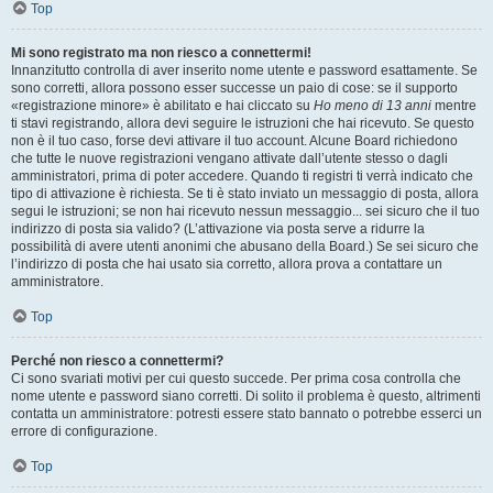
Top
Mi sono registrato ma non riesco a connettermi!
Innanzitutto controlla di aver inserito nome utente e password esattamente. Se
sono corretti, allora possono esser successe un paio di cose: se il supporto
«registrazione minore» è abilitato e hai cliccato su
Ho meno di 13 anni
mentre
ti stavi registrando, allora devi seguire le istruzioni che hai ricevuto. Se questo
non è il tuo caso, forse devi attivare il tuo account. Alcune Board richiedono
che tutte le nuove registrazioni vengano attivate dall’utente stesso o dagli
amministratori, prima di poter accedere. Quando ti registri ti verrà indicato che
tipo di attivazione è richiesta. Se ti è stato inviato un messaggio di posta, allora
segui le istruzioni; se non hai ricevuto nessun messaggio... sei sicuro che il tuo
indirizzo di posta sia valido? (L’attivazione via posta serve a ridurre la
possibilità di avere utenti anonimi che abusano della Board.) Se sei sicuro che
l’indirizzo di posta che hai usato sia corretto, allora prova a contattare un
amministratore.
Top
Perché non riesco a connettermi?
Ci sono svariati motivi per cui questo succede. Per prima cosa controlla che
nome utente e password siano corretti. Di solito il problema è questo, altrimenti
contatta un amministratore: potresti essere stato bannato o potrebbe esserci un
errore di configurazione.
Top