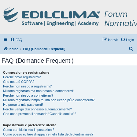
FAQ
Iscriviti
Login
C
Indice
FAQ (Domande Frequenti)
e
FAQ (Domande Frequenti)
r
c
Connessione e registrazione
Perché devo registrarmi?
a
Che cosa è COPPA?
Perché non riesco a registrarmi?
Mi sono registrato ma non riesco a connettermi!
Perché non riesco a connettermi?
Mi sono registrato tempo fa, ma non riesco più a connettermi?!
Ho perso la mia password!
Perché vengo disconnesso automaticamente?
Che cosa provoca il comando “Cancella cookie”?
Impostazioni e preferenze utente
Come cambio le mie impostazioni?
Come posso evitare di apparire nella lista degli utenti in linea?