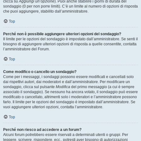
clicca su
Aggiungi un’opzione
). Puoi anche stabilire i giorni di durata del
sondaggio (0 per non porre limiti). C’è un limite al numero di opzioni di risposta
che puoi aggiungere, stabilito dall’amministratore.
Top
Perché non è possibile aggiungere ulteriori opzioni del sondaggio?
Il limite per le opzioni del sondaggio è impostato dall’amministratore. Se senti il
bisogno di aggiungere ulteriori opzioni di risposta a quelle consentite, contatta
l’amministratore del Forum.
Top
Come modifico o cancello un sondaggio?
Come per i messaggi, i sondaggi possono essere modificati e cancellati solo
dai rispettivi autori, dai moderatori e dall’amministratore. Per modificare un
sondaggio, clicca sul pulsante
Modifica
del primo messaggio (a cui è sempre
associato il sondaggio). Se nessuno ha ancora votato, il sondaggio può essere
modificato o cancellato, altrimenti solo i moderatori e l’amministratore possono
farlo. Il limite per le opzioni del sondaggio è impostato dall’amministratore. Se
vuoi aggiungere ulteriori opzioni, contatta l’amministratore.
Top
Perché non riesco ad accedere a un forum?
Alcuni forum potrebbero essere riservati a determinati utenti o gruppi. Per
leggere, scrivere, rispondere, ecc., potresti aver bisogno di autorizzazioni