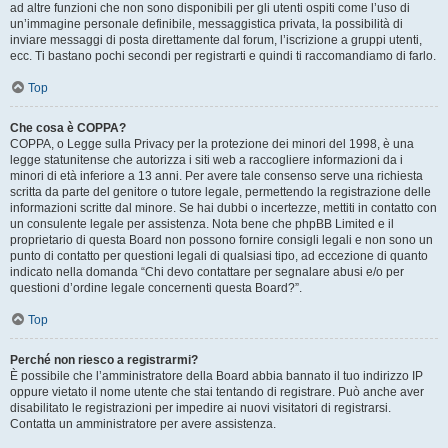
ad altre funzioni che non sono disponibili per gli utenti ospiti come l’uso di
un’immagine personale definibile, messaggistica privata, la possibilità di
inviare messaggi di posta direttamente dal forum, l’iscrizione a gruppi utenti,
ecc. Ti bastano pochi secondi per registrarti e quindi ti raccomandiamo di farlo.
Top
Che cosa è COPPA?
COPPA, o Legge sulla Privacy per la protezione dei minori del 1998, è una
legge statunitense che autorizza i siti web a raccogliere informazioni da i
minori di età inferiore a 13 anni. Per avere tale consenso serve una richiesta
scritta da parte del genitore o tutore legale, permettendo la registrazione delle
informazioni scritte dal minore. Se hai dubbi o incertezze, mettiti in contatto con
un consulente legale per assistenza. Nota bene che phpBB Limited e il
proprietario di questa Board non possono fornire consigli legali e non sono un
punto di contatto per questioni legali di qualsiasi tipo, ad eccezione di quanto
indicato nella domanda “Chi devo contattare per segnalare abusi e/o per
questioni d’ordine legale concernenti questa Board?”.
Top
Perché non riesco a registrarmi?
È possibile che l’amministratore della Board abbia bannato il tuo indirizzo IP
oppure vietato il nome utente che stai tentando di registrare. Può anche aver
disabilitato le registrazioni per impedire ai nuovi visitatori di registrarsi.
Contatta un amministratore per avere assistenza.