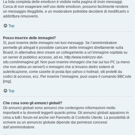
La lista completa delle emoticon è visibile nella pagina di invio messaggi.
Cerca di non esagerare nell’uso delle emoticon, possono facilmente rendere
un messaggio illeggibile, e un moderatore potrebbe decidere di modificarlo o
addirittura rimuoverlo.
Top
Posso inserire delle immagini?
Sì, puoi inserire delle immagini nei tuoi messaggi. Se l’amministratore
permette gli allegati è possibile caricare delle immagini direttamente sulla
Board; in alternativa devi creare un collegamento a un’immagine ospitata su
un server di pubblico accesso, ad es. http://www.indirizzo-del-
sito.com/immagine.gif. Non puoi inserire immagini che hai sul tuo PC (a meno
che non abbia un server!) o immagini che si trovano dietro sistemi di
autenticazione, come caselle di posta tipo yahoo o hotmail, siti protetti da
codici di accesso, ecc. Per inserire l’immagine, puoi usare il comando BBCode
[img].
Top
Che cosa sono gli annunci globali?
Gli annunci globali sono annunci che contengono informazioni molto
importanti e tu dovresti leggerli quanto prima. Gli annunci globali appaiono in
cima a tutti i forum ed anche nel Pannello di Controllo Utente. La possibilità di
scrivere su un annuncio globale dipende dai permessi concessi
dall’amministratore.