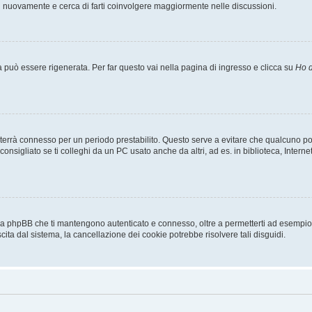
ti nuovamente e cerca di farti coinvolgere maggiormente nelle discussioni.
uò essere rigenerata. Per far questo vai nella pagina di ingresso e clicca su
Ho d
a ti terrà connesso per un periodo prestabilito. Questo serve a evitare che qualcuno
sigliato se ti colleghi da un PC usato anche da altri, ad es. in biblioteca, Internet
 da phpBB che ti mantengono autenticato e connesso, oltre a permetterti ad esempio d
cita dal sistema, la cancellazione dei cookie potrebbe risolvere tali disguidi.