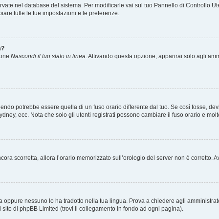
servate nel database del sistema. Per modificarle vai sul tuo Pannello di Controllo
re tutte le tue impostazioni e le preferenze.
a?
zione
Nascondi il tuo stato in linea
. Attivando questa opzione, apparirai solo agli ammi
ndo potrebbe essere quella di un fuso orario differente dal tuo. Se così fosse, devi 
ydney, ecc. Nota che solo gli utenti registrati possono cambiare il fuso orario e mol
 ancora scorretta, allora l’orario memorizzato sull’orologio del server non è corretto
a oppure nessuno lo ha tradotto nella tua lingua. Prova a chiedere agli amministrator
l sito di phpBB Limited (trovi il collegamento in fondo ad ogni pagina).