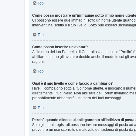
Top
Come posso mostrare un’immagine sotto il mio nome utent
Ci possono essere due immagini sotto un nome utente quando si
interventi hai scritto o il tuo livello. Sotto può esserci un’imm
Top
Come posso inserire un avatar?
All’interno del tuo Pannello di Controllo Utente, sotto “Profilo
abilitare o meno gli avatar e decide anche il modo in cui gli av
ragioni.
Top
Qual è il mio livello e come faccio a cambiarlo?
I livelli, compaiono sotto al tuo nome utente, e indicano il nu
direttamente il tuo livello. Non abusare del Forum inviando me
probabilmente abbasserà il numero dei tuoi messaggi.
Top
Perché quando clicco sul collegamento all’indirizzo di posta
Solo gli utenti registrati possono inviare messaggi di posta ad 
prevenire un uso scorretto o malevolo del sistema di posta da p