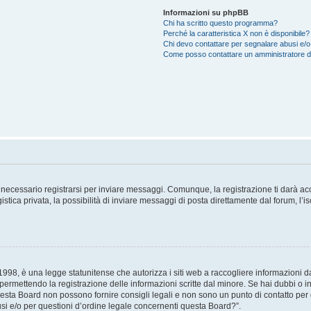
Informazioni su phpBB
Chi ha scritto questo programma?
Perché la caratteristica X non è disponibile?
Chi devo contattare per segnalare abusi e/o
Come posso contattare un amministratore 
necessario registrarsi per inviare messaggi. Comunque, la registrazione ti darà acce
tica privata, la possibilità di inviare messaggi di posta direttamente dal forum, l’is
98, è una legge statunitense che autorizza i siti web a raccogliere informazioni da 
, permettendo la registrazione delle informazioni scritte dal minore. Se hai dubbi o i
esta Board non possono fornire consigli legali e non sono un punto di contatto per q
i e/o per questioni d’ordine legale concernenti questa Board?”.