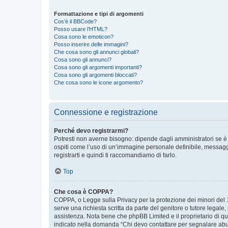
Formattazione e tipi di argomenti
Cos’è il BBCode?
Posso usare l’HTML?
Cosa sono le emoticon?
Posso inserire delle immagini?
Che cosa sono gli annunci globali?
Cosa sono gli annunci?
Cosa sono gli argomenti importanti?
Cosa sono gli argomenti bloccati?
Che cosa sono le icone argomento?
Connessione e registrazione
Perché devo registrarmi?
Potresti non averne bisogno: dipende dagli amministratori se è 
ospiti come l’uso di un’immagine personale definibile, messaggis
registrarti e quindi ti raccomandiamo di farlo.
Top
Che cosa è COPPA?
COPPA, o Legge sulla Privacy per la protezione dei minori del 19
serve una richiesta scritta da parte del genitore o tutore legale
assistenza. Nota bene che phpBB Limited e il proprietario di qu
indicato nella domanda “Chi devo contattare per segnalare abus