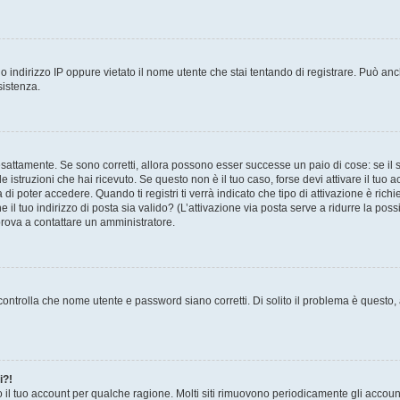
 indirizzo IP oppure vietato il nome utente che stai tentando di registrare. Può anch
sistenza.
sattamente. Se sono corretti, allora possono esser successe un paio di cose: se il 
le istruzioni che hai ricevuto. Se questo non è il tuo caso, forse devi attivare il tu
di poter accedere. Quando ti registri ti verrà indicato che tipo di attivazione è richi
e il tuo indirizzo di posta sia valido? (L’attivazione via posta serve a ridurre la po
 prova a contattare un amministratore.
ontrolla che nome utente e password siano corretti. Di solito il problema è questo, a
i?!
o il tuo account per qualche ragione. Molti siti rimuovono periodicamente gli accoun