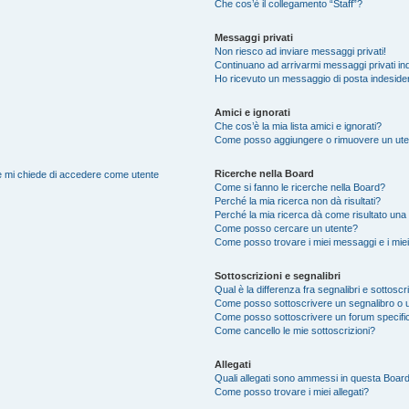
Che cos’è il collegamento “Staff”?
Messaggi privati
Non riesco ad inviare messaggi privati!
Continuano ad arrivarmi messaggi privati ind
Ho ricevuto un messaggio di posta indeside
Amici e ignorati
Che cos’è la mia lista amici e ignorati?
Come posso aggiungere o rimuovere un utente
Ricerche nella Board
nte mi chiede di accedere come utente
Come si fanno le ricerche nella Board?
Perché la mia ricerca non dà risultati?
Perché la mia ricerca dà come risultato una
Come posso cercare un utente?
Come posso trovare i miei messaggi e i mie
Sottoscrizioni e segnalibri
Qual è la differenza fra segnalibri e sottoscr
Come posso sottoscrivere un segnalibro o 
Come posso sottoscrivere un forum specifi
Come cancello le mie sottoscrizioni?
Allegati
Quali allegati sono ammessi in questa Boar
Come posso trovare i miei allegati?