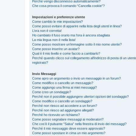
Perché vengo disconnesso automaticamente?
Che cosa provoca il comando “Cancella cookie”?
Impostazioni e preferenze utente
Come cambio le mie impostazioni?
Come posso evitare di apparire nella lista degli utenti in linea?
L’ora non è corretta!
Ho cambiato il fuso orario ma l’ora è ancora sbagliata
La mia lingua non è nella lista!
Come posso mostrare un’immagine sotto il mio nome utente?
Come posso inserire un avatar?
Qual è il mio livello e come faccio a cambiarlo?
Perché quando clicco sul collegamento all’indirizzo di posta di un ute
registrato?
Invio Messaggi
Come apro un argomento o invio un messaggio in un forum?
Come modifico o cancello un messaggio?
Come aggiungo una firma ai miei messaggi?
Come creo un sondaggio?
Perché non è possibile aggiungere ulteriori opzioni del sondaggio?
Come modifico o cancello un sondaggio?
Perché non riesco ad accedere a un forum?
Perché non riesco ad aggiungere allegati?
Perché ho ricevuto un richiamo?
Come posso segnalare messaggi ai moderatori?
Che cos’è il pulsante “Salva” nella finestra di invio dei messaggi?
Perché il mio messaggio deve essere approvato?
Come posso spostare in cima un mio argomento?