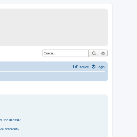
Cerca
Ricerca avanzat
Iscriviti
Login
i uno di essi?
ri differenti?