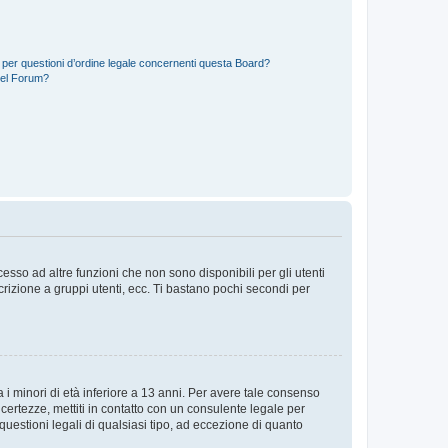
 per questioni d’ordine legale concernenti questa Board?
del Forum?
sso ad altre funzioni che non sono disponibili per gli utenti
crizione a gruppi utenti, ecc. Ti bastano pochi secondi per
i minori di età inferiore a 13 anni. Per avere tale consenso
ncertezze, mettiti in contatto con un consulente legale per
uestioni legali di qualsiasi tipo, ad eccezione di quanto