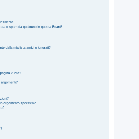
esiderati!
rata o spam da qualcuno in questa Board!
 dalla mia lista amici o ignorati?
 pagina vuota?
i argomenti?
izioni?
un argomento specifico?
co?
d?