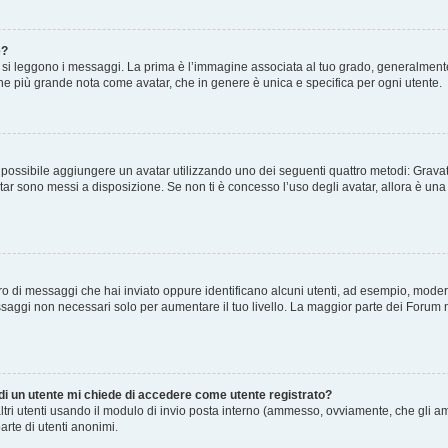
e?
 leggono i messaggi. La prima è l’immagine associata al tuo grado, generalmente ha
agine più grande nota come avatar, che in genere è unica e specifica per ogni utente.
” è possibile aggiungere un avatar utilizzando uno dei seguenti quattro metodi: Gra
atar sono messi a disposizione. Se non ti è concesso l’uso degli avatar, allora è un
mero di messaggi che hai inviato oppure identificano alcuni utenti, ad esempio, mode
ssaggi non necessari solo per aumentare il tuo livello. La maggior parte dei Forum
 di un utente mi chiede di accedere come utente registrato?
altri utenti usando il modulo di invio posta interno (ammesso, ovviamente, che gli a
arte di utenti anonimi.