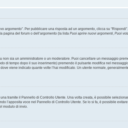
 argomento”. Per pubblicare una risposta ad un argomento, clicca su “Rispondi”. Po
la pagina del forum o dell’argomento (la lista
Puoi aprire nuovi argomenti
,
Puoi vot
 tu non sia un amministratore o un moderatore. Puoi cancellare un messaggio prem
iodo di tempo dopo il suo inserimento) premendo il pulsante
modifica
nel messaggio 
nto dove viene indicato quante volte l’hai modificato. Un utente normale, general
a tramite il Pannello di Controllo Utente. Una volta creata, è possibile seleziona
ndo l’apposita voce nel Pannello di Controllo Utente. Se lo si fa, è possibile evita
el modulo di invio.