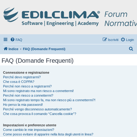
FAQ
Iscriviti
Login
C
Indice
FAQ (Domande Frequenti)
e
FAQ (Domande Frequenti)
r
c
Connessione e registrazione
Perché devo registrarmi?
a
Che cosa è COPPA?
Perché non riesco a registrarmi?
Mi sono registrato ma non riesco a connettermi!
Perché non riesco a connettermi?
Mi sono registrato tempo fa, ma non riesco più a connettermi?!
Ho perso la mia password!
Perché vengo disconnesso automaticamente?
Che cosa provoca il comando “Cancella cookie”?
Impostazioni e preferenze utente
Come cambio le mie impostazioni?
Come posso evitare di apparire nella lista degli utenti in linea?