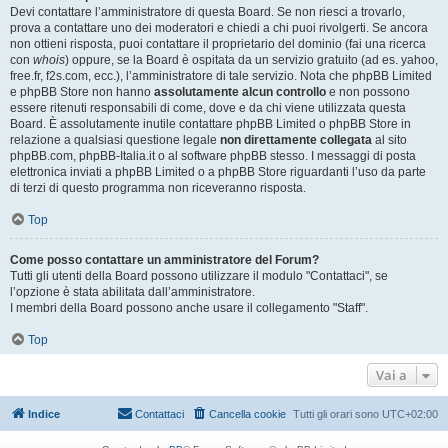
Devi contattare l’amministratore di questa Board. Se non riesci a trovarlo,
prova a contattare uno dei moderatori e chiedi a chi puoi rivolgerti. Se ancora
non ottieni risposta, puoi contattare il proprietario del dominio (fai una ricerca
con
whois
) oppure, se la Board è ospitata da un servizio gratuito (ad es. yahoo,
free.fr, f2s.com, ecc.), l’amministratore di tale servizio. Nota che phpBB Limited
e phpBB Store non hanno
assolutamente alcun controllo
e non possono
essere ritenuti responsabili di come, dove e da chi viene utilizzata questa
Board. È assolutamente inutile contattare phpBB Limited o phpBB Store in
relazione a qualsiasi questione legale
non direttamente collegata
al sito
phpBB.com, phpBB-Italia.it o al software phpBB stesso. I messaggi di posta
elettronica inviati a phpBB Limited o a phpBB Store riguardanti l’uso da parte
di terzi di questo programma non riceveranno risposta.
Top
Come posso contattare un amministratore del Forum?
Tutti gli utenti della Board possono utilizzare il modulo "Contattaci", se
l’opzione è stata abilitata dall’amministratore.
I membri della Board possono anche usare il collegamento "Staff".
Top
Vai a
Indice
Contattaci
Cancella cookie
Tutti gli orari sono
UTC+02:00