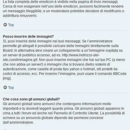
La lista completa delle emoticon è visibile nella pagina di invio messaggi.
Cerca di non esagerare nell’uso delle emoticon, possono facilmente rendere
un messaggio illeggibile, e un moderatore potrebbe decidere di modificarlo o
addirittura rimuoverlo.
Top
Posso inserire delle immagini?
Sì, puoi inserire delle immagini nei tuoi messaggi. Se l’amministratore
permette gli allegati è possibile caricare delle immagini direttamente sulla
Board; in alternativa devi creare un collegamento a un’immagine ospitata su
un server di pubblico accesso, ad es. http://www.indirizzo-del-
sito.com/immagine.gif. Non puoi inserire immagini che hai sul tuo PC (a meno
che non abbia un server!) o immagini che si trovano dietro sistemi di
autenticazione, come caselle di posta tipo yahoo o hotmail, siti protetti da
codici di accesso, ecc. Per inserire l’immagine, puoi usare il comando BBCode
[img].
Top
Che cosa sono gli annunci globali?
Gli annunci globali sono annunci che contengono informazioni molto
importanti e tu dovresti leggerli quanto prima. Gli annunci globali appaiono in
cima a tutti i forum ed anche nel Pannello di Controllo Utente. La possibilità di
scrivere su un annuncio globale dipende dai permessi concessi
dall’amministratore.