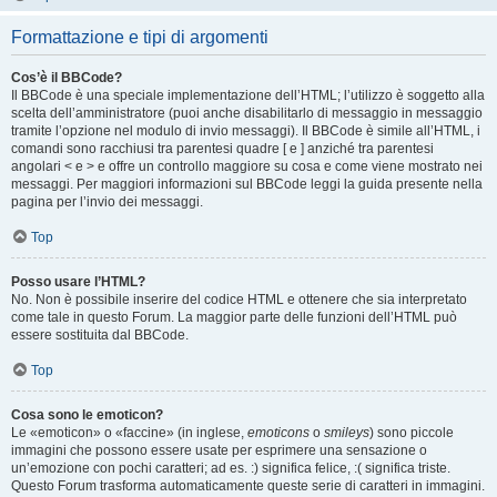
Formattazione e tipi di argomenti
Cos’è il BBCode?
Il BBCode è una speciale implementazione dell’HTML; l’utilizzo è soggetto alla
scelta dell’amministratore (puoi anche disabilitarlo di messaggio in messaggio
tramite l’opzione nel modulo di invio messaggi). Il BBCode è simile all’HTML, i
comandi sono racchiusi tra parentesi quadre [ e ] anziché tra parentesi
angolari < e > e offre un controllo maggiore su cosa e come viene mostrato nei
messaggi. Per maggiori informazioni sul BBCode leggi la guida presente nella
pagina per l’invio dei messaggi.
Top
Posso usare l’HTML?
No. Non è possibile inserire del codice HTML e ottenere che sia interpretato
come tale in questo Forum. La maggior parte delle funzioni dell’HTML può
essere sostituita dal BBCode.
Top
Cosa sono le emoticon?
Le «emoticon» o «faccine» (in inglese,
emoticons
o
smileys
) sono piccole
immagini che possono essere usate per esprimere una sensazione o
un’emozione con pochi caratteri; ad es. :) significa felice, :( significa triste.
Questo Forum trasforma automaticamente queste serie di caratteri in immagini.