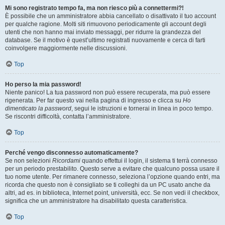
Mi sono registrato tempo fa, ma non riesco più a connettermi?!
È possibile che un amministratore abbia cancellato o disattivato il tuo account
per qualche ragione. Molti siti rimuovono periodicamente gli account degli
utenti che non hanno mai inviato messaggi, per ridurre la grandezza del
database. Se il motivo è quest’ultimo registrati nuovamente e cerca di farti
coinvolgere maggiormente nelle discussioni.
Top
Ho perso la mia password!
Niente panico! La tua password non può essere recuperata, ma può essere
rigenerata. Per far questo vai nella pagina di ingresso e clicca su
Ho
dimenticato la password
, segui le istruzioni e tornerai in linea in poco tempo.
Se riscontri difficoltà, contatta l’amministratore.
Top
Perché vengo disconnesso automaticamente?
Se non selezioni
Ricordami
quando effettui il login, il sistema ti terrà connesso
per un periodo prestabilito. Questo serve a evitare che qualcuno possa usare il
tuo nome utente. Per rimanere connesso, seleziona l’opzione quando entri, ma
ricorda che questo non è consigliato se ti colleghi da un PC usato anche da
altri, ad es. in biblioteca, Internet point, università, ecc. Se non vedi il checkbox,
significa che un amministratore ha disabilitato questa caratteristica.
Top