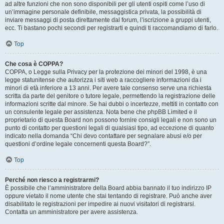
ad altre funzioni che non sono disponibili per gli utenti ospiti come l’uso di
un’immagine personale definibile, messaggistica privata, la possibilità di
inviare messaggi di posta direttamente dal forum, l’iscrizione a gruppi utenti,
ecc. Ti bastano pochi secondi per registrarti e quindi ti raccomandiamo di farlo.
Top
Che cosa è COPPA?
COPPA, o Legge sulla Privacy per la protezione dei minori del 1998, è una
legge statunitense che autorizza i siti web a raccogliere informazioni da i
minori di età inferiore a 13 anni. Per avere tale consenso serve una richiesta
scritta da parte del genitore o tutore legale, permettendo la registrazione delle
informazioni scritte dal minore. Se hai dubbi o incertezze, mettiti in contatto con
un consulente legale per assistenza. Nota bene che phpBB Limited e il
proprietario di questa Board non possono fornire consigli legali e non sono un
punto di contatto per questioni legali di qualsiasi tipo, ad eccezione di quanto
indicato nella domanda “Chi devo contattare per segnalare abusi e/o per
questioni d’ordine legale concernenti questa Board?”.
Top
Perché non riesco a registrarmi?
È possibile che l’amministratore della Board abbia bannato il tuo indirizzo IP
oppure vietato il nome utente che stai tentando di registrare. Può anche aver
disabilitato le registrazioni per impedire ai nuovi visitatori di registrarsi.
Contatta un amministratore per avere assistenza.