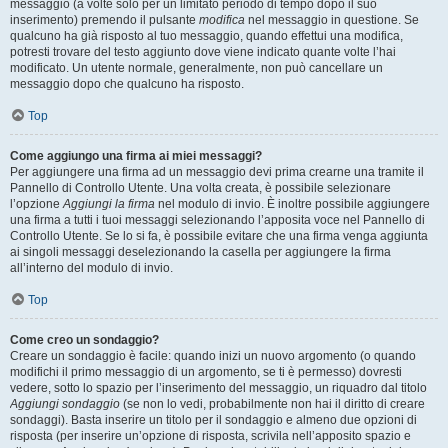
messaggio (a volte solo per un limitato periodo di tempo dopo il suo
inserimento) premendo il pulsante
modifica
nel messaggio in questione. Se
qualcuno ha già risposto al tuo messaggio, quando effettui una modifica,
potresti trovare del testo aggiunto dove viene indicato quante volte l’hai
modificato. Un utente normale, generalmente, non può cancellare un
messaggio dopo che qualcuno ha risposto.
Top
Come aggiungo una firma ai miei messaggi?
Per aggiungere una firma ad un messaggio devi prima crearne una tramite il
Pannello di Controllo Utente. Una volta creata, è possibile selezionare
l’opzione
Aggiungi la firma
nel modulo di invio. È inoltre possibile aggiungere
una firma a tutti i tuoi messaggi selezionando l’apposita voce nel Pannello di
Controllo Utente. Se lo si fa, è possibile evitare che una firma venga aggiunta
ai singoli messaggi deselezionando la casella per aggiungere la firma
all’interno del modulo di invio.
Top
Come creo un sondaggio?
Creare un sondaggio è facile: quando inizi un nuovo argomento (o quando
modifichi il primo messaggio di un argomento, se ti è permesso) dovresti
vedere, sotto lo spazio per l’inserimento del messaggio, un riquadro dal titolo
Aggiungi sondaggio
(se non lo vedi, probabilmente non hai il diritto di creare
sondaggi). Basta inserire un titolo per il sondaggio e almeno due opzioni di
risposta (per inserire un’opzione di risposta, scrivila nell’apposito spazio e