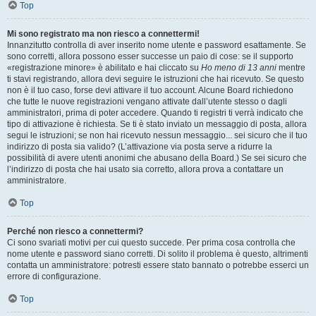
Top
Mi sono registrato ma non riesco a connettermi!
Innanzitutto controlla di aver inserito nome utente e password esattamente. Se
sono corretti, allora possono esser successe un paio di cose: se il supporto
«registrazione minore» è abilitato e hai cliccato su
Ho meno di 13 anni
mentre
ti stavi registrando, allora devi seguire le istruzioni che hai ricevuto. Se questo
non è il tuo caso, forse devi attivare il tuo account. Alcune Board richiedono
che tutte le nuove registrazioni vengano attivate dall’utente stesso o dagli
amministratori, prima di poter accedere. Quando ti registri ti verrà indicato che
tipo di attivazione è richiesta. Se ti è stato inviato un messaggio di posta, allora
segui le istruzioni; se non hai ricevuto nessun messaggio... sei sicuro che il tuo
indirizzo di posta sia valido? (L’attivazione via posta serve a ridurre la
possibilità di avere utenti anonimi che abusano della Board.) Se sei sicuro che
l’indirizzo di posta che hai usato sia corretto, allora prova a contattare un
amministratore.
Top
Perché non riesco a connettermi?
Ci sono svariati motivi per cui questo succede. Per prima cosa controlla che
nome utente e password siano corretti. Di solito il problema è questo, altrimenti
contatta un amministratore: potresti essere stato bannato o potrebbe esserci un
errore di configurazione.
Top