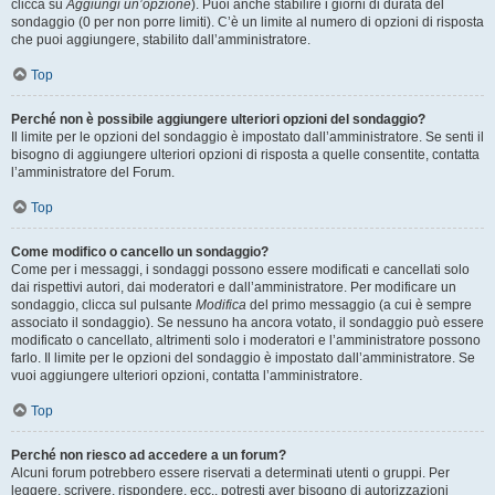
clicca su
Aggiungi un’opzione
). Puoi anche stabilire i giorni di durata del
sondaggio (0 per non porre limiti). C’è un limite al numero di opzioni di risposta
che puoi aggiungere, stabilito dall’amministratore.
Top
Perché non è possibile aggiungere ulteriori opzioni del sondaggio?
Il limite per le opzioni del sondaggio è impostato dall’amministratore. Se senti il
bisogno di aggiungere ulteriori opzioni di risposta a quelle consentite, contatta
l’amministratore del Forum.
Top
Come modifico o cancello un sondaggio?
Come per i messaggi, i sondaggi possono essere modificati e cancellati solo
dai rispettivi autori, dai moderatori e dall’amministratore. Per modificare un
sondaggio, clicca sul pulsante
Modifica
del primo messaggio (a cui è sempre
associato il sondaggio). Se nessuno ha ancora votato, il sondaggio può essere
modificato o cancellato, altrimenti solo i moderatori e l’amministratore possono
farlo. Il limite per le opzioni del sondaggio è impostato dall’amministratore. Se
vuoi aggiungere ulteriori opzioni, contatta l’amministratore.
Top
Perché non riesco ad accedere a un forum?
Alcuni forum potrebbero essere riservati a determinati utenti o gruppi. Per
leggere, scrivere, rispondere, ecc., potresti aver bisogno di autorizzazioni