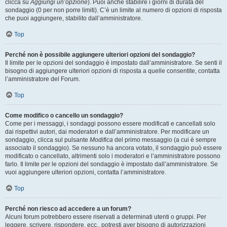
clicca su
Aggiungi un’opzione
). Puoi anche stabilire i giorni di durata del
sondaggio (0 per non porre limiti). C’è un limite al numero di opzioni di risposta
che puoi aggiungere, stabilito dall’amministratore.
Top
Perché non è possibile aggiungere ulteriori opzioni del sondaggio?
Il limite per le opzioni del sondaggio è impostato dall’amministratore. Se senti il
bisogno di aggiungere ulteriori opzioni di risposta a quelle consentite, contatta
l’amministratore del Forum.
Top
Come modifico o cancello un sondaggio?
Come per i messaggi, i sondaggi possono essere modificati e cancellati solo
dai rispettivi autori, dai moderatori e dall’amministratore. Per modificare un
sondaggio, clicca sul pulsante
Modifica
del primo messaggio (a cui è sempre
associato il sondaggio). Se nessuno ha ancora votato, il sondaggio può essere
modificato o cancellato, altrimenti solo i moderatori e l’amministratore possono
farlo. Il limite per le opzioni del sondaggio è impostato dall’amministratore. Se
vuoi aggiungere ulteriori opzioni, contatta l’amministratore.
Top
Perché non riesco ad accedere a un forum?
Alcuni forum potrebbero essere riservati a determinati utenti o gruppi. Per
leggere, scrivere, rispondere, ecc., potresti aver bisogno di autorizzazioni