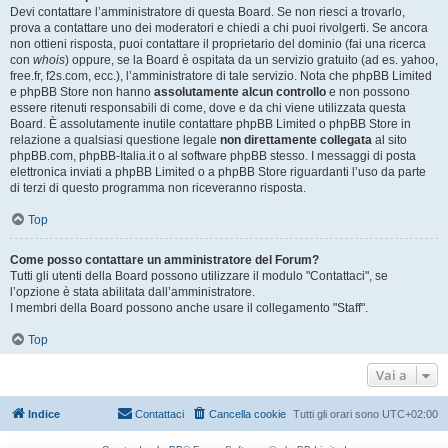
Devi contattare l’amministratore di questa Board. Se non riesci a trovarlo,
prova a contattare uno dei moderatori e chiedi a chi puoi rivolgerti. Se ancora
non ottieni risposta, puoi contattare il proprietario del dominio (fai una ricerca
con
whois
) oppure, se la Board è ospitata da un servizio gratuito (ad es. yahoo,
free.fr, f2s.com, ecc.), l’amministratore di tale servizio. Nota che phpBB Limited
e phpBB Store non hanno
assolutamente alcun controllo
e non possono
essere ritenuti responsabili di come, dove e da chi viene utilizzata questa
Board. È assolutamente inutile contattare phpBB Limited o phpBB Store in
relazione a qualsiasi questione legale
non direttamente collegata
al sito
phpBB.com, phpBB-Italia.it o al software phpBB stesso. I messaggi di posta
elettronica inviati a phpBB Limited o a phpBB Store riguardanti l’uso da parte
di terzi di questo programma non riceveranno risposta.
Top
Come posso contattare un amministratore del Forum?
Tutti gli utenti della Board possono utilizzare il modulo "Contattaci", se
l’opzione è stata abilitata dall’amministratore.
I membri della Board possono anche usare il collegamento "Staff".
Top
Vai a
Indice
Contattaci
Cancella cookie
Tutti gli orari sono
UTC+02:00