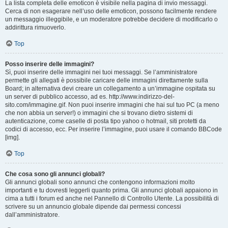
La lista completa delle emoticon è visibile nella pagina di invio messaggi.
Cerca di non esagerare nell’uso delle emoticon, possono facilmente rendere
un messaggio illeggibile, e un moderatore potrebbe decidere di modificarlo o
addirittura rimuoverlo.
Top
Posso inserire delle immagini?
Sì, puoi inserire delle immagini nei tuoi messaggi. Se l’amministratore
permette gli allegati è possibile caricare delle immagini direttamente sulla
Board; in alternativa devi creare un collegamento a un’immagine ospitata su
un server di pubblico accesso, ad es. http://www.indirizzo-del-
sito.com/immagine.gif. Non puoi inserire immagini che hai sul tuo PC (a meno
che non abbia un server!) o immagini che si trovano dietro sistemi di
autenticazione, come caselle di posta tipo yahoo o hotmail, siti protetti da
codici di accesso, ecc. Per inserire l’immagine, puoi usare il comando BBCode
[img].
Top
Che cosa sono gli annunci globali?
Gli annunci globali sono annunci che contengono informazioni molto
importanti e tu dovresti leggerli quanto prima. Gli annunci globali appaiono in
cima a tutti i forum ed anche nel Pannello di Controllo Utente. La possibilità di
scrivere su un annuncio globale dipende dai permessi concessi
dall’amministratore.