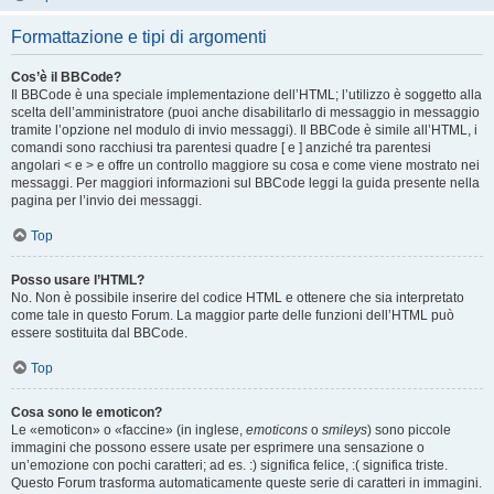
Formattazione e tipi di argomenti
Cos’è il BBCode?
Il BBCode è una speciale implementazione dell’HTML; l’utilizzo è soggetto alla
scelta dell’amministratore (puoi anche disabilitarlo di messaggio in messaggio
tramite l’opzione nel modulo di invio messaggi). Il BBCode è simile all’HTML, i
comandi sono racchiusi tra parentesi quadre [ e ] anziché tra parentesi
angolari < e > e offre un controllo maggiore su cosa e come viene mostrato nei
messaggi. Per maggiori informazioni sul BBCode leggi la guida presente nella
pagina per l’invio dei messaggi.
Top
Posso usare l’HTML?
No. Non è possibile inserire del codice HTML e ottenere che sia interpretato
come tale in questo Forum. La maggior parte delle funzioni dell’HTML può
essere sostituita dal BBCode.
Top
Cosa sono le emoticon?
Le «emoticon» o «faccine» (in inglese,
emoticons
o
smileys
) sono piccole
immagini che possono essere usate per esprimere una sensazione o
un’emozione con pochi caratteri; ad es. :) significa felice, :( significa triste.
Questo Forum trasforma automaticamente queste serie di caratteri in immagini.