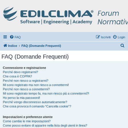
FAQ
Iscriviti
Login
C
Indice
FAQ (Domande Frequenti)
e
FAQ (Domande Frequenti)
r
c
Connessione e registrazione
Perché devo registrarmi?
a
Che cosa è COPPA?
Perché non riesco a registrarmi?
Mi sono registrato ma non riesco a connettermi!
Perché non riesco a connettermi?
Mi sono registrato tempo fa, ma non riesco più a connettermi?!
Ho perso la mia password!
Perché vengo disconnesso automaticamente?
Che cosa provoca il comando “Cancella cookie”?
Impostazioni e preferenze utente
Come cambio le mie impostazioni?
Come posso evitare di apparire nella lista degli utenti in linea?