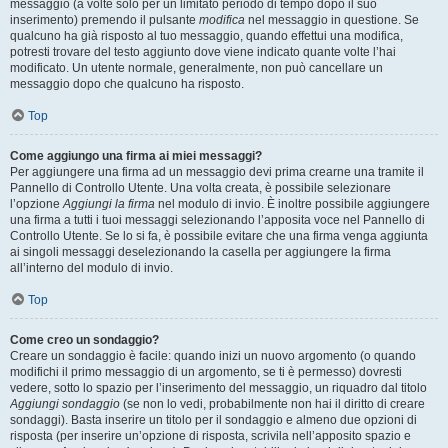
messaggio (a volte solo per un limitato periodo di tempo dopo il suo
inserimento) premendo il pulsante
modifica
nel messaggio in questione. Se
qualcuno ha già risposto al tuo messaggio, quando effettui una modifica,
potresti trovare del testo aggiunto dove viene indicato quante volte l’hai
modificato. Un utente normale, generalmente, non può cancellare un
messaggio dopo che qualcuno ha risposto.
Top
Come aggiungo una firma ai miei messaggi?
Per aggiungere una firma ad un messaggio devi prima crearne una tramite il
Pannello di Controllo Utente. Una volta creata, è possibile selezionare
l’opzione
Aggiungi la firma
nel modulo di invio. È inoltre possibile aggiungere
una firma a tutti i tuoi messaggi selezionando l’apposita voce nel Pannello di
Controllo Utente. Se lo si fa, è possibile evitare che una firma venga aggiunta
ai singoli messaggi deselezionando la casella per aggiungere la firma
all’interno del modulo di invio.
Top
Come creo un sondaggio?
Creare un sondaggio è facile: quando inizi un nuovo argomento (o quando
modifichi il primo messaggio di un argomento, se ti è permesso) dovresti
vedere, sotto lo spazio per l’inserimento del messaggio, un riquadro dal titolo
Aggiungi sondaggio
(se non lo vedi, probabilmente non hai il diritto di creare
sondaggi). Basta inserire un titolo per il sondaggio e almeno due opzioni di
risposta (per inserire un’opzione di risposta, scrivila nell’apposito spazio e