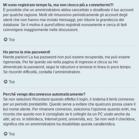
Mi sono registrato tempo fa, ma non riesco più a connettermi?!
È possibile che un amministratore abbia cancellato o disattivato il tuo account
per qualche ragione. Molti siti rimuovono periodicamente gli account degli
utenti che non hanno mai inviato messaggi, per ridurre la grandezza del
database. Se il motivo è quest’ultimo registrati nuovamente e cerca di farti
coinvolgere maggiormente nelle discussioni.
Top
Ho perso la mia password!
Niente panico! La tua password non può essere recuperata, ma può essere
rigenerata. Per far questo vai nella pagina di ingresso e clicca su
Ho
dimenticato la password
, segui le istruzioni e tornerai in linea in poco tempo.
Se riscontri difficoltà, contatta l’amministratore.
Top
Perché vengo disconnesso automaticamente?
Se non selezioni
Ricordami
quando effettui il login, il sistema ti terrà connesso
per un periodo prestabilito. Questo serve a evitare che qualcuno possa usare il
tuo nome utente. Per rimanere connesso, seleziona l’opzione quando entri, ma
ricorda che questo non è consigliato se ti colleghi da un PC usato anche da
altri, ad es. in biblioteca, Internet point, università, ecc. Se non vedi il checkbox,
significa che un amministratore ha disabilitato questa caratteristica.
Top