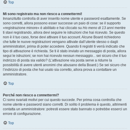
Top
Mi sono registrato ma non riesco a connettermi!
Innanzitutto controlla di aver inserito nome utente e password esattamente. Se
sono corretti, allora possono esser successe un paio di cose: se il supporto
«registrazione minore» è abilitato e hai cliccato su
Ho meno di 13 anni
mentre
ti stavi registrando, allora devi seguire le istruzioni che hai ricevuto. Se questo
non è il tuo caso, forse devi attivare il tuo account. Alcune Board richiedono
che tutte le nuove registrazioni vengano attivate dall’utente stesso o dagli
amministratori, prima di poter accedere. Quando ti registri ti verrà indicato che
tipo di attivazione è richiesta. Se ti è stato inviato un messaggio di posta, allora
segui le istruzioni; se non hai ricevuto nessun messaggio... sei sicuro che il tuo
indirizzo di posta sia valido? (L’attivazione via posta serve a ridurre la
possibilità di avere utenti anonimi che abusano della Board.) Se sei sicuro che
l’indirizzo di posta che hai usato sia corretto, allora prova a contattare un
amministratore.
Top
Perché non riesco a connettermi?
Ci sono svariati motivi per cui questo succede. Per prima cosa controlla che
nome utente e password siano corretti. Di solito il problema è questo, altrimenti
contatta un amministratore: potresti essere stato bannato o potrebbe esserci un
errore di configurazione.
Top