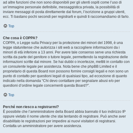
ad altre funzioni che non sono disponibili per gli utenti ospiti come l’uso di
un’immagine personale definibile, messaggistica privata, la possibilità di
inviare messaggi di posta direttamente dal forum, l’iscrizione a gruppi utenti,
ecc. Ti bastano pochi secondi per registrarti e quindi ti raccomandiamo di farlo.
Top
Che cosa è COPPA?
COPPA, o Legge sulla Privacy per la protezione dei minori del 1998, è una
legge statunitense che autorizza i siti web a raccogliere informazioni da i
minori di età inferiore a 13 anni. Per avere tale consenso serve una richiesta
scritta da parte del genitore o tutore legale, permettendo la registrazione delle
informazioni scritte dal minore. Se hai dubbi o incertezze, mettiti in contatto con
un consulente legale per assistenza. Nota bene che phpBB Limited e il
proprietario di questa Board non possono fornire consigli legali e non sono un
punto di contatto per questioni legali di qualsiasi tipo, ad eccezione di quanto
indicato nella domanda “Chi devo contattare per segnalare abusi e/o per
questioni d’ordine legale concernenti questa Board?”.
Top
Perché non riesco a registrarmi?
È possibile che l’amministratore della Board abbia bannato il tuo indirizzo IP
oppure vietato il nome utente che stai tentando di registrare. Può anche aver
disabilitato le registrazioni per impedire ai nuovi visitatori di registrarsi.
Contatta un amministratore per avere assistenza.