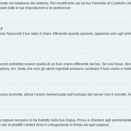
servate nel database del sistema. Per modificarle vai sul tuo Pannello di Controllo
re tutte le tue impostazioni e le preferenze.
a?
zione
Nascondi il tuo stato in linea
. Attivando questa opzione, apparirai solo agli ammi
ndo potrebbe essere quella di un fuso orario differente dal tuo. Se così fosse, devi 
ydney, ecc. Nota che solo gli utenti registrati possono cambiare il fuso orario e mol
 ancora scorretta, allora l’orario memorizzato sull’orologio del server non è corretto
a oppure nessuno lo ha tradotto nella tua lingua. Prova a chiedere agli amministrator
l sito di phpBB Limited (trovi il collegamento in fondo ad ogni pagina).