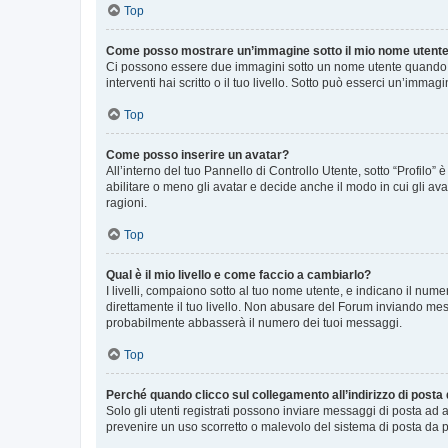
Top
Come posso mostrare un’immagine sotto il mio nome utent
Ci possono essere due immagini sotto un nome utente quando si
interventi hai scritto o il tuo livello. Sotto può esserci un’imm
Top
Come posso inserire un avatar?
All’interno del tuo Pannello di Controllo Utente, sotto “Profilo
abilitare o meno gli avatar e decide anche il modo in cui gli av
ragioni.
Top
Qual è il mio livello e come faccio a cambiarlo?
I livelli, compaiono sotto al tuo nome utente, e indicano il nu
direttamente il tuo livello. Non abusare del Forum inviando me
probabilmente abbasserà il numero dei tuoi messaggi.
Top
Perché quando clicco sul collegamento all’indirizzo di posta
Solo gli utenti registrati possono inviare messaggi di posta ad 
prevenire un uso scorretto o malevolo del sistema di posta da p