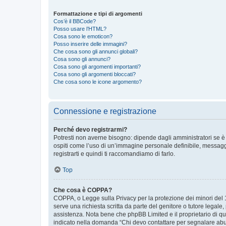
Formattazione e tipi di argomenti
Cos’è il BBCode?
Posso usare l’HTML?
Cosa sono le emoticon?
Posso inserire delle immagini?
Che cosa sono gli annunci globali?
Cosa sono gli annunci?
Cosa sono gli argomenti importanti?
Cosa sono gli argomenti bloccati?
Che cosa sono le icone argomento?
Connessione e registrazione
Perché devo registrarmi?
Potresti non averne bisogno: dipende dagli amministratori se è 
ospiti come l’uso di un’immagine personale definibile, messaggis
registrarti e quindi ti raccomandiamo di farlo.
Top
Che cosa è COPPA?
COPPA, o Legge sulla Privacy per la protezione dei minori del 19
serve una richiesta scritta da parte del genitore o tutore legale
assistenza. Nota bene che phpBB Limited e il proprietario di qu
indicato nella domanda “Chi devo contattare per segnalare abus