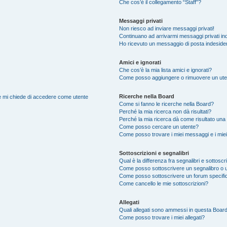
Che cos’è il collegamento “Staff”?
Messaggi privati
Non riesco ad inviare messaggi privati!
Continuano ad arrivarmi messaggi privati ind
Ho ricevuto un messaggio di posta indeside
Amici e ignorati
Che cos’è la mia lista amici e ignorati?
Come posso aggiungere o rimuovere un utente
Ricerche nella Board
nte mi chiede di accedere come utente
Come si fanno le ricerche nella Board?
Perché la mia ricerca non dà risultati?
Perché la mia ricerca dà come risultato una
Come posso cercare un utente?
Come posso trovare i miei messaggi e i mie
Sottoscrizioni e segnalibri
Qual è la differenza fra segnalibri e sottoscr
Come posso sottoscrivere un segnalibro o 
Come posso sottoscrivere un forum specifi
Come cancello le mie sottoscrizioni?
Allegati
Quali allegati sono ammessi in questa Boar
Come posso trovare i miei allegati?