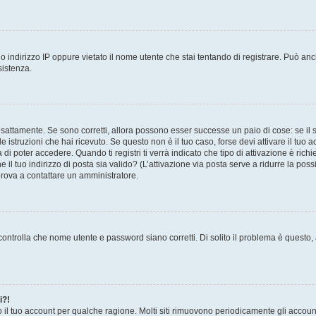
 indirizzo IP oppure vietato il nome utente che stai tentando di registrare. Può anch
sistenza.
sattamente. Se sono corretti, allora possono esser successe un paio di cose: se il 
le istruzioni che hai ricevuto. Se questo non è il tuo caso, forse devi attivare il tu
di poter accedere. Quando ti registri ti verrà indicato che tipo di attivazione è richi
e il tuo indirizzo di posta sia valido? (L’attivazione via posta serve a ridurre la po
 prova a contattare un amministratore.
ontrolla che nome utente e password siano corretti. Di solito il problema è questo, a
i?!
o il tuo account per qualche ragione. Molti siti rimuovono periodicamente gli accoun