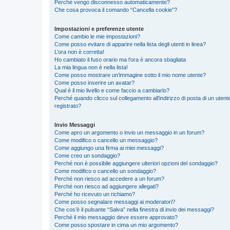
Perché vengo disconnesso automaticamente?
Che cosa provoca il comando “Cancella cookie”?
Impostazioni e preferenze utente
Come cambio le mie impostazioni?
Come posso evitare di apparire nella lista degli utenti in linea?
L’ora non è corretta!
Ho cambiato il fuso orario ma l’ora è ancora sbagliata
La mia lingua non è nella lista!
Come posso mostrare un’immagine sotto il mio nome utente?
Come posso inserire un avatar?
Qual è il mio livello e come faccio a cambiarlo?
Perché quando clicco sul collegamento all’indirizzo di posta di un ute
registrato?
Invio Messaggi
Come apro un argomento o invio un messaggio in un forum?
Come modifico o cancello un messaggio?
Come aggiungo una firma ai miei messaggi?
Come creo un sondaggio?
Perché non è possibile aggiungere ulteriori opzioni del sondaggio?
Come modifico o cancello un sondaggio?
Perché non riesco ad accedere a un forum?
Perché non riesco ad aggiungere allegati?
Perché ho ricevuto un richiamo?
Come posso segnalare messaggi ai moderatori?
Che cos’è il pulsante “Salva” nella finestra di invio dei messaggi?
Perché il mio messaggio deve essere approvato?
Come posso spostare in cima un mio argomento?