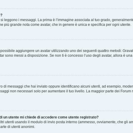
e?
 leggono i messaggi. La prima è l’immagine associata al tuo grado, generalmente ha
agine più grande nota come avatar, che in genere è unica e specifica per ogni utente.
” è possibile aggiungere un avatar utilizzando uno dei seguenti quattro metodi: Gra
atar sono messi a disposizione. Se non ti è concesso l’uso degli avatar, allora è un
mero di messaggi che hai inviato oppure identificano alcuni utenti, ad esempio, mode
ssaggi non necessari solo per aumentare il tuo livello. La maggior parte dei Forum
 di un utente mi chiede di accedere come utente registrato?
altri utenti usando il modulo di invio posta interno (ammesso, ovviamente, che gli a
arte di utenti anonimi.