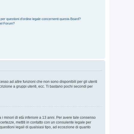
 per questioni d’ordine legale concernenti questa Board?
del Forum?
sso ad altre funzioni che non sono disponibili per gli utenti
crizione a gruppi utenti, ecc. Ti bastano pochi secondi per
i minori di età inferiore a 13 anni. Per avere tale consenso
ncertezze, mettiti in contatto con un consulente legale per
uestioni legali di qualsiasi tipo, ad eccezione di quanto