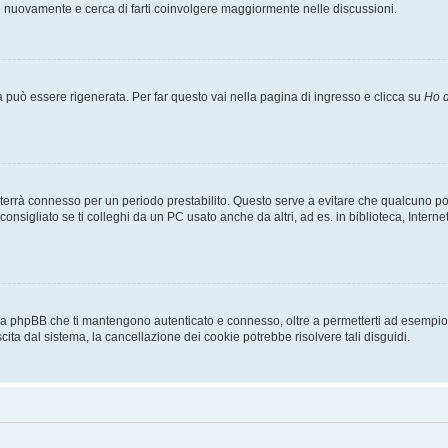
ti nuovamente e cerca di farti coinvolgere maggiormente nelle discussioni.
uò essere rigenerata. Per far questo vai nella pagina di ingresso e clicca su
Ho d
a ti terrà connesso per un periodo prestabilito. Questo serve a evitare che qualcuno
sigliato se ti colleghi da un PC usato anche da altri, ad es. in biblioteca, Internet
 da phpBB che ti mantengono autenticato e connesso, oltre a permetterti ad esempio d
cita dal sistema, la cancellazione dei cookie potrebbe risolvere tali disguidi.