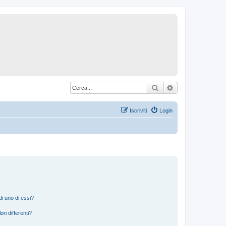
Cerca
Ricerca avanzat
Iscriviti
Login
i uno di essi?
ri differenti?