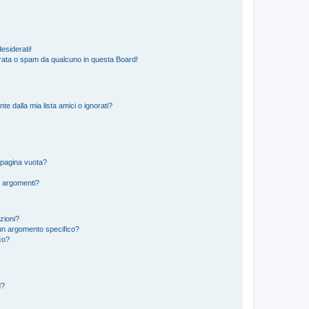
esiderati!
rata o spam da qualcuno in questa Board!
 dalla mia lista amici o ignorati?
 pagina vuota?
i argomenti?
izioni?
un argomento specifico?
co?
d?