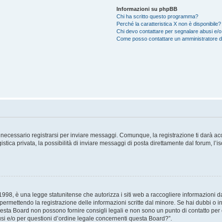
Informazioni su phpBB
Chi ha scritto questo programma?
Perché la caratteristica X non è disponibile?
Chi devo contattare per segnalare abusi e/o
Come posso contattare un amministratore 
necessario registrarsi per inviare messaggi. Comunque, la registrazione ti darà acce
tica privata, la possibilità di inviare messaggi di posta direttamente dal forum, l’is
98, è una legge statunitense che autorizza i siti web a raccogliere informazioni da 
, permettendo la registrazione delle informazioni scritte dal minore. Se hai dubbi o i
esta Board non possono fornire consigli legali e non sono un punto di contatto per q
i e/o per questioni d’ordine legale concernenti questa Board?”.