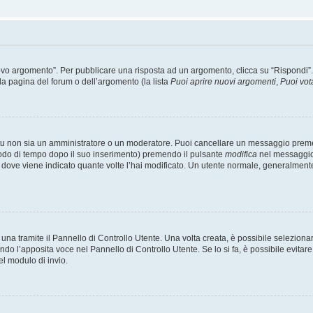
 argomento”. Per pubblicare una risposta ad un argomento, clicca su “Rispondi”. Po
la pagina del forum o dell’argomento (la lista
Puoi aprire nuovi argomenti
,
Puoi vot
 tu non sia un amministratore o un moderatore. Puoi cancellare un messaggio prem
iodo di tempo dopo il suo inserimento) premendo il pulsante
modifica
nel messaggio 
nto dove viene indicato quante volte l’hai modificato. Un utente normale, general
a tramite il Pannello di Controllo Utente. Una volta creata, è possibile seleziona
ndo l’apposita voce nel Pannello di Controllo Utente. Se lo si fa, è possibile evita
el modulo di invio.