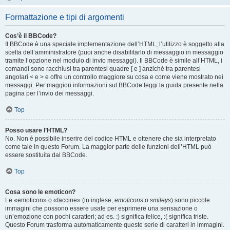
Formattazione e tipi di argomenti
Cos’è il BBCode?
Il BBCode è una speciale implementazione dell’HTML; l’utilizzo è soggetto alla
scelta dell’amministratore (puoi anche disabilitarlo di messaggio in messaggio
tramite l’opzione nel modulo di invio messaggi). Il BBCode è simile all’HTML, i
comandi sono racchiusi tra parentesi quadre [ e ] anziché tra parentesi
angolari < e > e offre un controllo maggiore su cosa e come viene mostrato nei
messaggi. Per maggiori informazioni sul BBCode leggi la guida presente nella
pagina per l’invio dei messaggi.
Top
Posso usare l’HTML?
No. Non è possibile inserire del codice HTML e ottenere che sia interpretato
come tale in questo Forum. La maggior parte delle funzioni dell’HTML può
essere sostituita dal BBCode.
Top
Cosa sono le emoticon?
Le «emoticon» o «faccine» (in inglese,
emoticons
o
smileys
) sono piccole
immagini che possono essere usate per esprimere una sensazione o
un’emozione con pochi caratteri; ad es. :) significa felice, :( significa triste.
Questo Forum trasforma automaticamente queste serie di caratteri in immagini.