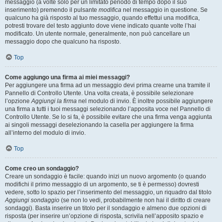
messaggio (a volte solo per un limitato periodo di tempo dopo il suo
inserimento) premendo il pulsante
modifica
nel messaggio in questione. Se
qualcuno ha già risposto al tuo messaggio, quando effettui una modifica,
potresti trovare del testo aggiunto dove viene indicato quante volte l’hai
modificato. Un utente normale, generalmente, non può cancellare un
messaggio dopo che qualcuno ha risposto.
Top
Come aggiungo una firma ai miei messaggi?
Per aggiungere una firma ad un messaggio devi prima crearne una tramite il
Pannello di Controllo Utente. Una volta creata, è possibile selezionare
l’opzione
Aggiungi la firma
nel modulo di invio. È inoltre possibile aggiungere
una firma a tutti i tuoi messaggi selezionando l’apposita voce nel Pannello di
Controllo Utente. Se lo si fa, è possibile evitare che una firma venga aggiunta
ai singoli messaggi deselezionando la casella per aggiungere la firma
all’interno del modulo di invio.
Top
Come creo un sondaggio?
Creare un sondaggio è facile: quando inizi un nuovo argomento (o quando
modifichi il primo messaggio di un argomento, se ti è permesso) dovresti
vedere, sotto lo spazio per l’inserimento del messaggio, un riquadro dal titolo
Aggiungi sondaggio
(se non lo vedi, probabilmente non hai il diritto di creare
sondaggi). Basta inserire un titolo per il sondaggio e almeno due opzioni di
risposta (per inserire un’opzione di risposta, scrivila nell’apposito spazio e