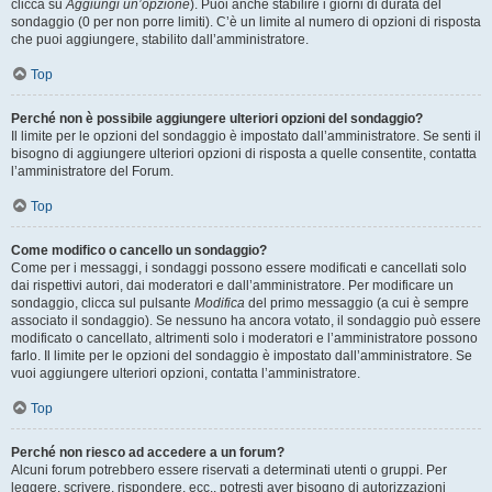
clicca su
Aggiungi un’opzione
). Puoi anche stabilire i giorni di durata del
sondaggio (0 per non porre limiti). C’è un limite al numero di opzioni di risposta
che puoi aggiungere, stabilito dall’amministratore.
Top
Perché non è possibile aggiungere ulteriori opzioni del sondaggio?
Il limite per le opzioni del sondaggio è impostato dall’amministratore. Se senti il
bisogno di aggiungere ulteriori opzioni di risposta a quelle consentite, contatta
l’amministratore del Forum.
Top
Come modifico o cancello un sondaggio?
Come per i messaggi, i sondaggi possono essere modificati e cancellati solo
dai rispettivi autori, dai moderatori e dall’amministratore. Per modificare un
sondaggio, clicca sul pulsante
Modifica
del primo messaggio (a cui è sempre
associato il sondaggio). Se nessuno ha ancora votato, il sondaggio può essere
modificato o cancellato, altrimenti solo i moderatori e l’amministratore possono
farlo. Il limite per le opzioni del sondaggio è impostato dall’amministratore. Se
vuoi aggiungere ulteriori opzioni, contatta l’amministratore.
Top
Perché non riesco ad accedere a un forum?
Alcuni forum potrebbero essere riservati a determinati utenti o gruppi. Per
leggere, scrivere, rispondere, ecc., potresti aver bisogno di autorizzazioni