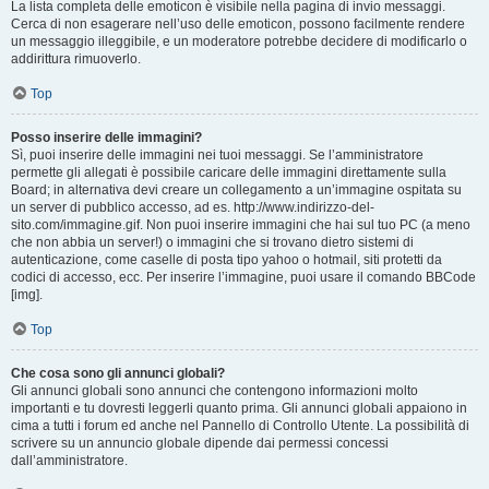
La lista completa delle emoticon è visibile nella pagina di invio messaggi.
Cerca di non esagerare nell’uso delle emoticon, possono facilmente rendere
un messaggio illeggibile, e un moderatore potrebbe decidere di modificarlo o
addirittura rimuoverlo.
Top
Posso inserire delle immagini?
Sì, puoi inserire delle immagini nei tuoi messaggi. Se l’amministratore
permette gli allegati è possibile caricare delle immagini direttamente sulla
Board; in alternativa devi creare un collegamento a un’immagine ospitata su
un server di pubblico accesso, ad es. http://www.indirizzo-del-
sito.com/immagine.gif. Non puoi inserire immagini che hai sul tuo PC (a meno
che non abbia un server!) o immagini che si trovano dietro sistemi di
autenticazione, come caselle di posta tipo yahoo o hotmail, siti protetti da
codici di accesso, ecc. Per inserire l’immagine, puoi usare il comando BBCode
[img].
Top
Che cosa sono gli annunci globali?
Gli annunci globali sono annunci che contengono informazioni molto
importanti e tu dovresti leggerli quanto prima. Gli annunci globali appaiono in
cima a tutti i forum ed anche nel Pannello di Controllo Utente. La possibilità di
scrivere su un annuncio globale dipende dai permessi concessi
dall’amministratore.