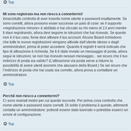
Top
Mi sono registrato ma non riesco a connettermi!
Innanzitutto controlla di aver inserito nome utente e password esattamente. Se
sono corretti, allora possono esser successe un paio di cose: se il supporto
«registrazione minore» è abilitato e hai cliccato su
Ho meno di 13 anni
mentre
ti stavi registrando, allora devi seguire le istruzioni che hai ricevuto. Se questo
non è il tuo caso, forse devi attivare il tuo account. Alcune Board richiedono
che tutte le nuove registrazioni vengano attivate dall’utente stesso o dagli
amministratori, prima di poter accedere. Quando ti registri ti verrà indicato che
tipo di attivazione è richiesta. Se ti è stato inviato un messaggio di posta, allora
segui le istruzioni; se non hai ricevuto nessun messaggio... sei sicuro che il tuo
indirizzo di posta sia valido? (L’attivazione via posta serve a ridurre la
possibilità di avere utenti anonimi che abusano della Board.) Se sei sicuro che
l’indirizzo di posta che hai usato sia corretto, allora prova a contattare un
amministratore.
Top
Perché non riesco a connettermi?
Ci sono svariati motivi per cui questo succede. Per prima cosa controlla che
nome utente e password siano corretti. Di solito il problema è questo, altrimenti
contatta un amministratore: potresti essere stato bannato o potrebbe esserci un
errore di configurazione.
Top