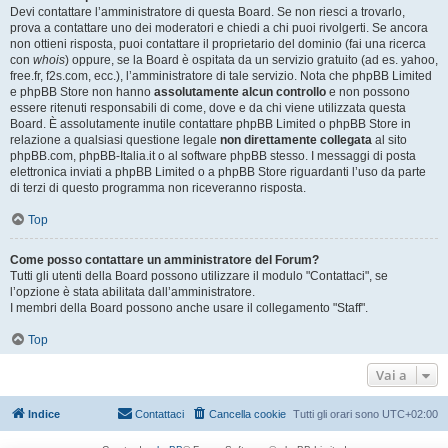
Devi contattare l’amministratore di questa Board. Se non riesci a trovarlo,
prova a contattare uno dei moderatori e chiedi a chi puoi rivolgerti. Se ancora
non ottieni risposta, puoi contattare il proprietario del dominio (fai una ricerca
con
whois
) oppure, se la Board è ospitata da un servizio gratuito (ad es. yahoo,
free.fr, f2s.com, ecc.), l’amministratore di tale servizio. Nota che phpBB Limited
e phpBB Store non hanno
assolutamente alcun controllo
e non possono
essere ritenuti responsabili di come, dove e da chi viene utilizzata questa
Board. È assolutamente inutile contattare phpBB Limited o phpBB Store in
relazione a qualsiasi questione legale
non direttamente collegata
al sito
phpBB.com, phpBB-Italia.it o al software phpBB stesso. I messaggi di posta
elettronica inviati a phpBB Limited o a phpBB Store riguardanti l’uso da parte
di terzi di questo programma non riceveranno risposta.
Top
Come posso contattare un amministratore del Forum?
Tutti gli utenti della Board possono utilizzare il modulo "Contattaci", se
l’opzione è stata abilitata dall’amministratore.
I membri della Board possono anche usare il collegamento "Staff".
Top
Vai a
Indice
Contattaci
Cancella cookie
Tutti gli orari sono
UTC+02:00