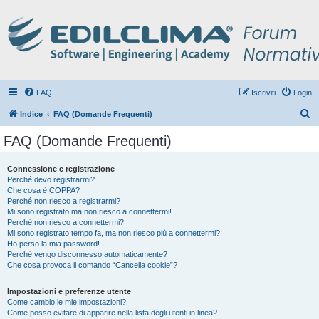
FAQ
Iscriviti
Login
C
Indice
FAQ (Domande Frequenti)
e
FAQ (Domande Frequenti)
r
c
Connessione e registrazione
Perché devo registrarmi?
a
Che cosa è COPPA?
Perché non riesco a registrarmi?
Mi sono registrato ma non riesco a connettermi!
Perché non riesco a connettermi?
Mi sono registrato tempo fa, ma non riesco più a connettermi?!
Ho perso la mia password!
Perché vengo disconnesso automaticamente?
Che cosa provoca il comando “Cancella cookie”?
Impostazioni e preferenze utente
Come cambio le mie impostazioni?
Come posso evitare di apparire nella lista degli utenti in linea?