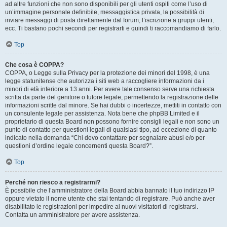
ad altre funzioni che non sono disponibili per gli utenti ospiti come l’uso di
un’immagine personale definibile, messaggistica privata, la possibilità di
inviare messaggi di posta direttamente dal forum, l’iscrizione a gruppi utenti,
ecc. Ti bastano pochi secondi per registrarti e quindi ti raccomandiamo di farlo.
Top
Che cosa è COPPA?
COPPA, o Legge sulla Privacy per la protezione dei minori del 1998, è una
legge statunitense che autorizza i siti web a raccogliere informazioni da i
minori di età inferiore a 13 anni. Per avere tale consenso serve una richiesta
scritta da parte del genitore o tutore legale, permettendo la registrazione delle
informazioni scritte dal minore. Se hai dubbi o incertezze, mettiti in contatto con
un consulente legale per assistenza. Nota bene che phpBB Limited e il
proprietario di questa Board non possono fornire consigli legali e non sono un
punto di contatto per questioni legali di qualsiasi tipo, ad eccezione di quanto
indicato nella domanda “Chi devo contattare per segnalare abusi e/o per
questioni d’ordine legale concernenti questa Board?”.
Top
Perché non riesco a registrarmi?
È possibile che l’amministratore della Board abbia bannato il tuo indirizzo IP
oppure vietato il nome utente che stai tentando di registrare. Può anche aver
disabilitato le registrazioni per impedire ai nuovi visitatori di registrarsi.
Contatta un amministratore per avere assistenza.