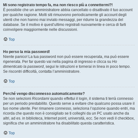
Mi sono registrato tempo fa, ma non riesco più a connettermi?!
È possibile che un amministratore abbia cancellato o disattivato il tuo account
per qualche ragione. Molti siti rimuovono periodicamente gli account degli
utenti che non hanno mai inviato messaggi, per ridurre la grandezza del
database. Se il motivo è quest’ultimo registrati nuovamente e cerca di farti
coinvolgere maggiormente nelle discussioni.
Top
Ho perso la mia password!
Niente panico! La tua password non può essere recuperata, ma può essere
rigenerata. Per far questo vai nella pagina di ingresso e clicca su
Ho
dimenticato la password
, segui le istruzioni e tornerai in linea in poco tempo.
Se riscontri difficoltà, contatta l’amministratore.
Top
Perché vengo disconnesso automaticamente?
Se non selezioni
Ricordami
quando effettui il login, il sistema ti terrà connesso
per un periodo prestabilito. Questo serve a evitare che qualcuno possa usare il
tuo nome utente. Per rimanere connesso, seleziona l’opzione quando entri, ma
ricorda che questo non è consigliato se ti colleghi da un PC usato anche da
altri, ad es. in biblioteca, Internet point, università, ecc. Se non vedi il checkbox,
significa che un amministratore ha disabilitato questa caratteristica.
Top