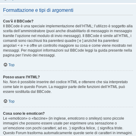
Formattazione e tipi di argomenti
Cos’è il BBCode?
Il BBCode è una speciale implementazione dell’HTML; l’utilizzo è soggetto alla
scelta dell’amministratore (puoi anche disabilitarlo di messaggio in messaggio
tramite l’opzione nel modulo di invio messaggi). Il BBCode è simile all’HTML, i
comandi sono racchiusi tra parentesi quadre [ e ] anziché tra parentesi
angolari < e > e offre un controllo maggiore su cosa e come viene mostrato nei
messaggi. Per maggiori informazioni sul BBCode leggi la guida presente nella
pagina per l’invio dei messaggi.
Top
Posso usare l’HTML?
No. Non è possibile inserire del codice HTML e ottenere che sia interpretato
come tale in questo Forum. La maggior parte delle funzioni dell’HTML può
essere sostituita dal BBCode.
Top
Cosa sono le emoticon?
Le «emoticon» o «faccine» (in inglese,
emoticons
o
smileys
) sono piccole
immagini che possono essere usate per esprimere una sensazione o
un’emozione con pochi caratteri; ad es. :) significa felice, :( significa triste.
Questo Forum trasforma automaticamente queste serie di caratteri in immagini.