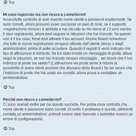
Top
Mi sono registrato ma non riesco a connettermi!
Innanzitutto controlla di aver inserito nome utente e password esattamente. Se
sono corretti, allora possono esser successe un paio di cose: se il supporto
«registrazione minore» è abilitato e hai cliccato su
Ho meno di 13 anni
mentre
ti stavi registrando, allora devi seguire le istruzioni che hai ricevuto. Se questo
non è il tuo caso, forse devi attivare il tuo account. Alcune Board richiedono
che tutte le nuove registrazioni vengano attivate dall’utente stesso o dagli
amministratori, prima di poter accedere. Quando ti registri ti verrà indicato che
tipo di attivazione è richiesta. Se ti è stato inviato un messaggio di posta, allora
segui le istruzioni; se non hai ricevuto nessun messaggio... sei sicuro che il tuo
indirizzo di posta sia valido? (L’attivazione via posta serve a ridurre la
possibilità di avere utenti anonimi che abusano della Board.) Se sei sicuro che
l’indirizzo di posta che hai usato sia corretto, allora prova a contattare un
amministratore.
Top
Perché non riesco a connettermi?
Ci sono svariati motivi per cui questo succede. Per prima cosa controlla che
nome utente e password siano corretti. Di solito il problema è questo, altrimenti
contatta un amministratore: potresti essere stato bannato o potrebbe esserci un
errore di configurazione.
Top