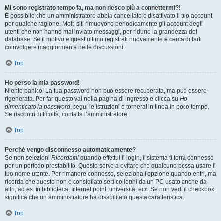
Mi sono registrato tempo fa, ma non riesco più a connettermi?!
È possibile che un amministratore abbia cancellato o disattivato il tuo account
per qualche ragione. Molti siti rimuovono periodicamente gli account degli
utenti che non hanno mai inviato messaggi, per ridurre la grandezza del
database. Se il motivo è quest’ultimo registrati nuovamente e cerca di farti
coinvolgere maggiormente nelle discussioni.
Top
Ho perso la mia password!
Niente panico! La tua password non può essere recuperata, ma può essere
rigenerata. Per far questo vai nella pagina di ingresso e clicca su
Ho
dimenticato la password
, segui le istruzioni e tornerai in linea in poco tempo.
Se riscontri difficoltà, contatta l’amministratore.
Top
Perché vengo disconnesso automaticamente?
Se non selezioni
Ricordami
quando effettui il login, il sistema ti terrà connesso
per un periodo prestabilito. Questo serve a evitare che qualcuno possa usare il
tuo nome utente. Per rimanere connesso, seleziona l’opzione quando entri, ma
ricorda che questo non è consigliato se ti colleghi da un PC usato anche da
altri, ad es. in biblioteca, Internet point, università, ecc. Se non vedi il checkbox,
significa che un amministratore ha disabilitato questa caratteristica.
Top