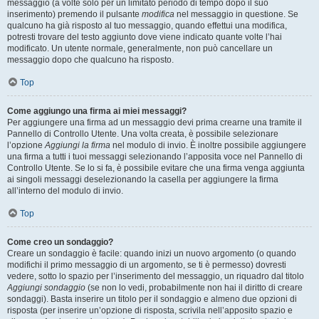
messaggio (a volte solo per un limitato periodo di tempo dopo il suo
inserimento) premendo il pulsante
modifica
nel messaggio in questione. Se
qualcuno ha già risposto al tuo messaggio, quando effettui una modifica,
potresti trovare del testo aggiunto dove viene indicato quante volte l’hai
modificato. Un utente normale, generalmente, non può cancellare un
messaggio dopo che qualcuno ha risposto.
Top
Come aggiungo una firma ai miei messaggi?
Per aggiungere una firma ad un messaggio devi prima crearne una tramite il
Pannello di Controllo Utente. Una volta creata, è possibile selezionare
l’opzione
Aggiungi la firma
nel modulo di invio. È inoltre possibile aggiungere
una firma a tutti i tuoi messaggi selezionando l’apposita voce nel Pannello di
Controllo Utente. Se lo si fa, è possibile evitare che una firma venga aggiunta
ai singoli messaggi deselezionando la casella per aggiungere la firma
all’interno del modulo di invio.
Top
Come creo un sondaggio?
Creare un sondaggio è facile: quando inizi un nuovo argomento (o quando
modifichi il primo messaggio di un argomento, se ti è permesso) dovresti
vedere, sotto lo spazio per l’inserimento del messaggio, un riquadro dal titolo
Aggiungi sondaggio
(se non lo vedi, probabilmente non hai il diritto di creare
sondaggi). Basta inserire un titolo per il sondaggio e almeno due opzioni di
risposta (per inserire un’opzione di risposta, scrivila nell’apposito spazio e