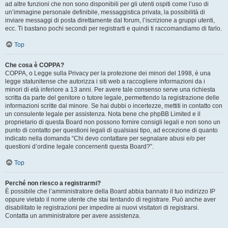
ad altre funzioni che non sono disponibili per gli utenti ospiti come l’uso di
un’immagine personale definibile, messaggistica privata, la possibilità di
inviare messaggi di posta direttamente dal forum, l’iscrizione a gruppi utenti,
ecc. Ti bastano pochi secondi per registrarti e quindi ti raccomandiamo di farlo.
Top
Che cosa è COPPA?
COPPA, o Legge sulla Privacy per la protezione dei minori del 1998, è una
legge statunitense che autorizza i siti web a raccogliere informazioni da i
minori di età inferiore a 13 anni. Per avere tale consenso serve una richiesta
scritta da parte del genitore o tutore legale, permettendo la registrazione delle
informazioni scritte dal minore. Se hai dubbi o incertezze, mettiti in contatto con
un consulente legale per assistenza. Nota bene che phpBB Limited e il
proprietario di questa Board non possono fornire consigli legali e non sono un
punto di contatto per questioni legali di qualsiasi tipo, ad eccezione di quanto
indicato nella domanda “Chi devo contattare per segnalare abusi e/o per
questioni d’ordine legale concernenti questa Board?”.
Top
Perché non riesco a registrarmi?
È possibile che l’amministratore della Board abbia bannato il tuo indirizzo IP
oppure vietato il nome utente che stai tentando di registrare. Può anche aver
disabilitato le registrazioni per impedire ai nuovi visitatori di registrarsi.
Contatta un amministratore per avere assistenza.