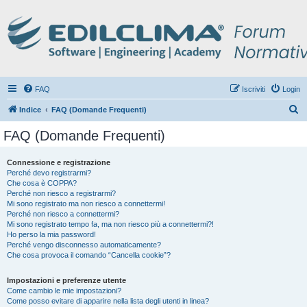
FAQ
Iscriviti
Login
C
Indice
FAQ (Domande Frequenti)
e
FAQ (Domande Frequenti)
r
c
Connessione e registrazione
Perché devo registrarmi?
a
Che cosa è COPPA?
Perché non riesco a registrarmi?
Mi sono registrato ma non riesco a connettermi!
Perché non riesco a connettermi?
Mi sono registrato tempo fa, ma non riesco più a connettermi?!
Ho perso la mia password!
Perché vengo disconnesso automaticamente?
Che cosa provoca il comando “Cancella cookie”?
Impostazioni e preferenze utente
Come cambio le mie impostazioni?
Come posso evitare di apparire nella lista degli utenti in linea?