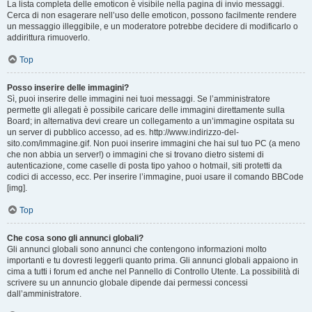
La lista completa delle emoticon è visibile nella pagina di invio messaggi.
Cerca di non esagerare nell’uso delle emoticon, possono facilmente rendere
un messaggio illeggibile, e un moderatore potrebbe decidere di modificarlo o
addirittura rimuoverlo.
Top
Posso inserire delle immagini?
Sì, puoi inserire delle immagini nei tuoi messaggi. Se l’amministratore
permette gli allegati è possibile caricare delle immagini direttamente sulla
Board; in alternativa devi creare un collegamento a un’immagine ospitata su
un server di pubblico accesso, ad es. http://www.indirizzo-del-
sito.com/immagine.gif. Non puoi inserire immagini che hai sul tuo PC (a meno
che non abbia un server!) o immagini che si trovano dietro sistemi di
autenticazione, come caselle di posta tipo yahoo o hotmail, siti protetti da
codici di accesso, ecc. Per inserire l’immagine, puoi usare il comando BBCode
[img].
Top
Che cosa sono gli annunci globali?
Gli annunci globali sono annunci che contengono informazioni molto
importanti e tu dovresti leggerli quanto prima. Gli annunci globali appaiono in
cima a tutti i forum ed anche nel Pannello di Controllo Utente. La possibilità di
scrivere su un annuncio globale dipende dai permessi concessi
dall’amministratore.