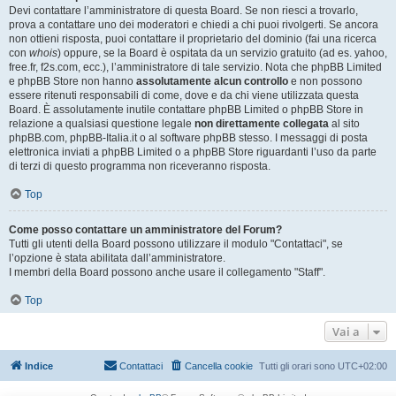
Devi contattare l’amministratore di questa Board. Se non riesci a trovarlo,
prova a contattare uno dei moderatori e chiedi a chi puoi rivolgerti. Se ancora
non ottieni risposta, puoi contattare il proprietario del dominio (fai una ricerca
con
whois
) oppure, se la Board è ospitata da un servizio gratuito (ad es. yahoo,
free.fr, f2s.com, ecc.), l’amministratore di tale servizio. Nota che phpBB Limited
e phpBB Store non hanno
assolutamente alcun controllo
e non possono
essere ritenuti responsabili di come, dove e da chi viene utilizzata questa
Board. È assolutamente inutile contattare phpBB Limited o phpBB Store in
relazione a qualsiasi questione legale
non direttamente collegata
al sito
phpBB.com, phpBB-Italia.it o al software phpBB stesso. I messaggi di posta
elettronica inviati a phpBB Limited o a phpBB Store riguardanti l’uso da parte
di terzi di questo programma non riceveranno risposta.
Top
Come posso contattare un amministratore del Forum?
Tutti gli utenti della Board possono utilizzare il modulo "Contattaci", se
l’opzione è stata abilitata dall’amministratore.
I membri della Board possono anche usare il collegamento "Staff".
Top
Vai a
Indice
Contattaci
Cancella cookie
Tutti gli orari sono
UTC+02:00