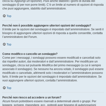
clicca su
Aggiungi un’opzione
). Puoi anche stabilire i giorni di durata del
sondaggio (0 per non porre limiti). C’è un limite al numero di opzioni di risposta
che puoi aggiungere, stabilito dall’amministratore.
Top
Perché non è possibile aggiungere ulteriori opzioni del sondaggio?
Il limite per le opzioni del sondaggio è impostato dall’amministratore. Se senti il
bisogno di aggiungere ulteriori opzioni di risposta a quelle consentite, contatta
l’amministratore del Forum.
Top
Come modifico o cancello un sondaggio?
Come per i messaggi, i sondaggi possono essere modificati e cancellati solo
dai rispettivi autori, dai moderatori e dall’amministratore. Per modificare un
sondaggio, clicca sul pulsante
Modifica
del primo messaggio (a cui è sempre
associato il sondaggio). Se nessuno ha ancora votato, il sondaggio può essere
modificato o cancellato, altrimenti solo i moderatori e l’amministratore possono
farlo. Il limite per le opzioni del sondaggio è impostato dall’amministratore. Se
vuoi aggiungere ulteriori opzioni, contatta l’amministratore.
Top
Perché non riesco ad accedere a un forum?
Alcuni forum potrebbero essere riservati a determinati utenti o gruppi. Per
leggere, scrivere, rispondere, ecc., potresti aver bisogno di autorizzazioni