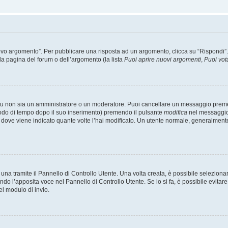
 argomento”. Per pubblicare una risposta ad un argomento, clicca su “Rispondi”. Po
la pagina del forum o dell’argomento (la lista
Puoi aprire nuovi argomenti
,
Puoi vot
 tu non sia un amministratore o un moderatore. Puoi cancellare un messaggio prem
iodo di tempo dopo il suo inserimento) premendo il pulsante
modifica
nel messaggio 
nto dove viene indicato quante volte l’hai modificato. Un utente normale, general
a tramite il Pannello di Controllo Utente. Una volta creata, è possibile seleziona
ndo l’apposita voce nel Pannello di Controllo Utente. Se lo si fa, è possibile evita
el modulo di invio.