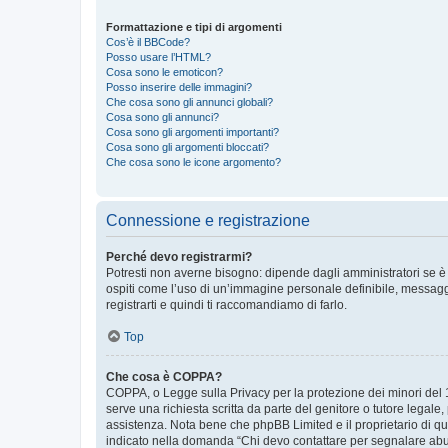
Formattazione e tipi di argomenti
Cos’è il BBCode?
Posso usare l’HTML?
Cosa sono le emoticon?
Posso inserire delle immagini?
Che cosa sono gli annunci globali?
Cosa sono gli annunci?
Cosa sono gli argomenti importanti?
Cosa sono gli argomenti bloccati?
Che cosa sono le icone argomento?
Connessione e registrazione
Perché devo registrarmi?
Potresti non averne bisogno: dipende dagli amministratori se è 
ospiti come l’uso di un’immagine personale definibile, messaggis
registrarti e quindi ti raccomandiamo di farlo.
Top
Che cosa è COPPA?
COPPA, o Legge sulla Privacy per la protezione dei minori del 19
serve una richiesta scritta da parte del genitore o tutore legale
assistenza. Nota bene che phpBB Limited e il proprietario di qu
indicato nella domanda “Chi devo contattare per segnalare abus