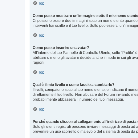
Top
Come posso mostrare un’immagine sotto il mio nome utent
Ci possono essere due immagini sotto un nome utente quando si
interventi hai scritto o il tuo livello. Sotto può esserci un’imm
Top
Come posso inserire un avatar?
All’interno del tuo Pannello di Controllo Utente, sotto “Profilo
abilitare o meno gli avatar e decide anche il modo in cui gli av
ragioni.
Top
Qual è il mio livello e come faccio a cambiarlo?
I livelli, compaiono sotto al tuo nome utente, e indicano il nu
direttamente il tuo livello. Non abusare del Forum inviando me
probabilmente abbasserà il numero dei tuoi messaggi.
Top
Perché quando clicco sul collegamento all’indirizzo di posta
Solo gli utenti registrati possono inviare messaggi di posta ad 
prevenire un uso scorretto o malevolo del sistema di posta da p