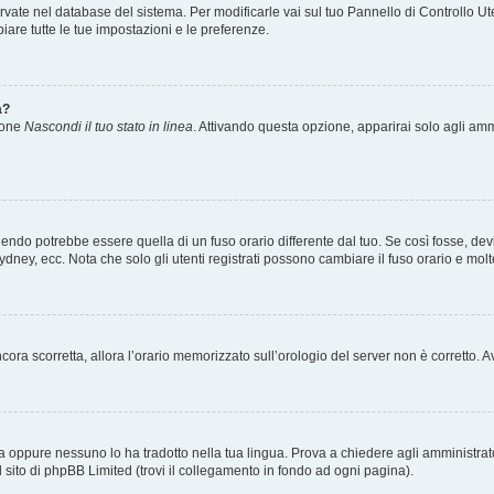
servate nel database del sistema. Per modificarle vai sul tuo Pannello di Controllo
re tutte le tue impostazioni e le preferenze.
a?
zione
Nascondi il tuo stato in linea
. Attivando questa opzione, apparirai solo agli ammi
ndo potrebbe essere quella di un fuso orario differente dal tuo. Se così fosse, devi 
ydney, ecc. Nota che solo gli utenti registrati possono cambiare il fuso orario e mol
 ancora scorretta, allora l’orario memorizzato sull’orologio del server non è corretto
a oppure nessuno lo ha tradotto nella tua lingua. Prova a chiedere agli amministrator
l sito di phpBB Limited (trovi il collegamento in fondo ad ogni pagina).