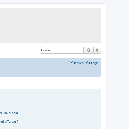
Cerca
Ricerca avanzat
Iscriviti
Login
i uno di essi?
ri differenti?