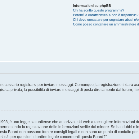
Informazioni su phpBB
Chi ha scritto questo programma?
Perché la caratteristica X non è disponibile?
Chi devo contattare per segnalare abusi e/o
Come posso contattare un amministratore 
necessario registrarsi per inviare messaggi. Comunque, la registrazione ti darà acce
tica privata, la possibilità di inviare messaggi di posta direttamente dal forum, l’is
98, è una legge statunitense che autorizza i siti web a raccogliere informazioni da 
, permettendo la registrazione delle informazioni scritte dal minore. Se hai dubbi o i
esta Board non possono fornire consigli legali e non sono un punto di contatto per q
i e/o per questioni d’ordine legale concernenti questa Board?”.