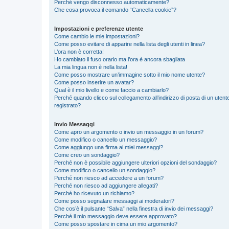
Perché vengo disconnesso automaticamente?
Che cosa provoca il comando “Cancella cookie”?
Impostazioni e preferenze utente
Come cambio le mie impostazioni?
Come posso evitare di apparire nella lista degli utenti in linea?
L’ora non è corretta!
Ho cambiato il fuso orario ma l’ora è ancora sbagliata
La mia lingua non è nella lista!
Come posso mostrare un’immagine sotto il mio nome utente?
Come posso inserire un avatar?
Qual è il mio livello e come faccio a cambiarlo?
Perché quando clicco sul collegamento all’indirizzo di posta di un ute
registrato?
Invio Messaggi
Come apro un argomento o invio un messaggio in un forum?
Come modifico o cancello un messaggio?
Come aggiungo una firma ai miei messaggi?
Come creo un sondaggio?
Perché non è possibile aggiungere ulteriori opzioni del sondaggio?
Come modifico o cancello un sondaggio?
Perché non riesco ad accedere a un forum?
Perché non riesco ad aggiungere allegati?
Perché ho ricevuto un richiamo?
Come posso segnalare messaggi ai moderatori?
Che cos’è il pulsante “Salva” nella finestra di invio dei messaggi?
Perché il mio messaggio deve essere approvato?
Come posso spostare in cima un mio argomento?