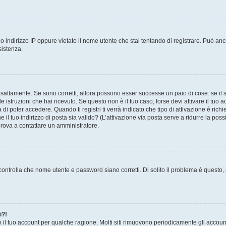
 indirizzo IP oppure vietato il nome utente che stai tentando di registrare. Può anch
sistenza.
sattamente. Se sono corretti, allora possono esser successe un paio di cose: se il 
le istruzioni che hai ricevuto. Se questo non è il tuo caso, forse devi attivare il tu
di poter accedere. Quando ti registri ti verrà indicato che tipo di attivazione è richi
e il tuo indirizzo di posta sia valido? (L’attivazione via posta serve a ridurre la po
 prova a contattare un amministratore.
ontrolla che nome utente e password siano corretti. Di solito il problema è questo, a
i?!
o il tuo account per qualche ragione. Molti siti rimuovono periodicamente gli accoun