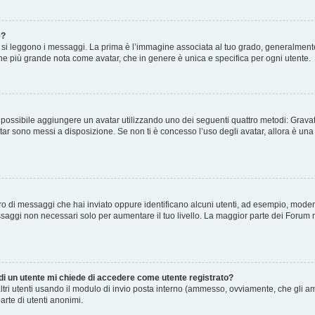
e?
 leggono i messaggi. La prima è l’immagine associata al tuo grado, generalmente ha
agine più grande nota come avatar, che in genere è unica e specifica per ogni utente.
” è possibile aggiungere un avatar utilizzando uno dei seguenti quattro metodi: Gra
atar sono messi a disposizione. Se non ti è concesso l’uso degli avatar, allora è un
mero di messaggi che hai inviato oppure identificano alcuni utenti, ad esempio, mode
ssaggi non necessari solo per aumentare il tuo livello. La maggior parte dei Forum
 di un utente mi chiede di accedere come utente registrato?
altri utenti usando il modulo di invio posta interno (ammesso, ovviamente, che gli a
arte di utenti anonimi.