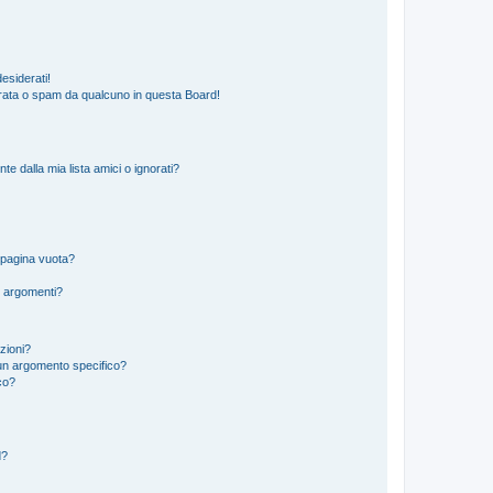
esiderati!
rata o spam da qualcuno in questa Board!
 dalla mia lista amici o ignorati?
 pagina vuota?
i argomenti?
izioni?
un argomento specifico?
co?
d?