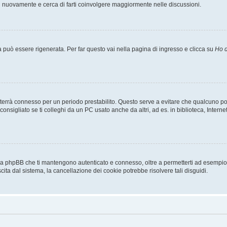
ti nuovamente e cerca di farti coinvolgere maggiormente nelle discussioni.
uò essere rigenerata. Per far questo vai nella pagina di ingresso e clicca su
Ho d
a ti terrà connesso per un periodo prestabilito. Questo serve a evitare che qualcuno
sigliato se ti colleghi da un PC usato anche da altri, ad es. in biblioteca, Internet
 da phpBB che ti mantengono autenticato e connesso, oltre a permetterti ad esempio d
cita dal sistema, la cancellazione dei cookie potrebbe risolvere tali disguidi.