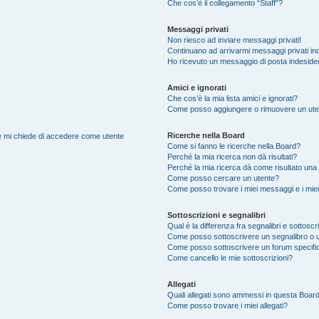
Che cos’è il collegamento “Staff”?
Messaggi privati
Non riesco ad inviare messaggi privati!
Continuano ad arrivarmi messaggi privati ind
Ho ricevuto un messaggio di posta indeside
Amici e ignorati
Che cos’è la mia lista amici e ignorati?
Come posso aggiungere o rimuovere un utente
Ricerche nella Board
nte mi chiede di accedere come utente
Come si fanno le ricerche nella Board?
Perché la mia ricerca non dà risultati?
Perché la mia ricerca dà come risultato una
Come posso cercare un utente?
Come posso trovare i miei messaggi e i mie
Sottoscrizioni e segnalibri
Qual è la differenza fra segnalibri e sottoscr
Come posso sottoscrivere un segnalibro o 
Come posso sottoscrivere un forum specifi
Come cancello le mie sottoscrizioni?
Allegati
Quali allegati sono ammessi in questa Boar
Come posso trovare i miei allegati?