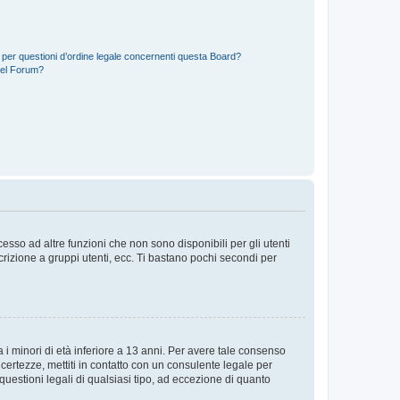
 per questioni d’ordine legale concernenti questa Board?
del Forum?
sso ad altre funzioni che non sono disponibili per gli utenti
crizione a gruppi utenti, ecc. Ti bastano pochi secondi per
i minori di età inferiore a 13 anni. Per avere tale consenso
ncertezze, mettiti in contatto con un consulente legale per
uestioni legali di qualsiasi tipo, ad eccezione di quanto