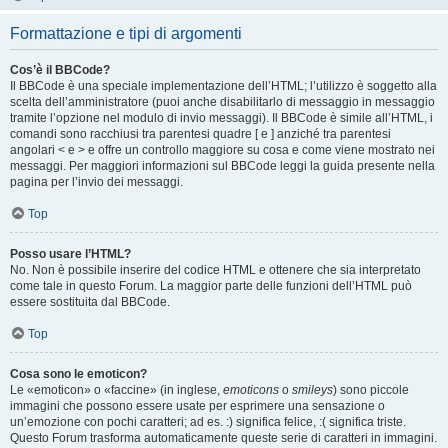
Formattazione e tipi di argomenti
Cos’è il BBCode?
Il BBCode è una speciale implementazione dell’HTML; l’utilizzo è soggetto alla
scelta dell’amministratore (puoi anche disabilitarlo di messaggio in messaggio
tramite l’opzione nel modulo di invio messaggi). Il BBCode è simile all’HTML, i
comandi sono racchiusi tra parentesi quadre [ e ] anziché tra parentesi
angolari < e > e offre un controllo maggiore su cosa e come viene mostrato nei
messaggi. Per maggiori informazioni sul BBCode leggi la guida presente nella
pagina per l’invio dei messaggi.
Top
Posso usare l’HTML?
No. Non è possibile inserire del codice HTML e ottenere che sia interpretato
come tale in questo Forum. La maggior parte delle funzioni dell’HTML può
essere sostituita dal BBCode.
Top
Cosa sono le emoticon?
Le «emoticon» o «faccine» (in inglese,
emoticons
o
smileys
) sono piccole
immagini che possono essere usate per esprimere una sensazione o
un’emozione con pochi caratteri; ad es. :) significa felice, :( significa triste.
Questo Forum trasforma automaticamente queste serie di caratteri in immagini.