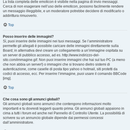
La lista completa delle emoticon è visibile nella pagina di invio messaggi.
Cerca di non esagerare nell’uso delle emoticon, possono facilmente rendere
un messaggio illeggibile, e un moderatore potrebbe decidere di modificarlo o
addirittura rimuoverlo.
Top
Posso inserire delle immagini?
Sì, puoi inserire delle immagini nei tuoi messaggi. Se l’amministratore
permette gli allegati è possibile caricare delle immagini direttamente sulla
Board; in alternativa devi creare un collegamento a un’immagine ospitata su
un server di pubblico accesso, ad es. http://www.indirizzo-del-
sito.com/immagine.gif. Non puoi inserire immagini che hai sul tuo PC (a meno
che non abbia un server!) o immagini che si trovano dietro sistemi di
autenticazione, come caselle di posta tipo yahoo o hotmail, siti protetti da
codici di accesso, ecc. Per inserire l’immagine, puoi usare il comando BBCode
[img].
Top
Che cosa sono gli annunci globali?
Gli annunci globali sono annunci che contengono informazioni molto
importanti e tu dovresti leggerli quanto prima. Gli annunci globali appaiono in
cima a tutti i forum ed anche nel Pannello di Controllo Utente. La possibilità di
scrivere su un annuncio globale dipende dai permessi concessi
dall’amministratore.