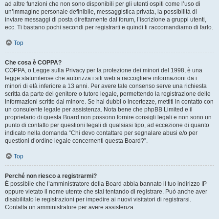
ad altre funzioni che non sono disponibili per gli utenti ospiti come l’uso di
un’immagine personale definibile, messaggistica privata, la possibilità di
inviare messaggi di posta direttamente dal forum, l’iscrizione a gruppi utenti,
ecc. Ti bastano pochi secondi per registrarti e quindi ti raccomandiamo di farlo.
Top
Che cosa è COPPA?
COPPA, o Legge sulla Privacy per la protezione dei minori del 1998, è una
legge statunitense che autorizza i siti web a raccogliere informazioni da i
minori di età inferiore a 13 anni. Per avere tale consenso serve una richiesta
scritta da parte del genitore o tutore legale, permettendo la registrazione delle
informazioni scritte dal minore. Se hai dubbi o incertezze, mettiti in contatto con
un consulente legale per assistenza. Nota bene che phpBB Limited e il
proprietario di questa Board non possono fornire consigli legali e non sono un
punto di contatto per questioni legali di qualsiasi tipo, ad eccezione di quanto
indicato nella domanda “Chi devo contattare per segnalare abusi e/o per
questioni d’ordine legale concernenti questa Board?”.
Top
Perché non riesco a registrarmi?
È possibile che l’amministratore della Board abbia bannato il tuo indirizzo IP
oppure vietato il nome utente che stai tentando di registrare. Può anche aver
disabilitato le registrazioni per impedire ai nuovi visitatori di registrarsi.
Contatta un amministratore per avere assistenza.