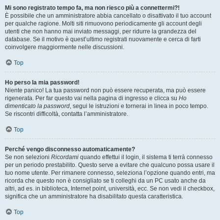
Mi sono registrato tempo fa, ma non riesco più a connettermi?!
È possibile che un amministratore abbia cancellato o disattivato il tuo account
per qualche ragione. Molti siti rimuovono periodicamente gli account degli
utenti che non hanno mai inviato messaggi, per ridurre la grandezza del
database. Se il motivo è quest’ultimo registrati nuovamente e cerca di farti
coinvolgere maggiormente nelle discussioni.
Top
Ho perso la mia password!
Niente panico! La tua password non può essere recuperata, ma può essere
rigenerata. Per far questo vai nella pagina di ingresso e clicca su
Ho
dimenticato la password
, segui le istruzioni e tornerai in linea in poco tempo.
Se riscontri difficoltà, contatta l’amministratore.
Top
Perché vengo disconnesso automaticamente?
Se non selezioni
Ricordami
quando effettui il login, il sistema ti terrà connesso
per un periodo prestabilito. Questo serve a evitare che qualcuno possa usare il
tuo nome utente. Per rimanere connesso, seleziona l’opzione quando entri, ma
ricorda che questo non è consigliato se ti colleghi da un PC usato anche da
altri, ad es. in biblioteca, Internet point, università, ecc. Se non vedi il checkbox,
significa che un amministratore ha disabilitato questa caratteristica.
Top