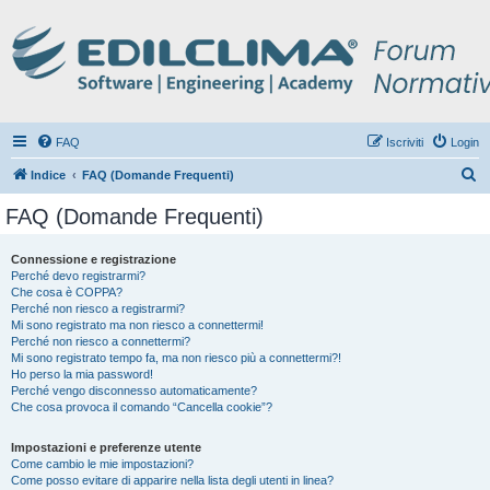
FAQ
Iscriviti
Login
C
Indice
FAQ (Domande Frequenti)
e
FAQ (Domande Frequenti)
r
c
Connessione e registrazione
Perché devo registrarmi?
a
Che cosa è COPPA?
Perché non riesco a registrarmi?
Mi sono registrato ma non riesco a connettermi!
Perché non riesco a connettermi?
Mi sono registrato tempo fa, ma non riesco più a connettermi?!
Ho perso la mia password!
Perché vengo disconnesso automaticamente?
Che cosa provoca il comando “Cancella cookie”?
Impostazioni e preferenze utente
Come cambio le mie impostazioni?
Come posso evitare di apparire nella lista degli utenti in linea?