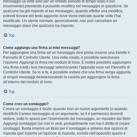
messaggio (a volte solo per un limitato periodo di tempo dopo il suo
inserimento) premendo il pulsante
modifica
nel messaggio in questione. Se
qualcuno ha già risposto al tuo messaggio, quando effettui una modifica,
potresti trovare del testo aggiunto dove viene indicato quante volte l’hai
modificato. Un utente normale, generalmente, non può cancellare un
messaggio dopo che qualcuno ha risposto.
Top
Come aggiungo una firma ai miei messaggi?
Per aggiungere una firma ad un messaggio devi prima crearne una tramite il
Pannello di Controllo Utente. Una volta creata, è possibile selezionare
l’opzione
Aggiungi la firma
nel modulo di invio. È inoltre possibile aggiungere
una firma a tutti i tuoi messaggi selezionando l’apposita voce nel Pannello di
Controllo Utente. Se lo si fa, è possibile evitare che una firma venga aggiunta
ai singoli messaggi deselezionando la casella per aggiungere la firma
all’interno del modulo di invio.
Top
Come creo un sondaggio?
Creare un sondaggio è facile: quando inizi un nuovo argomento (o quando
modifichi il primo messaggio di un argomento, se ti è permesso) dovresti
vedere, sotto lo spazio per l’inserimento del messaggio, un riquadro dal titolo
Aggiungi sondaggio
(se non lo vedi, probabilmente non hai il diritto di creare
sondaggi). Basta inserire un titolo per il sondaggio e almeno due opzioni di
risposta (per inserire un’opzione di risposta, scrivila nell’apposito spazio e