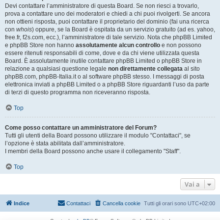
Devi contattare l’amministratore di questa Board. Se non riesci a trovarlo,
prova a contattare uno dei moderatori e chiedi a chi puoi rivolgerti. Se ancora
non ottieni risposta, puoi contattare il proprietario del dominio (fai una ricerca
con
whois
) oppure, se la Board è ospitata da un servizio gratuito (ad es. yahoo,
free.fr, f2s.com, ecc.), l’amministratore di tale servizio. Nota che phpBB Limited
e phpBB Store non hanno
assolutamente alcun controllo
e non possono
essere ritenuti responsabili di come, dove e da chi viene utilizzata questa
Board. È assolutamente inutile contattare phpBB Limited o phpBB Store in
relazione a qualsiasi questione legale
non direttamente collegata
al sito
phpBB.com, phpBB-Italia.it o al software phpBB stesso. I messaggi di posta
elettronica inviati a phpBB Limited o a phpBB Store riguardanti l’uso da parte
di terzi di questo programma non riceveranno risposta.
Top
Come posso contattare un amministratore del Forum?
Tutti gli utenti della Board possono utilizzare il modulo "Contattaci", se
l’opzione è stata abilitata dall’amministratore.
I membri della Board possono anche usare il collegamento "Staff".
Top
Vai a
Indice
Contattaci
Cancella cookie
Tutti gli orari sono
UTC+02:00