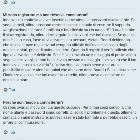
Top
Mi sono registrato ma non riesco a connettermi!
Innanzitutto controlla di aver inserito nome utente e password esattamente. Se
sono corretti, allora possono esser successe un paio di cose: se il supporto
«registrazione minore» è abilitato e hai cliccato su
Ho meno di 13 anni
mentre
ti stavi registrando, allora devi seguire le istruzioni che hai ricevuto. Se questo
non è il tuo caso, forse devi attivare il tuo account. Alcune Board richiedono
che tutte le nuove registrazioni vengano attivate dall’utente stesso o dagli
amministratori, prima di poter accedere. Quando ti registri ti verrà indicato che
tipo di attivazione è richiesta. Se ti è stato inviato un messaggio di posta, allora
segui le istruzioni; se non hai ricevuto nessun messaggio... sei sicuro che il tuo
indirizzo di posta sia valido? (L’attivazione via posta serve a ridurre la
possibilità di avere utenti anonimi che abusano della Board.) Se sei sicuro che
l’indirizzo di posta che hai usato sia corretto, allora prova a contattare un
amministratore.
Top
Perché non riesco a connettermi?
Ci sono svariati motivi per cui questo succede. Per prima cosa controlla che
nome utente e password siano corretti. Di solito il problema è questo, altrimenti
contatta un amministratore: potresti essere stato bannato o potrebbe esserci un
errore di configurazione.
Top