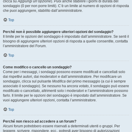
clicca su
Aggiungi un’opzione
). Puoi anche stabilire i giorni di durata del
sondaggio (0 per non porre limiti). C’è un limite al numero di opzioni di risposta
che puoi aggiungere, stabilito dall’amministratore.
Top
Perché non è possibile aggiungere ulteriori opzioni del sondaggio?
Il limite per le opzioni del sondaggio è impostato dall’amministratore. Se senti il
bisogno di aggiungere ulteriori opzioni di risposta a quelle consentite, contatta
l’amministratore del Forum.
Top
Come modifico o cancello un sondaggio?
Come per i messaggi, i sondaggi possono essere modificati e cancellati solo
dai rispettivi autori, dai moderatori e dall’amministratore. Per modificare un
sondaggio, clicca sul pulsante
Modifica
del primo messaggio (a cui è sempre
associato il sondaggio). Se nessuno ha ancora votato, il sondaggio può essere
modificato o cancellato, altrimenti solo i moderatori e l’amministratore possono
farlo. Il limite per le opzioni del sondaggio è impostato dall’amministratore. Se
vuoi aggiungere ulteriori opzioni, contatta l’amministratore.
Top
Perché non riesco ad accedere a un forum?
Alcuni forum potrebbero essere riservati a determinati utenti o gruppi. Per
leggere, scrivere, rispondere, ecc., potresti aver bisogno di autorizzazioni