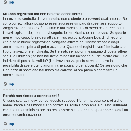
Top
Mi sono registrato ma non riesco a connettermi!
Innanzitutto controlla di aver inserito nome utente e password esattamente. Se
sono corretti, allora possono esser successe un paio di cose: se il supporto
«registrazione minore» è abilitato e hai cliccato su
Ho meno di 13 anni
mentre
ti stavi registrando, allora devi seguire le istruzioni che hai ricevuto. Se questo
non è il tuo caso, forse devi attivare il tuo account. Alcune Board richiedono
che tutte le nuove registrazioni vengano attivate dall’utente stesso o dagli
amministratori, prima di poter accedere. Quando ti registri ti verrà indicato che
tipo di attivazione è richiesta. Se ti è stato inviato un messaggio di posta, allora
segui le istruzioni; se non hai ricevuto nessun messaggio... sei sicuro che il tuo
indirizzo di posta sia valido? (L’attivazione via posta serve a ridurre la
possibilità di avere utenti anonimi che abusano della Board.) Se sei sicuro che
l’indirizzo di posta che hai usato sia corretto, allora prova a contattare un
amministratore.
Top
Perché non riesco a connettermi?
Ci sono svariati motivi per cui questo succede. Per prima cosa controlla che
nome utente e password siano corretti. Di solito il problema è questo, altrimenti
contatta un amministratore: potresti essere stato bannato o potrebbe esserci un
errore di configurazione.
Top