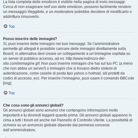
La lista completa delle emoticon è visibile nella pagina di invio messaggi.
Cerca di non esagerare nell’uso delle emoticon, possono facilmente rendere
un messaggio illeggibile, e un moderatore potrebbe decidere di modificarlo o
addirittura rimuoverlo.
Top
Posso inserire delle immagini?
Sì, puoi inserire delle immagini nei tuoi messaggi. Se l’amministratore
permette gli allegati è possibile caricare delle immagini direttamente sulla
Board; in alternativa devi creare un collegamento a un’immagine ospitata su
un server di pubblico accesso, ad es. http://www.indirizzo-del-
sito.com/immagine.gif. Non puoi inserire immagini che hai sul tuo PC (a meno
che non abbia un server!) o immagini che si trovano dietro sistemi di
autenticazione, come caselle di posta tipo yahoo o hotmail, siti protetti da
codici di accesso, ecc. Per inserire l’immagine, puoi usare il comando BBCode
[img].
Top
Che cosa sono gli annunci globali?
Gli annunci globali sono annunci che contengono informazioni molto
importanti e tu dovresti leggerli quanto prima. Gli annunci globali appaiono in
cima a tutti i forum ed anche nel Pannello di Controllo Utente. La possibilità di
scrivere su un annuncio globale dipende dai permessi concessi
dall’amministratore.