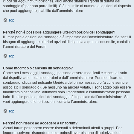
clicca su
Aggiungi un’opzione
). Puoi anche stabilire i giorni di durata del
sondaggio (0 per non porre limiti). C’è un limite al numero di opzioni di risposta
che puoi aggiungere, stabilito dall’amministratore.
Top
Perché non è possibile aggiungere ulteriori opzioni del sondaggio?
Il limite per le opzioni del sondaggio è impostato dall’amministratore. Se senti il
bisogno di aggiungere ulteriori opzioni di risposta a quelle consentite, contatta
l’amministratore del Forum.
Top
Come modifico o cancello un sondaggio?
Come per i messaggi, i sondaggi possono essere modificati e cancellati solo
dai rispettivi autori, dai moderatori e dall’amministratore. Per modificare un
sondaggio, clicca sul pulsante
Modifica
del primo messaggio (a cui è sempre
associato il sondaggio). Se nessuno ha ancora votato, il sondaggio può essere
modificato o cancellato, altrimenti solo i moderatori e l’amministratore possono
farlo. Il limite per le opzioni del sondaggio è impostato dall’amministratore. Se
vuoi aggiungere ulteriori opzioni, contatta l’amministratore.
Top
Perché non riesco ad accedere a un forum?
Alcuni forum potrebbero essere riservati a determinati utenti o gruppi. Per
leggere, scrivere, rispondere, ecc., potresti aver bisogno di autorizzazioni