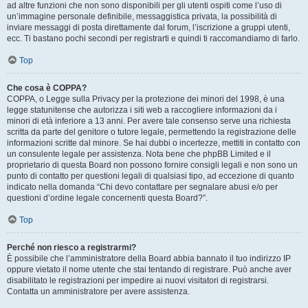
ad altre funzioni che non sono disponibili per gli utenti ospiti come l’uso di
un’immagine personale definibile, messaggistica privata, la possibilità di
inviare messaggi di posta direttamente dal forum, l’iscrizione a gruppi utenti,
ecc. Ti bastano pochi secondi per registrarti e quindi ti raccomandiamo di farlo.
Top
Che cosa è COPPA?
COPPA, o Legge sulla Privacy per la protezione dei minori del 1998, è una
legge statunitense che autorizza i siti web a raccogliere informazioni da i
minori di età inferiore a 13 anni. Per avere tale consenso serve una richiesta
scritta da parte del genitore o tutore legale, permettendo la registrazione delle
informazioni scritte dal minore. Se hai dubbi o incertezze, mettiti in contatto con
un consulente legale per assistenza. Nota bene che phpBB Limited e il
proprietario di questa Board non possono fornire consigli legali e non sono un
punto di contatto per questioni legali di qualsiasi tipo, ad eccezione di quanto
indicato nella domanda “Chi devo contattare per segnalare abusi e/o per
questioni d’ordine legale concernenti questa Board?”.
Top
Perché non riesco a registrarmi?
È possibile che l’amministratore della Board abbia bannato il tuo indirizzo IP
oppure vietato il nome utente che stai tentando di registrare. Può anche aver
disabilitato le registrazioni per impedire ai nuovi visitatori di registrarsi.
Contatta un amministratore per avere assistenza.