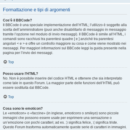
Formattazione e tipi di argomenti
Cos’è il BBCode?
Il BBCode è una speciale implementazione dell’HTML; l’utilizzo è soggetto alla
scelta dell’amministratore (puoi anche disabilitarlo di messaggio in messaggio
tramite l’opzione nel modulo di invio messaggi). Il BBCode è simile all’HTML, i
comandi sono racchiusi tra parentesi quadre [ e ] anziché tra parentesi
angolari < e > e offre un controllo maggiore su cosa e come viene mostrato nei
messaggi. Per maggiori informazioni sul BBCode leggi la guida presente nella
pagina per l’invio dei messaggi.
Top
Posso usare l’HTML?
No. Non è possibile inserire del codice HTML e ottenere che sia interpretato
come tale in questo Forum. La maggior parte delle funzioni dell’HTML può
essere sostituita dal BBCode.
Top
Cosa sono le emoticon?
Le «emoticon» o «faccine» (in inglese,
emoticons
o
smileys
) sono piccole
immagini che possono essere usate per esprimere una sensazione o
un’emozione con pochi caratteri; ad es. :) significa felice, :( significa triste.
Questo Forum trasforma automaticamente queste serie di caratteri in immagini.