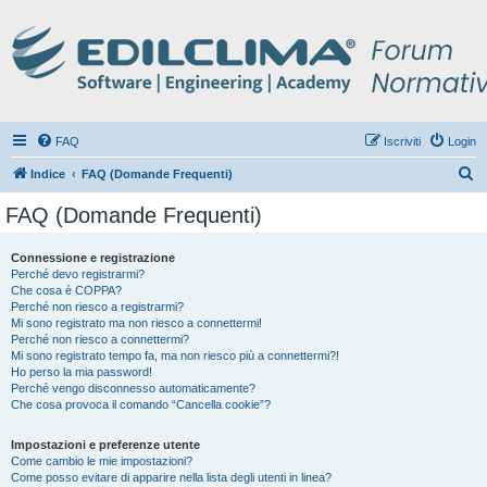
FAQ
Iscriviti
Login
C
Indice
FAQ (Domande Frequenti)
e
FAQ (Domande Frequenti)
r
c
Connessione e registrazione
Perché devo registrarmi?
a
Che cosa è COPPA?
Perché non riesco a registrarmi?
Mi sono registrato ma non riesco a connettermi!
Perché non riesco a connettermi?
Mi sono registrato tempo fa, ma non riesco più a connettermi?!
Ho perso la mia password!
Perché vengo disconnesso automaticamente?
Che cosa provoca il comando “Cancella cookie”?
Impostazioni e preferenze utente
Come cambio le mie impostazioni?
Come posso evitare di apparire nella lista degli utenti in linea?