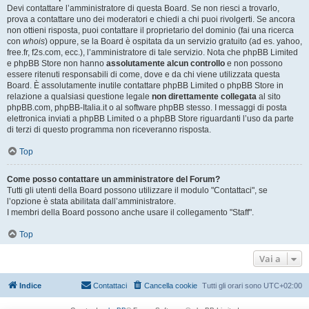
Devi contattare l’amministratore di questa Board. Se non riesci a trovarlo,
prova a contattare uno dei moderatori e chiedi a chi puoi rivolgerti. Se ancora
non ottieni risposta, puoi contattare il proprietario del dominio (fai una ricerca
con
whois
) oppure, se la Board è ospitata da un servizio gratuito (ad es. yahoo,
free.fr, f2s.com, ecc.), l’amministratore di tale servizio. Nota che phpBB Limited
e phpBB Store non hanno
assolutamente alcun controllo
e non possono
essere ritenuti responsabili di come, dove e da chi viene utilizzata questa
Board. È assolutamente inutile contattare phpBB Limited o phpBB Store in
relazione a qualsiasi questione legale
non direttamente collegata
al sito
phpBB.com, phpBB-Italia.it o al software phpBB stesso. I messaggi di posta
elettronica inviati a phpBB Limited o a phpBB Store riguardanti l’uso da parte
di terzi di questo programma non riceveranno risposta.
Top
Come posso contattare un amministratore del Forum?
Tutti gli utenti della Board possono utilizzare il modulo "Contattaci", se
l’opzione è stata abilitata dall’amministratore.
I membri della Board possono anche usare il collegamento "Staff".
Top
Vai a
Indice
Contattaci
Cancella cookie
Tutti gli orari sono
UTC+02:00