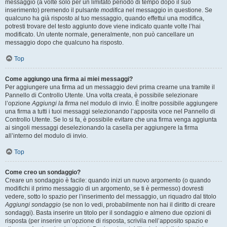
messaggio (a volte solo per un limitato periodo di tempo dopo il suo
inserimento) premendo il pulsante
modifica
nel messaggio in questione. Se
qualcuno ha già risposto al tuo messaggio, quando effettui una modifica,
potresti trovare del testo aggiunto dove viene indicato quante volte l’hai
modificato. Un utente normale, generalmente, non può cancellare un
messaggio dopo che qualcuno ha risposto.
Top
Come aggiungo una firma ai miei messaggi?
Per aggiungere una firma ad un messaggio devi prima crearne una tramite il
Pannello di Controllo Utente. Una volta creata, è possibile selezionare
l’opzione
Aggiungi la firma
nel modulo di invio. È inoltre possibile aggiungere
una firma a tutti i tuoi messaggi selezionando l’apposita voce nel Pannello di
Controllo Utente. Se lo si fa, è possibile evitare che una firma venga aggiunta
ai singoli messaggi deselezionando la casella per aggiungere la firma
all’interno del modulo di invio.
Top
Come creo un sondaggio?
Creare un sondaggio è facile: quando inizi un nuovo argomento (o quando
modifichi il primo messaggio di un argomento, se ti è permesso) dovresti
vedere, sotto lo spazio per l’inserimento del messaggio, un riquadro dal titolo
Aggiungi sondaggio
(se non lo vedi, probabilmente non hai il diritto di creare
sondaggi). Basta inserire un titolo per il sondaggio e almeno due opzioni di
risposta (per inserire un’opzione di risposta, scrivila nell’apposito spazio e