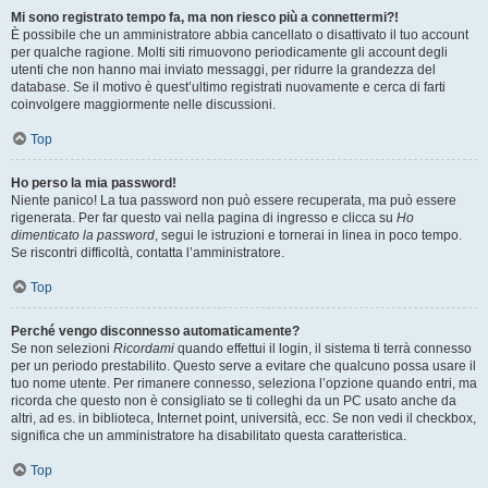
Mi sono registrato tempo fa, ma non riesco più a connettermi?!
È possibile che un amministratore abbia cancellato o disattivato il tuo account
per qualche ragione. Molti siti rimuovono periodicamente gli account degli
utenti che non hanno mai inviato messaggi, per ridurre la grandezza del
database. Se il motivo è quest’ultimo registrati nuovamente e cerca di farti
coinvolgere maggiormente nelle discussioni.
Top
Ho perso la mia password!
Niente panico! La tua password non può essere recuperata, ma può essere
rigenerata. Per far questo vai nella pagina di ingresso e clicca su
Ho
dimenticato la password
, segui le istruzioni e tornerai in linea in poco tempo.
Se riscontri difficoltà, contatta l’amministratore.
Top
Perché vengo disconnesso automaticamente?
Se non selezioni
Ricordami
quando effettui il login, il sistema ti terrà connesso
per un periodo prestabilito. Questo serve a evitare che qualcuno possa usare il
tuo nome utente. Per rimanere connesso, seleziona l’opzione quando entri, ma
ricorda che questo non è consigliato se ti colleghi da un PC usato anche da
altri, ad es. in biblioteca, Internet point, università, ecc. Se non vedi il checkbox,
significa che un amministratore ha disabilitato questa caratteristica.
Top