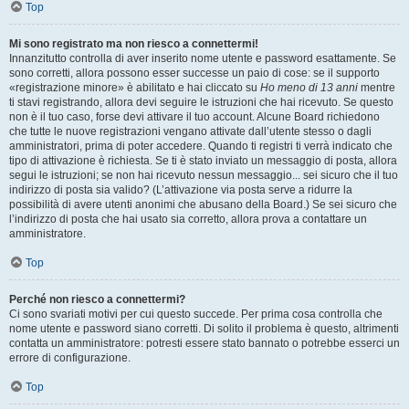
Top
Mi sono registrato ma non riesco a connettermi!
Innanzitutto controlla di aver inserito nome utente e password esattamente. Se
sono corretti, allora possono esser successe un paio di cose: se il supporto
«registrazione minore» è abilitato e hai cliccato su
Ho meno di 13 anni
mentre
ti stavi registrando, allora devi seguire le istruzioni che hai ricevuto. Se questo
non è il tuo caso, forse devi attivare il tuo account. Alcune Board richiedono
che tutte le nuove registrazioni vengano attivate dall’utente stesso o dagli
amministratori, prima di poter accedere. Quando ti registri ti verrà indicato che
tipo di attivazione è richiesta. Se ti è stato inviato un messaggio di posta, allora
segui le istruzioni; se non hai ricevuto nessun messaggio... sei sicuro che il tuo
indirizzo di posta sia valido? (L’attivazione via posta serve a ridurre la
possibilità di avere utenti anonimi che abusano della Board.) Se sei sicuro che
l’indirizzo di posta che hai usato sia corretto, allora prova a contattare un
amministratore.
Top
Perché non riesco a connettermi?
Ci sono svariati motivi per cui questo succede. Per prima cosa controlla che
nome utente e password siano corretti. Di solito il problema è questo, altrimenti
contatta un amministratore: potresti essere stato bannato o potrebbe esserci un
errore di configurazione.
Top