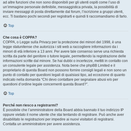
ad altre funzioni che non sono disponibili per gli utenti ospiti come l’uso di
un’immagine personale definibile, messaggistica privata, la possibilità di
inviare messaggi di posta direttamente dal forum, l’iscrizione a gruppi utenti,
ecc. Ti bastano pochi secondi per registrarti e quindi ti raccomandiamo di farlo.
Top
Che cosa è COPPA?
COPPA, o Legge sulla Privacy per la protezione dei minori del 1998, è una
legge statunitense che autorizza i siti web a raccogliere informazioni da i
minori di età inferiore a 13 anni. Per avere tale consenso serve una richiesta
scritta da parte del genitore o tutore legale, permettendo la registrazione delle
informazioni scritte dal minore. Se hai dubbi o incertezze, mettiti in contatto con
un consulente legale per assistenza. Nota bene che phpBB Limited e il
proprietario di questa Board non possono fornire consigli legali e non sono un
punto di contatto per questioni legali di qualsiasi tipo, ad eccezione di quanto
indicato nella domanda “Chi devo contattare per segnalare abusi e/o per
questioni d’ordine legale concernenti questa Board?”.
Top
Perché non riesco a registrarmi?
È possibile che l’amministratore della Board abbia bannato il tuo indirizzo IP
oppure vietato il nome utente che stai tentando di registrare. Può anche aver
disabilitato le registrazioni per impedire ai nuovi visitatori di registrarsi.
Contatta un amministratore per avere assistenza.