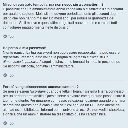
Mi sono registrato tempo fa, ma non riesco più a connettermi?!
È possibile che un amministratore abbia cancellato o disattivato il tuo account
per qualche ragione. Molti siti rimuovono periodicamente gli account degli
utenti che non hanno mai inviato messaggi, per ridurre la grandezza del
database. Se il motivo è quest’ultimo registrati nuovamente e cerca di farti
coinvolgere maggiormente nelle discussioni.
Top
Ho perso la mia password!
Niente panico! La tua password non può essere recuperata, ma può essere
rigenerata. Per far questo vai nella pagina di ingresso e clicca su
Ho
dimenticato la password
, segui le istruzioni e tornerai in linea in poco tempo.
Se riscontri difficoltà, contatta l’amministratore.
Top
Perché vengo disconnesso automaticamente?
Se non selezioni
Ricordami
quando effettui il login, il sistema ti terrà connesso
per un periodo prestabilito. Questo serve a evitare che qualcuno possa usare il
tuo nome utente. Per rimanere connesso, seleziona l’opzione quando entri, ma
ricorda che questo non è consigliato se ti colleghi da un PC usato anche da
altri, ad es. in biblioteca, Internet point, università, ecc. Se non vedi il checkbox,
significa che un amministratore ha disabilitato questa caratteristica.
Top