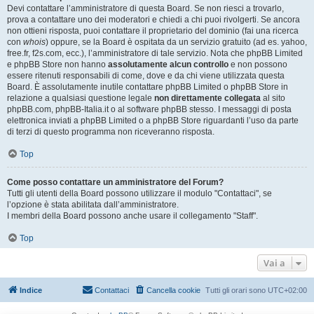
Devi contattare l’amministratore di questa Board. Se non riesci a trovarlo,
prova a contattare uno dei moderatori e chiedi a chi puoi rivolgerti. Se ancora
non ottieni risposta, puoi contattare il proprietario del dominio (fai una ricerca
con
whois
) oppure, se la Board è ospitata da un servizio gratuito (ad es. yahoo,
free.fr, f2s.com, ecc.), l’amministratore di tale servizio. Nota che phpBB Limited
e phpBB Store non hanno
assolutamente alcun controllo
e non possono
essere ritenuti responsabili di come, dove e da chi viene utilizzata questa
Board. È assolutamente inutile contattare phpBB Limited o phpBB Store in
relazione a qualsiasi questione legale
non direttamente collegata
al sito
phpBB.com, phpBB-Italia.it o al software phpBB stesso. I messaggi di posta
elettronica inviati a phpBB Limited o a phpBB Store riguardanti l’uso da parte
di terzi di questo programma non riceveranno risposta.
Top
Come posso contattare un amministratore del Forum?
Tutti gli utenti della Board possono utilizzare il modulo "Contattaci", se
l’opzione è stata abilitata dall’amministratore.
I membri della Board possono anche usare il collegamento "Staff".
Top
Vai a
Indice
Contattaci
Cancella cookie
Tutti gli orari sono
UTC+02:00