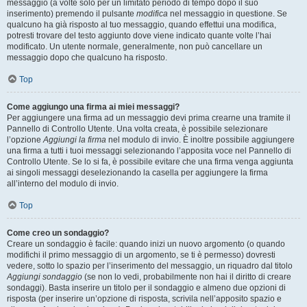
messaggio (a volte solo per un limitato periodo di tempo dopo il suo
inserimento) premendo il pulsante
modifica
nel messaggio in questione. Se
qualcuno ha già risposto al tuo messaggio, quando effettui una modifica,
potresti trovare del testo aggiunto dove viene indicato quante volte l’hai
modificato. Un utente normale, generalmente, non può cancellare un
messaggio dopo che qualcuno ha risposto.
Top
Come aggiungo una firma ai miei messaggi?
Per aggiungere una firma ad un messaggio devi prima crearne una tramite il
Pannello di Controllo Utente. Una volta creata, è possibile selezionare
l’opzione
Aggiungi la firma
nel modulo di invio. È inoltre possibile aggiungere
una firma a tutti i tuoi messaggi selezionando l’apposita voce nel Pannello di
Controllo Utente. Se lo si fa, è possibile evitare che una firma venga aggiunta
ai singoli messaggi deselezionando la casella per aggiungere la firma
all’interno del modulo di invio.
Top
Come creo un sondaggio?
Creare un sondaggio è facile: quando inizi un nuovo argomento (o quando
modifichi il primo messaggio di un argomento, se ti è permesso) dovresti
vedere, sotto lo spazio per l’inserimento del messaggio, un riquadro dal titolo
Aggiungi sondaggio
(se non lo vedi, probabilmente non hai il diritto di creare
sondaggi). Basta inserire un titolo per il sondaggio e almeno due opzioni di
risposta (per inserire un’opzione di risposta, scrivila nell’apposito spazio e