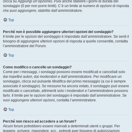
clicca su
Aggiungi un’opzione
). Puoi anche stabilire i giorni di durata del
sondaggio (0 per non porre limiti). C’è un limite al numero di opzioni di risposta
che puoi aggiungere, stabilito dall’amministratore.
Top
Perché non è possibile aggiungere ulteriori opzioni del sondaggio?
Il limite per le opzioni del sondaggio è impostato dall’amministratore. Se senti il
bisogno di aggiungere ulteriori opzioni di risposta a quelle consentite, contatta
l’amministratore del Forum.
Top
Come modifico o cancello un sondaggio?
Come per i messaggi, i sondaggi possono essere modificati e cancellati solo
dai rispettivi autori, dai moderatori e dall’amministratore. Per modificare un
sondaggio, clicca sul pulsante
Modifica
del primo messaggio (a cui è sempre
associato il sondaggio). Se nessuno ha ancora votato, il sondaggio può essere
modificato o cancellato, altrimenti solo i moderatori e l’amministratore possono
farlo. Il limite per le opzioni del sondaggio è impostato dall’amministratore. Se
vuoi aggiungere ulteriori opzioni, contatta l’amministratore.
Top
Perché non riesco ad accedere a un forum?
Alcuni forum potrebbero essere riservati a determinati utenti o gruppi. Per
leggere, scrivere, rispondere, ecc., potresti aver bisogno di autorizzazioni