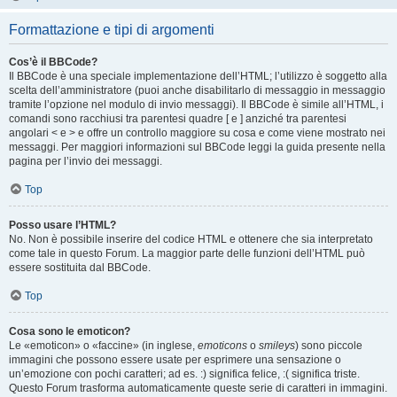
Formattazione e tipi di argomenti
Cos’è il BBCode?
Il BBCode è una speciale implementazione dell’HTML; l’utilizzo è soggetto alla
scelta dell’amministratore (puoi anche disabilitarlo di messaggio in messaggio
tramite l’opzione nel modulo di invio messaggi). Il BBCode è simile all’HTML, i
comandi sono racchiusi tra parentesi quadre [ e ] anziché tra parentesi
angolari < e > e offre un controllo maggiore su cosa e come viene mostrato nei
messaggi. Per maggiori informazioni sul BBCode leggi la guida presente nella
pagina per l’invio dei messaggi.
Top
Posso usare l’HTML?
No. Non è possibile inserire del codice HTML e ottenere che sia interpretato
come tale in questo Forum. La maggior parte delle funzioni dell’HTML può
essere sostituita dal BBCode.
Top
Cosa sono le emoticon?
Le «emoticon» o «faccine» (in inglese,
emoticons
o
smileys
) sono piccole
immagini che possono essere usate per esprimere una sensazione o
un’emozione con pochi caratteri; ad es. :) significa felice, :( significa triste.
Questo Forum trasforma automaticamente queste serie di caratteri in immagini.