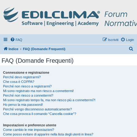
FAQ
Iscriviti
Login
C
Indice
FAQ (Domande Frequenti)
e
FAQ (Domande Frequenti)
r
c
Connessione e registrazione
Perché devo registrarmi?
a
Che cosa è COPPA?
Perché non riesco a registrarmi?
Mi sono registrato ma non riesco a connettermi!
Perché non riesco a connettermi?
Mi sono registrato tempo fa, ma non riesco più a connettermi?!
Ho perso la mia password!
Perché vengo disconnesso automaticamente?
Che cosa provoca il comando “Cancella cookie”?
Impostazioni e preferenze utente
Come cambio le mie impostazioni?
Come posso evitare di apparire nella lista degli utenti in linea?