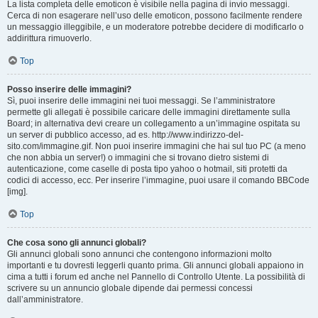
La lista completa delle emoticon è visibile nella pagina di invio messaggi.
Cerca di non esagerare nell’uso delle emoticon, possono facilmente rendere
un messaggio illeggibile, e un moderatore potrebbe decidere di modificarlo o
addirittura rimuoverlo.
Top
Posso inserire delle immagini?
Sì, puoi inserire delle immagini nei tuoi messaggi. Se l’amministratore
permette gli allegati è possibile caricare delle immagini direttamente sulla
Board; in alternativa devi creare un collegamento a un’immagine ospitata su
un server di pubblico accesso, ad es. http://www.indirizzo-del-
sito.com/immagine.gif. Non puoi inserire immagini che hai sul tuo PC (a meno
che non abbia un server!) o immagini che si trovano dietro sistemi di
autenticazione, come caselle di posta tipo yahoo o hotmail, siti protetti da
codici di accesso, ecc. Per inserire l’immagine, puoi usare il comando BBCode
[img].
Top
Che cosa sono gli annunci globali?
Gli annunci globali sono annunci che contengono informazioni molto
importanti e tu dovresti leggerli quanto prima. Gli annunci globali appaiono in
cima a tutti i forum ed anche nel Pannello di Controllo Utente. La possibilità di
scrivere su un annuncio globale dipende dai permessi concessi
dall’amministratore.