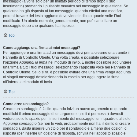
messaggio (a volte solo per un limitato periodo di tempo dopo il suo
inserimento) premendo il pulsante
modifica
nel messaggio in questione. Se
qualcuno ha già risposto al tuo messaggio, quando effettui una modifica,
potresti trovare del testo aggiunto dove viene indicato quante volte l’hai
modificato. Un utente normale, generalmente, non può cancellare un
messaggio dopo che qualcuno ha risposto.
Top
Come aggiungo una firma ai miei messaggi?
Per aggiungere una firma ad un messaggio devi prima crearne una tramite il
Pannello di Controllo Utente. Una volta creata, è possibile selezionare
l’opzione
Aggiungi la firma
nel modulo di invio. È inoltre possibile aggiungere
una firma a tutti i tuoi messaggi selezionando l’apposita voce nel Pannello di
Controllo Utente. Se lo si fa, è possibile evitare che una firma venga aggiunta
ai singoli messaggi deselezionando la casella per aggiungere la firma
all’interno del modulo di invio.
Top
Come creo un sondaggio?
Creare un sondaggio è facile: quando inizi un nuovo argomento (o quando
modifichi il primo messaggio di un argomento, se ti è permesso) dovresti
vedere, sotto lo spazio per l’inserimento del messaggio, un riquadro dal titolo
Aggiungi sondaggio
(se non lo vedi, probabilmente non hai il diritto di creare
sondaggi). Basta inserire un titolo per il sondaggio e almeno due opzioni di
risposta (per inserire un’opzione di risposta, scrivila nell’apposito spazio e