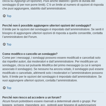
clicca su
Aggiungi un’opzione
). Puoi anche stabilire i giorni di durata del
sondaggio (0 per non porre limiti). C’è un limite al numero di opzioni di risposta
che puoi aggiungere, stabilito dall’amministratore.
Top
Perché non è possibile aggiungere ulteriori opzioni del sondaggio?
Il limite per le opzioni del sondaggio è impostato dall’amministratore. Se senti il
bisogno di aggiungere ulteriori opzioni di risposta a quelle consentite, contatta
l’amministratore del Forum.
Top
Come modifico o cancello un sondaggio?
Come per i messaggi, i sondaggi possono essere modificati e cancellati solo
dai rispettivi autori, dai moderatori e dall’amministratore. Per modificare un
sondaggio, clicca sul pulsante
Modifica
del primo messaggio (a cui è sempre
associato il sondaggio). Se nessuno ha ancora votato, il sondaggio può essere
modificato o cancellato, altrimenti solo i moderatori e l’amministratore possono
farlo. Il limite per le opzioni del sondaggio è impostato dall’amministratore. Se
vuoi aggiungere ulteriori opzioni, contatta l’amministratore.
Top
Perché non riesco ad accedere a un forum?
Alcuni forum potrebbero essere riservati a determinati utenti o gruppi. Per
leggere, scrivere, rispondere, ecc., potresti aver bisogno di autorizzazioni