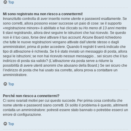
Top
Mi sono registrato ma non riesco a connettermi!
Innanzitutto controlla di aver inserito nome utente e password esattamente. Se
sono corretti, allora possono esser successe un paio di cose: se il supporto
«registrazione minore» è abilitato e hai cliccato su
Ho meno di 13 anni
mentre
ti stavi registrando, allora devi seguire le istruzioni che hai ricevuto. Se questo
non è il tuo caso, forse devi attivare il tuo account. Alcune Board richiedono
che tutte le nuove registrazioni vengano attivate dall’utente stesso o dagli
amministratori, prima di poter accedere. Quando ti registri ti verrà indicato che
tipo di attivazione è richiesta. Se ti è stato inviato un messaggio di posta, allora
segui le istruzioni; se non hai ricevuto nessun messaggio... sei sicuro che il tuo
indirizzo di posta sia valido? (L’attivazione via posta serve a ridurre la
possibilità di avere utenti anonimi che abusano della Board.) Se sei sicuro che
l’indirizzo di posta che hai usato sia corretto, allora prova a contattare un
amministratore.
Top
Perché non riesco a connettermi?
Ci sono svariati motivi per cui questo succede. Per prima cosa controlla che
nome utente e password siano corretti. Di solito il problema è questo, altrimenti
contatta un amministratore: potresti essere stato bannato o potrebbe esserci un
errore di configurazione.
Top