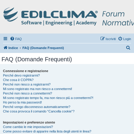
FAQ
Iscriviti
Login
C
Indice
FAQ (Domande Frequenti)
e
FAQ (Domande Frequenti)
r
c
Connessione e registrazione
Perché devo registrarmi?
a
Che cosa è COPPA?
Perché non riesco a registrarmi?
Mi sono registrato ma non riesco a connettermi!
Perché non riesco a connettermi?
Mi sono registrato tempo fa, ma non riesco più a connettermi?!
Ho perso la mia password!
Perché vengo disconnesso automaticamente?
Che cosa provoca il comando “Cancella cookie”?
Impostazioni e preferenze utente
Come cambio le mie impostazioni?
Come posso evitare di apparire nella lista degli utenti in linea?