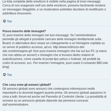
La lista completa delle emoticon è visibile nella pagina di invio messaggi.
Cerca di non esagerare nell’uso delle emoticon, possono facilmente rendere
un messaggio illeggibile, e un moderatore potrebbe decidere di modificarlo o
addirittura rimuoverlo.
Top
Posso inserire delle immagini?
Sì, puoi inserire delle immagini nei tuoi messaggi. Se l’amministratore
permette gli allegati è possibile caricare delle immagini direttamente sulla
Board; in alternativa devi creare un collegamento a un’immagine ospitata su
un server di pubblico accesso, ad es. http://www.indirizzo-del-
sito.com/immagine.gif. Non puoi inserire immagini che hai sul tuo PC (a meno
che non abbia un server!) o immagini che si trovano dietro sistemi di
autenticazione, come caselle di posta tipo yahoo o hotmail, siti protetti da
codici di accesso, ecc. Per inserire l’immagine, puoi usare il comando BBCode
[img].
Top
Che cosa sono gli annunci globali?
Gli annunci globali sono annunci che contengono informazioni molto
importanti e tu dovresti leggerli quanto prima. Gli annunci globali appaiono in
cima a tutti i forum ed anche nel Pannello di Controllo Utente. La possibilità di
scrivere su un annuncio globale dipende dai permessi concessi
dall’amministratore.