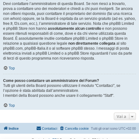
Devi contattare l’amministratore di questa Board. Se non riesci a trovarlo,
prova a contattare uno dei moderatori e chiedi a chi puoi rivolgerti. Se ancora
non ottieni risposta, puoi contattare il proprietario del dominio (fai una ricerca
con
whois
) oppure, se la Board è ospitata da un servizio gratuito (ad es. yahoo,
free.fr, f2s.com, ecc.), l’amministratore di tale servizio. Nota che phpBB Limited
e phpBB Store non hanno
assolutamente alcun controllo
e non possono
essere ritenuti responsabili di come, dove e da chi viene utilizzata questa
Board. È assolutamente inutile contattare phpBB Limited o phpBB Store in
relazione a qualsiasi questione legale
non direttamente collegata
al sito
phpBB.com, phpBB-Italia.it o al software phpBB stesso. I messaggi di posta
elettronica inviati a phpBB Limited o a phpBB Store riguardanti l’uso da parte
di terzi di questo programma non riceveranno risposta.
Top
Come posso contattare un amministratore del Forum?
Tutti gli utenti della Board possono utilizzare il modulo "Contattaci", se
l’opzione è stata abilitata dall’amministratore.
I membri della Board possono anche usare il collegamento "Staff".
Top
Vai a
Indice
Contattaci
Cancella cookie
Tutti gli orari sono
UTC+02:00