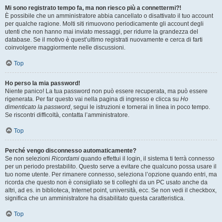
Mi sono registrato tempo fa, ma non riesco più a connettermi?!
È possibile che un amministratore abbia cancellato o disattivato il tuo account
per qualche ragione. Molti siti rimuovono periodicamente gli account degli
utenti che non hanno mai inviato messaggi, per ridurre la grandezza del
database. Se il motivo è quest’ultimo registrati nuovamente e cerca di farti
coinvolgere maggiormente nelle discussioni.
Top
Ho perso la mia password!
Niente panico! La tua password non può essere recuperata, ma può essere
rigenerata. Per far questo vai nella pagina di ingresso e clicca su
Ho
dimenticato la password
, segui le istruzioni e tornerai in linea in poco tempo.
Se riscontri difficoltà, contatta l’amministratore.
Top
Perché vengo disconnesso automaticamente?
Se non selezioni
Ricordami
quando effettui il login, il sistema ti terrà connesso
per un periodo prestabilito. Questo serve a evitare che qualcuno possa usare il
tuo nome utente. Per rimanere connesso, seleziona l’opzione quando entri, ma
ricorda che questo non è consigliato se ti colleghi da un PC usato anche da
altri, ad es. in biblioteca, Internet point, università, ecc. Se non vedi il checkbox,
significa che un amministratore ha disabilitato questa caratteristica.
Top