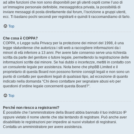
ad altre funzioni che non sono disponibili per gli utenti ospiti come l’uso di
un’immagine personale definibile, messaggistica privata, la possibilità di
inviare messaggi di posta direttamente dal forum, l’iscrizione a gruppi utenti,
ecc. Ti bastano pochi secondi per registrarti e quindi ti raccomandiamo di farlo.
Top
Che cosa è COPPA?
COPPA, o Legge sulla Privacy per la protezione dei minori del 1998, è una
legge statunitense che autorizza i siti web a raccogliere informazioni da i
minori di età inferiore a 13 anni. Per avere tale consenso serve una richiesta
scritta da parte del genitore o tutore legale, permettendo la registrazione delle
informazioni scritte dal minore. Se hai dubbi o incertezze, mettiti in contatto con
un consulente legale per assistenza. Nota bene che phpBB Limited e il
proprietario di questa Board non possono fornire consigli legali e non sono un
punto di contatto per questioni legali di qualsiasi tipo, ad eccezione di quanto
indicato nella domanda “Chi devo contattare per segnalare abusi e/o per
questioni d’ordine legale concernenti questa Board?”.
Top
Perché non riesco a registrarmi?
È possibile che l’amministratore della Board abbia bannato il tuo indirizzo IP
oppure vietato il nome utente che stai tentando di registrare. Può anche aver
disabilitato le registrazioni per impedire ai nuovi visitatori di registrarsi.
Contatta un amministratore per avere assistenza.