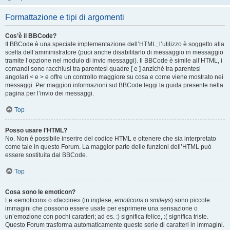
Formattazione e tipi di argomenti
Cos’è il BBCode?
Il BBCode è una speciale implementazione dell’HTML; l’utilizzo è soggetto alla
scelta dell’amministratore (puoi anche disabilitarlo di messaggio in messaggio
tramite l’opzione nel modulo di invio messaggi). Il BBCode è simile all’HTML, i
comandi sono racchiusi tra parentesi quadre [ e ] anziché tra parentesi
angolari < e > e offre un controllo maggiore su cosa e come viene mostrato nei
messaggi. Per maggiori informazioni sul BBCode leggi la guida presente nella
pagina per l’invio dei messaggi.
Top
Posso usare l’HTML?
No. Non è possibile inserire del codice HTML e ottenere che sia interpretato
come tale in questo Forum. La maggior parte delle funzioni dell’HTML può
essere sostituita dal BBCode.
Top
Cosa sono le emoticon?
Le «emoticon» o «faccine» (in inglese,
emoticons
o
smileys
) sono piccole
immagini che possono essere usate per esprimere una sensazione o
un’emozione con pochi caratteri; ad es. :) significa felice, :( significa triste.
Questo Forum trasforma automaticamente queste serie di caratteri in immagini.