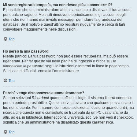
Mi sono registrato tempo fa, ma non riesco più a connettermi?!
È possibile che un amministratore abbia cancellato o disattivato il tuo account
per qualche ragione. Molti siti rimuovono periodicamente gli account degli
utenti che non hanno mai inviato messaggi, per ridurre la grandezza del
database. Se il motivo è quest’ultimo registrati nuovamente e cerca di farti
coinvolgere maggiormente nelle discussioni.
Top
Ho perso la mia password!
Niente panico! La tua password non può essere recuperata, ma può essere
rigenerata. Per far questo vai nella pagina di ingresso e clicca su
Ho
dimenticato la password
, segui le istruzioni e tornerai in linea in poco tempo.
Se riscontri difficoltà, contatta l’amministratore.
Top
Perché vengo disconnesso automaticamente?
Se non selezioni
Ricordami
quando effettui il login, il sistema ti terrà connesso
per un periodo prestabilito. Questo serve a evitare che qualcuno possa usare il
tuo nome utente. Per rimanere connesso, seleziona l’opzione quando entri, ma
ricorda che questo non è consigliato se ti colleghi da un PC usato anche da
altri, ad es. in biblioteca, Internet point, università, ecc. Se non vedi il checkbox,
significa che un amministratore ha disabilitato questa caratteristica.
Top