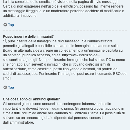
La lista completa delle emoticon è visibile nella pagina di invio messaggi.
Cerca di non esagerare nell’uso delle emoticon, possono facilmente rendere
un messaggio illeggibile, e un moderatore potrebbe decidere di modificarlo o
addirittura rimuoverlo.
Top
Posso inserire delle immagini?
Sì, puoi inserire delle immagini nei tuoi messaggi. Se l’amministratore
permette gli allegati è possibile caricare delle immagini direttamente sulla
Board; in alternativa devi creare un collegamento a un’immagine ospitata su
un server di pubblico accesso, ad es. http://www.indirizzo-del-
sito.com/immagine.gif. Non puoi inserire immagini che hai sul tuo PC (a meno
che non abbia un server!) o immagini che si trovano dietro sistemi di
autenticazione, come caselle di posta tipo yahoo o hotmail, siti protetti da
codici di accesso, ecc. Per inserire l’immagine, puoi usare il comando BBCode
[img].
Top
Che cosa sono gli annunci globali?
Gli annunci globali sono annunci che contengono informazioni molto
importanti e tu dovresti leggerli quanto prima. Gli annunci globali appaiono in
cima a tutti i forum ed anche nel Pannello di Controllo Utente. La possibilità di
scrivere su un annuncio globale dipende dai permessi concessi
dall’amministratore.