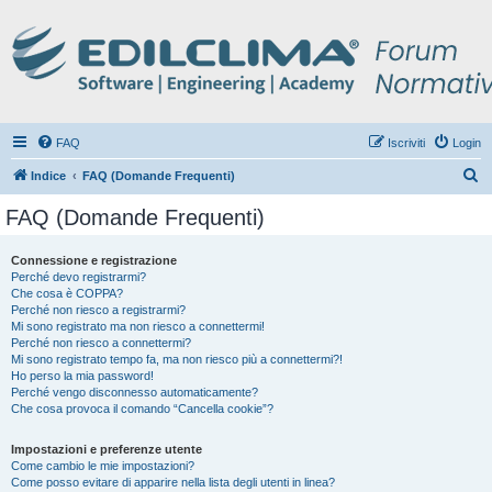
FAQ
Iscriviti
Login
C
Indice
FAQ (Domande Frequenti)
e
FAQ (Domande Frequenti)
r
c
Connessione e registrazione
Perché devo registrarmi?
a
Che cosa è COPPA?
Perché non riesco a registrarmi?
Mi sono registrato ma non riesco a connettermi!
Perché non riesco a connettermi?
Mi sono registrato tempo fa, ma non riesco più a connettermi?!
Ho perso la mia password!
Perché vengo disconnesso automaticamente?
Che cosa provoca il comando “Cancella cookie”?
Impostazioni e preferenze utente
Come cambio le mie impostazioni?
Come posso evitare di apparire nella lista degli utenti in linea?