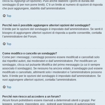
clicca su
Aggiungi un’opzione
). Puoi anche stabilire i giorni di durata del
sondaggio (0 per non porre limiti). C’è un limite al numero di opzioni di risposta
che puoi aggiungere, stabilito dall’amministratore.
Top
Perché non è possibile aggiungere ulteriori opzioni del sondaggio?
Il limite per le opzioni del sondaggio è impostato dall’amministratore. Se senti il
bisogno di aggiungere ulteriori opzioni di risposta a quelle consentite, contatta
l’amministratore del Forum.
Top
Come modifico o cancello un sondaggio?
Come per i messaggi, i sondaggi possono essere modificati e cancellati solo
dai rispettivi autori, dai moderatori e dall’amministratore. Per modificare un
sondaggio, clicca sul pulsante
Modifica
del primo messaggio (a cui è sempre
associato il sondaggio). Se nessuno ha ancora votato, il sondaggio può essere
modificato o cancellato, altrimenti solo i moderatori e l’amministratore possono
farlo. Il limite per le opzioni del sondaggio è impostato dall’amministratore. Se
vuoi aggiungere ulteriori opzioni, contatta l’amministratore.
Top
Perché non riesco ad accedere a un forum?
Alcuni forum potrebbero essere riservati a determinati utenti o gruppi. Per
leggere, scrivere, rispondere, ecc., potresti aver bisogno di autorizzazioni