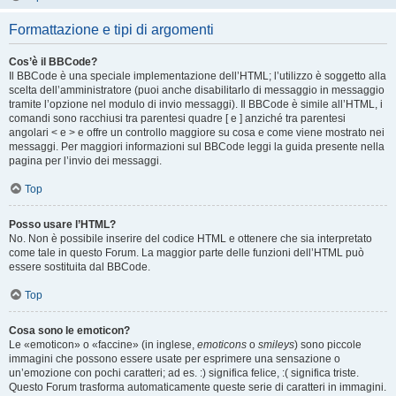
Formattazione e tipi di argomenti
Cos’è il BBCode?
Il BBCode è una speciale implementazione dell’HTML; l’utilizzo è soggetto alla
scelta dell’amministratore (puoi anche disabilitarlo di messaggio in messaggio
tramite l’opzione nel modulo di invio messaggi). Il BBCode è simile all’HTML, i
comandi sono racchiusi tra parentesi quadre [ e ] anziché tra parentesi
angolari < e > e offre un controllo maggiore su cosa e come viene mostrato nei
messaggi. Per maggiori informazioni sul BBCode leggi la guida presente nella
pagina per l’invio dei messaggi.
Top
Posso usare l’HTML?
No. Non è possibile inserire del codice HTML e ottenere che sia interpretato
come tale in questo Forum. La maggior parte delle funzioni dell’HTML può
essere sostituita dal BBCode.
Top
Cosa sono le emoticon?
Le «emoticon» o «faccine» (in inglese,
emoticons
o
smileys
) sono piccole
immagini che possono essere usate per esprimere una sensazione o
un’emozione con pochi caratteri; ad es. :) significa felice, :( significa triste.
Questo Forum trasforma automaticamente queste serie di caratteri in immagini.