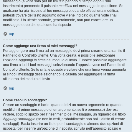
messaggio (a volte solo per un limitato periodo di tempo dopo il suo
inserimento) premendo il pulsante
modifica
nel messaggio in questione. Se
qualcuno ha già risposto al tuo messaggio, quando effettui una modifica,
potresti trovare del testo aggiunto dove viene indicato quante volte l’hai
modificato. Un utente normale, generalmente, non può cancellare un
messaggio dopo che qualcuno ha risposto.
Top
Come aggiungo una firma ai miei messaggi?
Per aggiungere una firma ad un messaggio devi prima crearne una tramite il
Pannello di Controllo Utente. Una volta creata, è possibile selezionare
l’opzione
Aggiungi la firma
nel modulo di invio. È inoltre possibile aggiungere
una firma a tutti i tuoi messaggi selezionando l’apposita voce nel Pannello di
Controllo Utente. Se lo si fa, è possibile evitare che una firma venga aggiunta
ai singoli messaggi deselezionando la casella per aggiungere la firma
all’interno del modulo di invio.
Top
Come creo un sondaggio?
Creare un sondaggio è facile: quando inizi un nuovo argomento (o quando
modifichi il primo messaggio di un argomento, se ti è permesso) dovresti
vedere, sotto lo spazio per l’inserimento del messaggio, un riquadro dal titolo
Aggiungi sondaggio
(se non lo vedi, probabilmente non hai il diritto di creare
sondaggi). Basta inserire un titolo per il sondaggio e almeno due opzioni di
risposta (per inserire un’opzione di risposta, scrivila nell’apposito spazio e