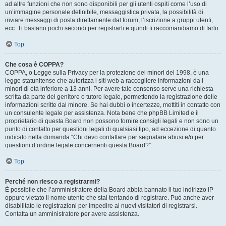
ad altre funzioni che non sono disponibili per gli utenti ospiti come l’uso di
un’immagine personale definibile, messaggistica privata, la possibilità di
inviare messaggi di posta direttamente dal forum, l’iscrizione a gruppi utenti,
ecc. Ti bastano pochi secondi per registrarti e quindi ti raccomandiamo di farlo.
Top
Che cosa è COPPA?
COPPA, o Legge sulla Privacy per la protezione dei minori del 1998, è una
legge statunitense che autorizza i siti web a raccogliere informazioni da i
minori di età inferiore a 13 anni. Per avere tale consenso serve una richiesta
scritta da parte del genitore o tutore legale, permettendo la registrazione delle
informazioni scritte dal minore. Se hai dubbi o incertezze, mettiti in contatto con
un consulente legale per assistenza. Nota bene che phpBB Limited e il
proprietario di questa Board non possono fornire consigli legali e non sono un
punto di contatto per questioni legali di qualsiasi tipo, ad eccezione di quanto
indicato nella domanda “Chi devo contattare per segnalare abusi e/o per
questioni d’ordine legale concernenti questa Board?”.
Top
Perché non riesco a registrarmi?
È possibile che l’amministratore della Board abbia bannato il tuo indirizzo IP
oppure vietato il nome utente che stai tentando di registrare. Può anche aver
disabilitato le registrazioni per impedire ai nuovi visitatori di registrarsi.
Contatta un amministratore per avere assistenza.