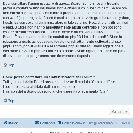
Devi contattare l’amministratore di questa Board. Se non riesci a trovarlo,
prova a contattare uno dei moderatori e chiedi a chi puoi rivolgerti. Se ancora
non ottieni risposta, puoi contattare il proprietario del dominio (fai una ricerca
con
whois
) oppure, se la Board è ospitata da un servizio gratuito (ad es. yahoo,
free.fr, f2s.com, ecc.), l’amministratore di tale servizio. Nota che phpBB Limited
e phpBB Store non hanno
assolutamente alcun controllo
e non possono
essere ritenuti responsabili di come, dove e da chi viene utilizzata questa
Board. È assolutamente inutile contattare phpBB Limited o phpBB Store in
relazione a qualsiasi questione legale
non direttamente collegata
al sito
phpBB.com, phpBB-Italia.it o al software phpBB stesso. I messaggi di posta
elettronica inviati a phpBB Limited o a phpBB Store riguardanti l’uso da parte
di terzi di questo programma non riceveranno risposta.
Top
Come posso contattare un amministratore del Forum?
Tutti gli utenti della Board possono utilizzare il modulo "Contattaci", se
l’opzione è stata abilitata dall’amministratore.
I membri della Board possono anche usare il collegamento "Staff".
Top
Vai a
Indice
Contattaci
Cancella cookie
Tutti gli orari sono
UTC+02:00