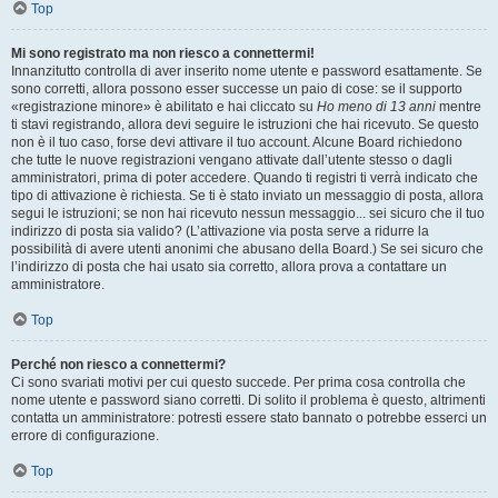
Top
Mi sono registrato ma non riesco a connettermi!
Innanzitutto controlla di aver inserito nome utente e password esattamente. Se
sono corretti, allora possono esser successe un paio di cose: se il supporto
«registrazione minore» è abilitato e hai cliccato su
Ho meno di 13 anni
mentre
ti stavi registrando, allora devi seguire le istruzioni che hai ricevuto. Se questo
non è il tuo caso, forse devi attivare il tuo account. Alcune Board richiedono
che tutte le nuove registrazioni vengano attivate dall’utente stesso o dagli
amministratori, prima di poter accedere. Quando ti registri ti verrà indicato che
tipo di attivazione è richiesta. Se ti è stato inviato un messaggio di posta, allora
segui le istruzioni; se non hai ricevuto nessun messaggio... sei sicuro che il tuo
indirizzo di posta sia valido? (L’attivazione via posta serve a ridurre la
possibilità di avere utenti anonimi che abusano della Board.) Se sei sicuro che
l’indirizzo di posta che hai usato sia corretto, allora prova a contattare un
amministratore.
Top
Perché non riesco a connettermi?
Ci sono svariati motivi per cui questo succede. Per prima cosa controlla che
nome utente e password siano corretti. Di solito il problema è questo, altrimenti
contatta un amministratore: potresti essere stato bannato o potrebbe esserci un
errore di configurazione.
Top