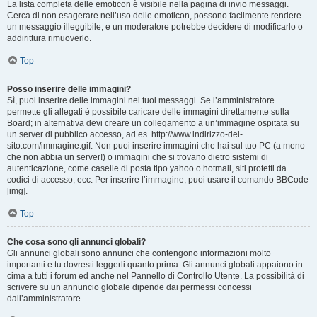
La lista completa delle emoticon è visibile nella pagina di invio messaggi.
Cerca di non esagerare nell’uso delle emoticon, possono facilmente rendere
un messaggio illeggibile, e un moderatore potrebbe decidere di modificarlo o
addirittura rimuoverlo.
Top
Posso inserire delle immagini?
Sì, puoi inserire delle immagini nei tuoi messaggi. Se l’amministratore
permette gli allegati è possibile caricare delle immagini direttamente sulla
Board; in alternativa devi creare un collegamento a un’immagine ospitata su
un server di pubblico accesso, ad es. http://www.indirizzo-del-
sito.com/immagine.gif. Non puoi inserire immagini che hai sul tuo PC (a meno
che non abbia un server!) o immagini che si trovano dietro sistemi di
autenticazione, come caselle di posta tipo yahoo o hotmail, siti protetti da
codici di accesso, ecc. Per inserire l’immagine, puoi usare il comando BBCode
[img].
Top
Che cosa sono gli annunci globali?
Gli annunci globali sono annunci che contengono informazioni molto
importanti e tu dovresti leggerli quanto prima. Gli annunci globali appaiono in
cima a tutti i forum ed anche nel Pannello di Controllo Utente. La possibilità di
scrivere su un annuncio globale dipende dai permessi concessi
dall’amministratore.