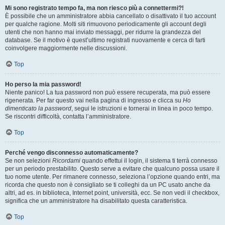
Mi sono registrato tempo fa, ma non riesco più a connettermi?!
È possibile che un amministratore abbia cancellato o disattivato il tuo account
per qualche ragione. Molti siti rimuovono periodicamente gli account degli
utenti che non hanno mai inviato messaggi, per ridurre la grandezza del
database. Se il motivo è quest’ultimo registrati nuovamente e cerca di farti
coinvolgere maggiormente nelle discussioni.
Top
Ho perso la mia password!
Niente panico! La tua password non può essere recuperata, ma può essere
rigenerata. Per far questo vai nella pagina di ingresso e clicca su
Ho
dimenticato la password
, segui le istruzioni e tornerai in linea in poco tempo.
Se riscontri difficoltà, contatta l’amministratore.
Top
Perché vengo disconnesso automaticamente?
Se non selezioni
Ricordami
quando effettui il login, il sistema ti terrà connesso
per un periodo prestabilito. Questo serve a evitare che qualcuno possa usare il
tuo nome utente. Per rimanere connesso, seleziona l’opzione quando entri, ma
ricorda che questo non è consigliato se ti colleghi da un PC usato anche da
altri, ad es. in biblioteca, Internet point, università, ecc. Se non vedi il checkbox,
significa che un amministratore ha disabilitato questa caratteristica.
Top