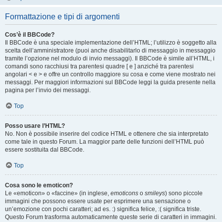
Formattazione e tipi di argomenti
Cos’è il BBCode?
Il BBCode è una speciale implementazione dell’HTML; l’utilizzo è soggetto alla
scelta dell’amministratore (puoi anche disabilitarlo di messaggio in messaggio
tramite l’opzione nel modulo di invio messaggi). Il BBCode è simile all’HTML, i
comandi sono racchiusi tra parentesi quadre [ e ] anziché tra parentesi
angolari < e > e offre un controllo maggiore su cosa e come viene mostrato nei
messaggi. Per maggiori informazioni sul BBCode leggi la guida presente nella
pagina per l’invio dei messaggi.
Top
Posso usare l’HTML?
No. Non è possibile inserire del codice HTML e ottenere che sia interpretato
come tale in questo Forum. La maggior parte delle funzioni dell’HTML può
essere sostituita dal BBCode.
Top
Cosa sono le emoticon?
Le «emoticon» o «faccine» (in inglese,
emoticons
o
smileys
) sono piccole
immagini che possono essere usate per esprimere una sensazione o
un’emozione con pochi caratteri; ad es. :) significa felice, :( significa triste.
Questo Forum trasforma automaticamente queste serie di caratteri in immagini.