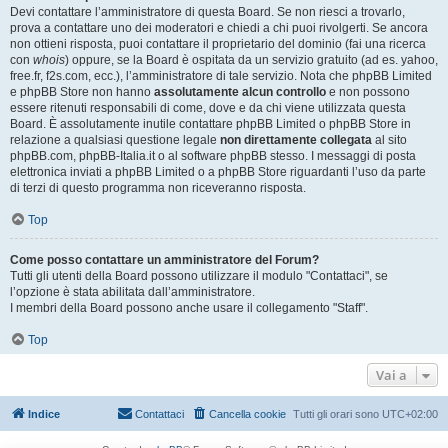
Devi contattare l’amministratore di questa Board. Se non riesci a trovarlo,
prova a contattare uno dei moderatori e chiedi a chi puoi rivolgerti. Se ancora
non ottieni risposta, puoi contattare il proprietario del dominio (fai una ricerca
con
whois
) oppure, se la Board è ospitata da un servizio gratuito (ad es. yahoo,
free.fr, f2s.com, ecc.), l’amministratore di tale servizio. Nota che phpBB Limited
e phpBB Store non hanno
assolutamente alcun controllo
e non possono
essere ritenuti responsabili di come, dove e da chi viene utilizzata questa
Board. È assolutamente inutile contattare phpBB Limited o phpBB Store in
relazione a qualsiasi questione legale
non direttamente collegata
al sito
phpBB.com, phpBB-Italia.it o al software phpBB stesso. I messaggi di posta
elettronica inviati a phpBB Limited o a phpBB Store riguardanti l’uso da parte
di terzi di questo programma non riceveranno risposta.
Top
Come posso contattare un amministratore del Forum?
Tutti gli utenti della Board possono utilizzare il modulo "Contattaci", se
l’opzione è stata abilitata dall’amministratore.
I membri della Board possono anche usare il collegamento "Staff".
Top
Vai a
Indice
Contattaci
Cancella cookie
Tutti gli orari sono
UTC+02:00