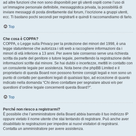
ad altre funzioni che non sono disponibili per gli utenti ospiti come l’uso di
un’immagine personale definibile, messaggistica privata, la possibilità di
inviare messaggi di posta direttamente dal forum, l’iscrizione a gruppi utenti,
ecc. Ti bastano pochi secondi per registrarti e quindi ti raccomandiamo di farlo.
Top
Che cosa è COPPA?
COPPA, o Legge sulla Privacy per la protezione dei minori del 1998, è una
legge statunitense che autorizza i siti web a raccogliere informazioni da i
minori di età inferiore a 13 anni. Per avere tale consenso serve una richiesta
scritta da parte del genitore o tutore legale, permettendo la registrazione delle
informazioni scritte dal minore. Se hai dubbi o incertezze, mettiti in contatto con
un consulente legale per assistenza. Nota bene che phpBB Limited e il
proprietario di questa Board non possono fornire consigli legali e non sono un
punto di contatto per questioni legali di qualsiasi tipo, ad eccezione di quanto
indicato nella domanda “Chi devo contattare per segnalare abusi e/o per
questioni d’ordine legale concernenti questa Board?”.
Top
Perché non riesco a registrarmi?
È possibile che l’amministratore della Board abbia bannato il tuo indirizzo IP
oppure vietato il nome utente che stai tentando di registrare. Può anche aver
disabilitato le registrazioni per impedire ai nuovi visitatori di registrarsi.
Contatta un amministratore per avere assistenza.