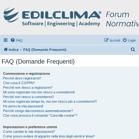
FAQ
Iscriviti
Login
C
Indice
FAQ (Domande Frequenti)
e
FAQ (Domande Frequenti)
r
c
Connessione e registrazione
Perché devo registrarmi?
a
Che cosa è COPPA?
Perché non riesco a registrarmi?
Mi sono registrato ma non riesco a connettermi!
Perché non riesco a connettermi?
Mi sono registrato tempo fa, ma non riesco più a connettermi?!
Ho perso la mia password!
Perché vengo disconnesso automaticamente?
Che cosa provoca il comando “Cancella cookie”?
Impostazioni e preferenze utente
Come cambio le mie impostazioni?
Come posso evitare di apparire nella lista degli utenti in linea?