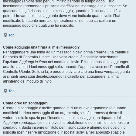
messaggio (a volte solo per un limitato periodo di tempo dopo il suo
inserimento) premendo il pulsante
modifica
nel messaggio in questione. Se
qualcuno ha già risposto al tuo messaggio, quando effettui una modifica,
potresti trovare del testo aggiunto dove viene indicato quante volte l’hai
modificato. Un utente normale, generalmente, non può cancellare un
messaggio dopo che qualcuno ha risposto.
Top
Come aggiungo una firma ai miei messaggi?
Per aggiungere una firma ad un messaggio devi prima crearne una tramite il
Pannello di Controllo Utente. Una volta creata, è possibile selezionare
l’opzione
Aggiungi la firma
nel modulo di invio. È inoltre possibile aggiungere
una firma a tutti i tuoi messaggi selezionando l’apposita voce nel Pannello di
Controllo Utente. Se lo si fa, è possibile evitare che una firma venga aggiunta
ai singoli messaggi deselezionando la casella per aggiungere la firma
all’interno del modulo di invio.
Top
Come creo un sondaggio?
Creare un sondaggio è facile: quando inizi un nuovo argomento (o quando
modifichi il primo messaggio di un argomento, se ti è permesso) dovresti
vedere, sotto lo spazio per l’inserimento del messaggio, un riquadro dal titolo
Aggiungi sondaggio
(se non lo vedi, probabilmente non hai il diritto di creare
sondaggi). Basta inserire un titolo per il sondaggio e almeno due opzioni di
risposta (per inserire un’opzione di risposta, scrivila nell’apposito spazio e