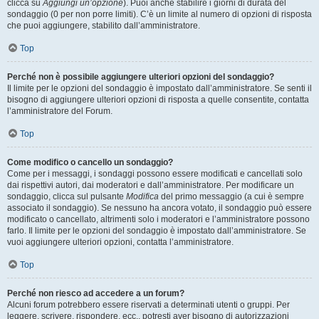
clicca su
Aggiungi un’opzione
). Puoi anche stabilire i giorni di durata del
sondaggio (0 per non porre limiti). C’è un limite al numero di opzioni di risposta
che puoi aggiungere, stabilito dall’amministratore.
Top
Perché non è possibile aggiungere ulteriori opzioni del sondaggio?
Il limite per le opzioni del sondaggio è impostato dall’amministratore. Se senti il
bisogno di aggiungere ulteriori opzioni di risposta a quelle consentite, contatta
l’amministratore del Forum.
Top
Come modifico o cancello un sondaggio?
Come per i messaggi, i sondaggi possono essere modificati e cancellati solo
dai rispettivi autori, dai moderatori e dall’amministratore. Per modificare un
sondaggio, clicca sul pulsante
Modifica
del primo messaggio (a cui è sempre
associato il sondaggio). Se nessuno ha ancora votato, il sondaggio può essere
modificato o cancellato, altrimenti solo i moderatori e l’amministratore possono
farlo. Il limite per le opzioni del sondaggio è impostato dall’amministratore. Se
vuoi aggiungere ulteriori opzioni, contatta l’amministratore.
Top
Perché non riesco ad accedere a un forum?
Alcuni forum potrebbero essere riservati a determinati utenti o gruppi. Per
leggere, scrivere, rispondere, ecc., potresti aver bisogno di autorizzazioni