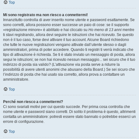
Top
Mi sono registrato ma non riesco a connettermi!
Innanzitutto controlla di aver inserito nome utente e password esattamente. Se
sono corretti, allora possono esser successe un paio di cose: se il supporto
«registrazione minore» è abilitato e hai cliccato su
Ho meno di 13 anni
mentre
ti stavi registrando, allora devi seguire le istruzioni che hai ricevuto. Se questo
non è il tuo caso, forse devi attivare il tuo account. Alcune Board richiedono
che tutte le nuove registrazioni vengano attivate dall’utente stesso o dagli
amministratori, prima di poter accedere. Quando ti registri ti verrà indicato che
tipo di attivazione è richiesta. Se ti è stato inviato un messaggio di posta, allora
segui le istruzioni; se non hai ricevuto nessun messaggio... sei sicuro che il tuo
indirizzo di posta sia valido? (L’attivazione via posta serve a ridurre la
possibilità di avere utenti anonimi che abusano della Board.) Se sei sicuro che
l’indirizzo di posta che hai usato sia corretto, allora prova a contattare un
amministratore.
Top
Perché non riesco a connettermi?
Ci sono svariati motivi per cui questo succede. Per prima cosa controlla che
nome utente e password siano corretti. Di solito il problema è questo, altrimenti
contatta un amministratore: potresti essere stato bannato o potrebbe esserci un
errore di configurazione.
Top