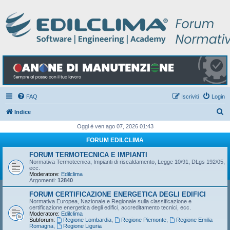
FAQ
Iscriviti
Login
C
Indice
e
Oggi è ven ago 07, 2026 01:43
r
FORUM EDILCLIMA
c
FORUM TERMOTECNICA E IMPIANTI
a
Normativa Termotecnica, Impianti di riscaldamento, Legge 10/91, DLgs 192/05,
ecc.
Moderatore:
Edilclima
Argomenti:
12840
FORUM CERTIFICAZIONE ENERGETICA DEGLI EDIFICI
Normativa Europea, Nazionale e Regionale sulla classificazione e
certificazione energetica degli edifici, accreditamento tecnici, ecc.
Moderatore:
Edilclima
Subforum:
Regione Lombardia
,
Regione Piemonte
,
Regione Emilia
Romagna
,
Regione Liguria