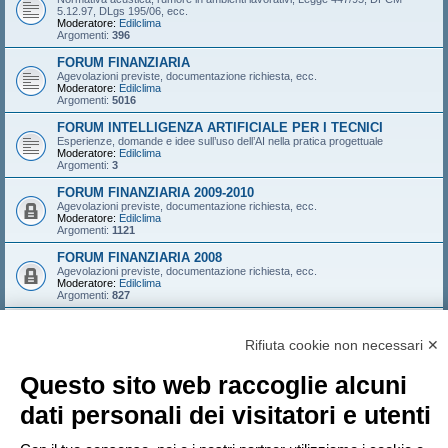
5.12.97, DLgs 195/06, ecc.
Moderatore:
Edilclima
Argomenti:
396
FORUM FINANZIARIA
Agevolazioni previste, documentazione richiesta, ecc.
Moderatore:
Edilclima
Argomenti:
5016
FORUM INTELLIGENZA ARTIFICIALE PER I TECNICI
Esperienze, domande e idee sull’uso dell’AI nella pratica progettuale
Moderatore:
Edilclima
Argomenti:
3
FORUM FINANZIARIA 2009-2010
Agevolazioni previste, documentazione richiesta, ecc.
Moderatore:
Edilclima
Argomenti:
1121
FORUM FINANZIARIA 2008
Agevolazioni previste, documentazione richiesta, ecc.
Moderatore:
Edilclima
Argomenti:
827
FORUM FINANZIARIA 2007
Agevolazioni previste, documentazione richiesta, ecc.
Rifiuta cookie non necessari ✕
Moderatore:
Edilclima
Argomenti:
546
Questo sito web raccoglie alcuni
LOGIN
•
ISCRIVITI
dati personali dei visitatori e utenti
Nome utente: