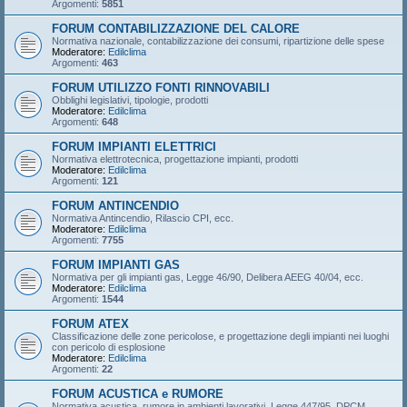
Argomenti:
5851
FORUM CONTABILIZZAZIONE DEL CALORE
Normativa nazionale, contabilizzazione dei consumi, ripartizione delle spese
Moderatore:
Edilclima
Argomenti:
463
FORUM UTILIZZO FONTI RINNOVABILI
Obblighi legislativi, tipologie, prodotti
Moderatore:
Edilclima
Argomenti:
648
FORUM IMPIANTI ELETTRICI
Normativa elettrotecnica, progettazione impianti, prodotti
Moderatore:
Edilclima
Argomenti:
121
FORUM ANTINCENDIO
Normativa Antincendio, Rilascio CPI, ecc.
Moderatore:
Edilclima
Argomenti:
7755
FORUM IMPIANTI GAS
Normativa per gli impianti gas, Legge 46/90, Delibera AEEG 40/04, ecc.
Moderatore:
Edilclima
Argomenti:
1544
FORUM ATEX
Classificazione delle zone pericolose, e progettazione degli impianti nei luoghi
con pericolo di esplosione
Moderatore:
Edilclima
Argomenti:
22
FORUM ACUSTICA e RUMORE
Normativa acustica, rumore in ambienti lavorativi, Legge 447/95, DPCM